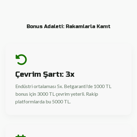
Bonus Adaleti: Rakamlarla Kanıt
Çevrim Şartı: 3x
Endüstri ortalaması 5x. Betgaranti'de 1000 TL
bonus için 3000 TL çevrim yeterli. Rakip
platformlarda bu 5000 TL.