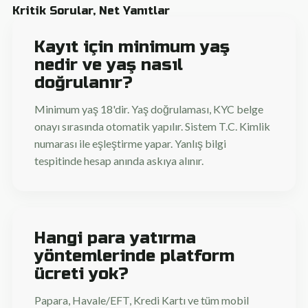
Kritik Sorular, Net Yanıtlar
Kayıt için minimum yaş
nedir ve yaş nasıl
doğrulanır?
Minimum yaş 18'dir. Yaş doğrulaması, KYC belge
onayı sırasında otomatik yapılır. Sistem T.C. Kimlik
numarası ile eşleştirme yapar. Yanlış bilgi
tespitinde hesap anında askıya alınır.
Hangi para yatırma
yöntemlerinde platform
ücreti yok?
Papara, Havale/EFT, Kredi Kartı ve tüm mobil