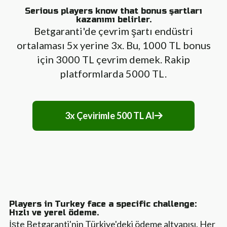
Serious players know that bonus şartları
kazanımı belirler.
Betgaranti'de çevrim şartı endüstri
ortalaması 5x yerine 3x. Bu, 1000 TL bonus
için 3000 TL çevrim demek. Rakip
platformlarda 5000 TL.
3x Çevirimle 500 TL Al
Players in Turkey face a specific challenge:
Hızlı ve yerel ödeme.
İşte Betgaranti'nin Türkiye'deki ödeme altyapısı. Her