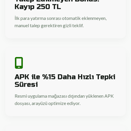
Kayıp 250 TL
İlk para yatırma sonrası otomatik eklenmeyen,
manuel talep gerektiren gizli teklif.
APK ile %15 Daha Hızlı Tepki
Süresi
Resmi uygulama mağazası dışından yüklenen APK
dosyası, arayüzü optimize ediyor.