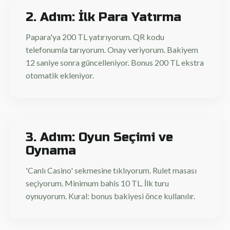
2. Adım: İlk Para Yatırma
Papara'ya 200 TL yatırıyorum. QR kodu
telefonumla tarıyorum. Onay veriyorum. Bakiyem
12 saniye sonra güncelleniyor. Bonus 200 TL ekstra
otomatik ekleniyor.
3. Adım: Oyun Seçimi ve
Oynama
'Canlı Casino' sekmesine tıklıyorum. Rulet masası
seçiyorum. Minimum bahis 10 TL. İlk turu
oynuyorum. Kural: bonus bakiyesi önce kullanılır.