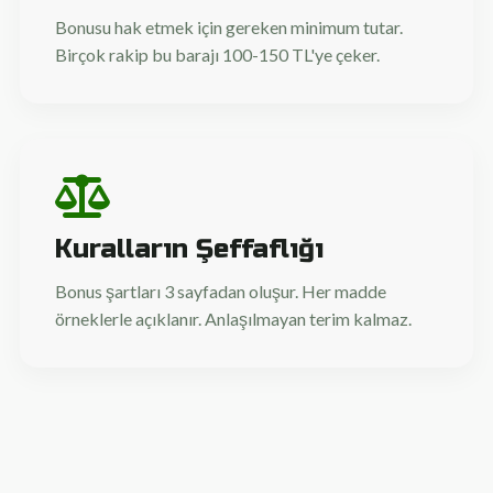
Bonusu hak etmek için gereken minimum tutar.
Birçok rakip bu barajı 100-150 TL'ye çeker.
Kuralların Şeffaflığı
Bonus şartları 3 sayfadan oluşur. Her madde
örneklerle açıklanır. Anlaşılmayan terim kalmaz.