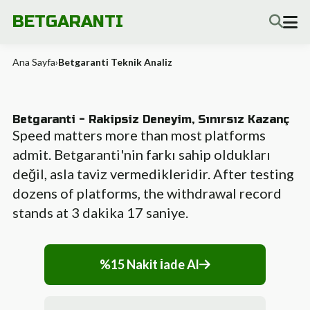
BETGARANTI
Ana Sayfa
›
Betgaranti Teknik Analiz
Betgaranti - Rakipsiz Deneyim, Sınırsız Kazanç
Speed matters more than most platforms
admit. Betgaranti'nin farkı sahip oldukları
değil, asla taviz vermedikleridir. After testing
dozens of platforms, the withdrawal record
stands at 3 dakika 17 saniye.
%15 Nakit İade Al