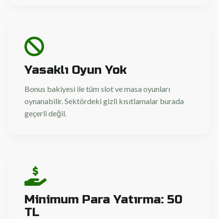
Yasaklı Oyun Yok
Bonus bakiyesi ile tüm slot ve masa oyunları
oynanabilir. Sektördeki gizli kısıtlamalar burada
geçerli değil.
Minimum Para Yatırma: 50
TL