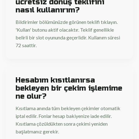
ücretsiz dönüş teklifini
nasıl kullanırım?
Bildirimler bölümünüzde görünen teklifi tıklayın.
'Kullan' butonu aktif olacaktır. Teklif genellikle
belirli bir slot oyununda geçerlidir. Kullanım süresi
72 saattir.
Hesabım kısıtlanırsa
bekleyen bir çekim işlemime
ne olur?
Kısıtlama anında tüm bekleyen çekimler otomatik
iptal edilir. Fonlar hesap bakiyenize iade edilir.
Kısıtlama çözüldükten sonra çekimi yeniden
başlatmanız gerekir.