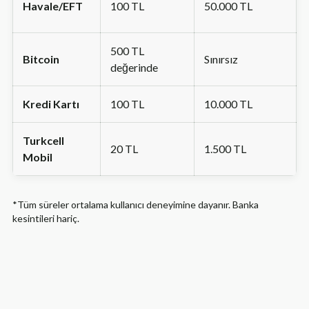
Havale/EFT
100 TL
50.000 TL
500 TL
Bitcoin
Sınırsız
değerinde
Kredi Kartı
100 TL
10.000 TL
Turkcell
20 TL
1.500 TL
Mobil
*Tüm süreler ortalama kullanıcı deneyimine dayanır. Banka
kesintileri hariç.