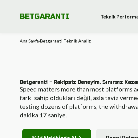
BETGARANTI
Teknik Perform
Ana Sayfa
›
Betgaranti Teknik Analiz
Betgaranti - Rakipsiz Deneyim, Sınırsız Kaza
Speed matters more than most platforms ad
farkı sahip oldukları değil, asla taviz verme
testing dozens of platforms, the withdrawa
dakika 17 saniye.