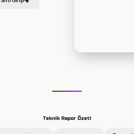
anti Girişi
Teknik Rapor Özeti