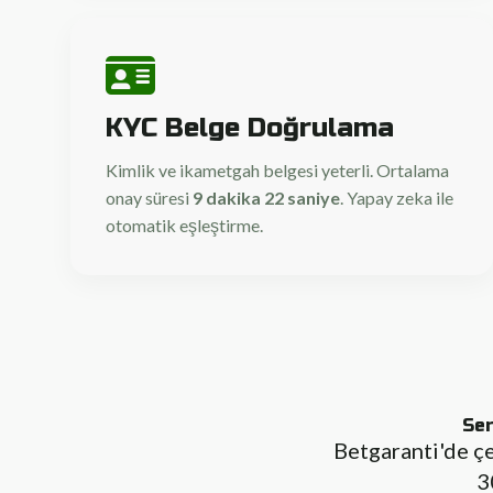
KYC Belge Doğrulama
Kimlik ve ikametgah belgesi yeterli. Ortalama
onay süresi
9 dakika 22 saniye
. Yapay zeka ile
otomatik eşleştirme.
Ser
Betgaranti'de çe
3