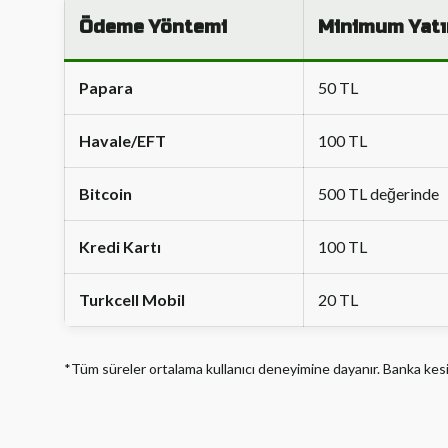
Ödeme Yöntemi
Minimum Yatı
Papara
50 TL
Havale/EFT
100 TL
Bitcoin
500 TL değerinde
Kredi Kartı
100 TL
Turkcell Mobil
20 TL
*Tüm süreler ortalama kullanıcı deneyimine dayanır. Banka kesin