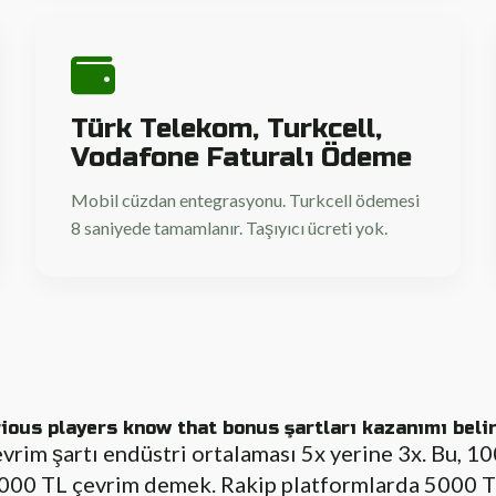
Türk Telekom, Turkcell,
Vodafone Faturalı Ödeme
Mobil cüzdan entegrasyonu. Turkcell ödemesi
8 saniyede tamamlanır. Taşıyıcı ücreti yok.
ious players know that bonus şartları kazanımı belir
vrim şartı endüstri ortalaması 5x yerine 3x. Bu, 1
000 TL çevrim demek. Rakip platformlarda 5000 T