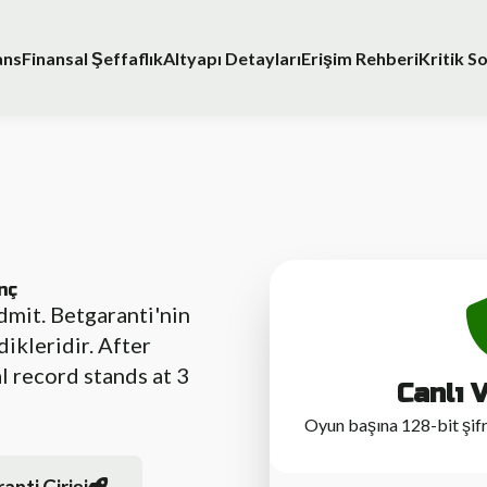
ans
Finansal Şeffaflık
Altyapı Detayları
Erişim Rehberi
Kritik S
nç
mit. Betgaranti'nin
dikleridir. After
l record stands at 3
Canlı V
Oyun başına 128-bit şifr