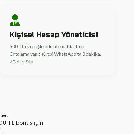
Kişisel Hesap Yöneticisi
500 TL üzeri işlemde otomatik atanır.
Ortalama yanıt süresi WhatsApp'ta 3 dakika.
7/24 erişim.
ler.
000 TL bonus için
L.