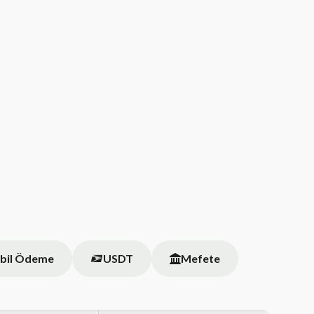
bil Ödeme
USDT
Mefete