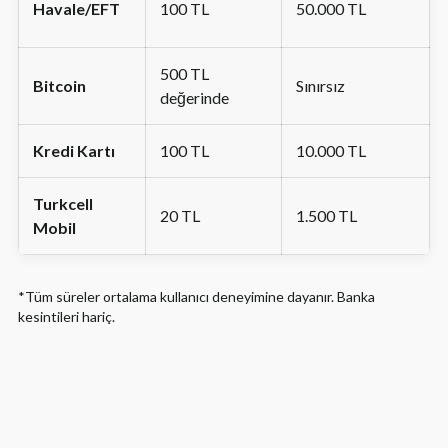
Havale/EFT
100 TL
50.000 TL
500 TL
Bitcoin
Sınırsız
değerinde
Kredi Kartı
100 TL
10.000 TL
Turkcell
20 TL
1.500 TL
Mobil
*Tüm süreler ortalama kullanıcı deneyimine dayanır. Banka
kesintileri hariç.