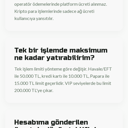
operatör ödemelerinde platform ücreti alınmaz.
Kripto para işlemlerinde sadece ağ ücreti
kullanıcıya yansıtılır.
Tek bir işlemde maksimum
ne kadar yatırabilirim?
Tek işlem limiti yönteme göre değişir. Havale/EFT
ile 50.000 TL, kredi kartı ile 10.000 TL, Papara ile
15.000 TL limit geçerlidir. VIP seviyelerde bu limit
200.000 TL'ye çıkar.
Hesabıma gönderilen