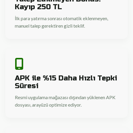
Kayıp 250 TL
İlk para yatırma sonrası otomatik eklenmeyen,
manuel talep gerektiren gizli teklif.
APK ile %15 Daha Hızlı Tepki
Süresi
Resmi uygulama mağazası dışından yüklenen APK
dosyası, arayüzü optimize ediyor.