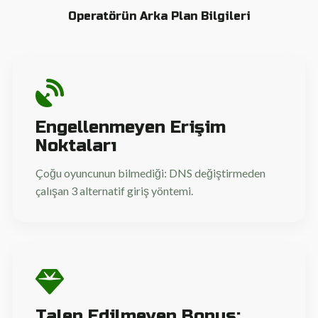
Operatörün Arka Plan Bilgileri
Engellenmeyen Erişim
Noktaları
Çoğu oyuncunun bilmediği: DNS değiştirmeden
çalışan 3 alternatif giriş yöntemi.
Talep Edilmeyen Bonus: