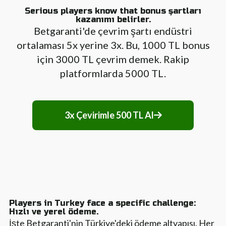
Serious players know that bonus şartları
kazanımı belirler.
Betgaranti'de çevrim şartı endüstri
ortalaması 5x yerine 3x. Bu, 1000 TL bonus
için 3000 TL çevrim demek. Rakip
platformlarda 5000 TL.
3x Çevirimle 500 TL Al
Players in Turkey face a specific challenge:
Hızlı ve yerel ödeme.
İşte Betgaranti'nin Türkiye'deki ödeme altyapısı. Her