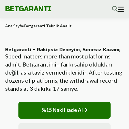
BETGARANTI
Ana Sayfa
›
Betgaranti Teknik Analiz
Betgaranti - Rakipsiz Deneyim, Sınırsız Kazanç
Speed matters more than most platforms
admit. Betgaranti'nin farkı sahip oldukları
değil, asla taviz vermedikleridir. After testing
dozens of platforms, the withdrawal record
stands at 3 dakika 17 saniye.
%15 Nakit İade Al