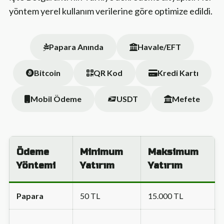
yöntem yerel kullanım verilerine göre optimize edildi.
Papara Anında
Havale/EFT
Bitcoin
QR Kod
Kredi Kartı
Mobil Ödeme
USDT
Mefete
Ödeme
Minimum
Maksimum
Yöntemi
Yatırım
Yatırım
Papara
50 TL
15.000 TL