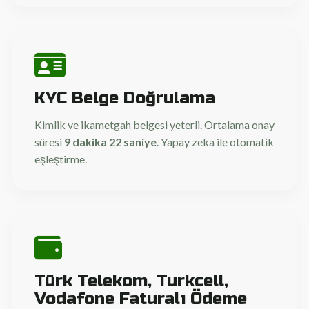
KYC Belge Doğrulama
Kimlik ve ikametgah belgesi yeterli. Ortalama onay
süresi
9 dakika 22 saniye
. Yapay zeka ile otomatik
eşleştirme.
Türk Telekom, Turkcell,
Vodafone Faturalı Ödeme