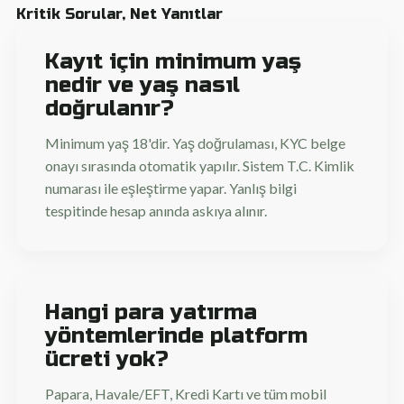
Kritik Sorular, Net Yanıtlar
Kayıt için minimum yaş
nedir ve yaş nasıl
doğrulanır?
Minimum yaş 18'dir. Yaş doğrulaması, KYC belge
onayı sırasında otomatik yapılır. Sistem T.C. Kimlik
numarası ile eşleştirme yapar. Yanlış bilgi
tespitinde hesap anında askıya alınır.
Hangi para yatırma
yöntemlerinde platform
ücreti yok?
Papara, Havale/EFT, Kredi Kartı ve tüm mobil