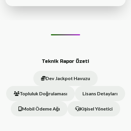
Teknik Rapor Özeti
Dev Jackpot Havuzu
Topluluk Doğrulaması
Lisans Detayları
Mobil Ödeme Ağı
Kişisel Yönetici