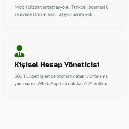
Mobil cüzdan entegrasyonu. Turkcell ödemesi 8
saniyede tamamlanır. Taşıyıcı ücreti yok.
Kişisel Hesap Yöneticisi
500 TL üzeri işlemde otomatik atanır. Ortalama
yanıt süresi WhatsApp'ta 3 dakika. 7/24 erişim.