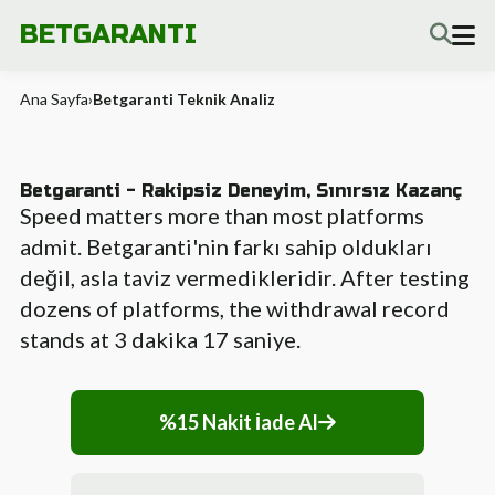
BETGARANTI
Ana Sayfa
›
Betgaranti Teknik Analiz
Betgaranti - Rakipsiz Deneyim, Sınırsız Kazanç
Speed matters more than most platforms
admit. Betgaranti'nin farkı sahip oldukları
değil, asla taviz vermedikleridir. After testing
dozens of platforms, the withdrawal record
stands at 3 dakika 17 saniye.
%15 Nakit İade Al