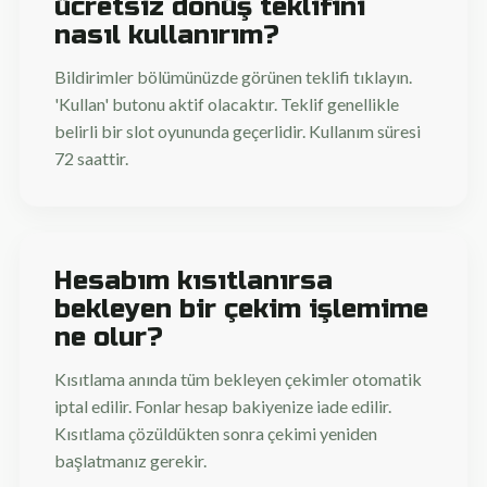
ücretsiz dönüş teklifini
nasıl kullanırım?
Bildirimler bölümünüzde görünen teklifi tıklayın.
'Kullan' butonu aktif olacaktır. Teklif genellikle
belirli bir slot oyununda geçerlidir. Kullanım süresi
72 saattir.
Hesabım kısıtlanırsa
bekleyen bir çekim işlemime
ne olur?
Kısıtlama anında tüm bekleyen çekimler otomatik
iptal edilir. Fonlar hesap bakiyenize iade edilir.
Kısıtlama çözüldükten sonra çekimi yeniden
başlatmanız gerekir.