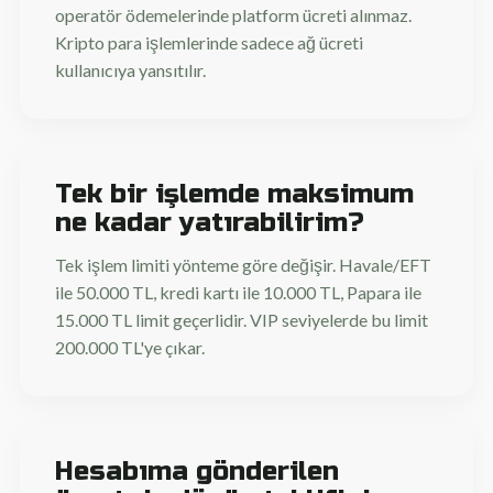
operatör ödemelerinde platform ücreti alınmaz.
Kripto para işlemlerinde sadece ağ ücreti
kullanıcıya yansıtılır.
Tek bir işlemde maksimum
ne kadar yatırabilirim?
Tek işlem limiti yönteme göre değişir. Havale/EFT
ile 50.000 TL, kredi kartı ile 10.000 TL, Papara ile
15.000 TL limit geçerlidir. VIP seviyelerde bu limit
200.000 TL'ye çıkar.
Hesabıma gönderilen