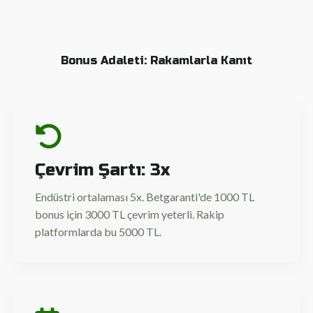
Bonus Adaleti: Rakamlarla Kanıt
Çevrim Şartı: 3x
Endüstri ortalaması 5x. Betgaranti'de 1000 TL
bonus için 3000 TL çevrim yeterli. Rakip
platformlarda bu 5000 TL.