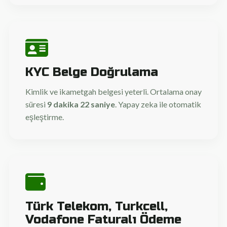
KYC Belge Doğrulama
Kimlik ve ikametgah belgesi yeterli. Ortalama onay
süresi
9 dakika 22 saniye
. Yapay zeka ile otomatik
eşleştirme.
Türk Telekom, Turkcell,
Vodafone Faturalı Ödeme