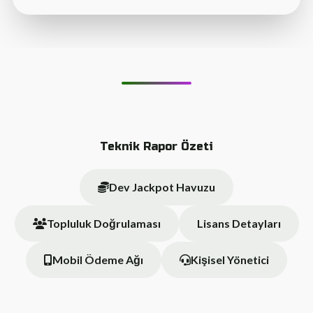
Teknik Rapor Özeti
Dev Jackpot Havuzu
Topluluk Doğrulaması
Lisans Detayları
Mobil Ödeme Ağı
Kişisel Yönetici