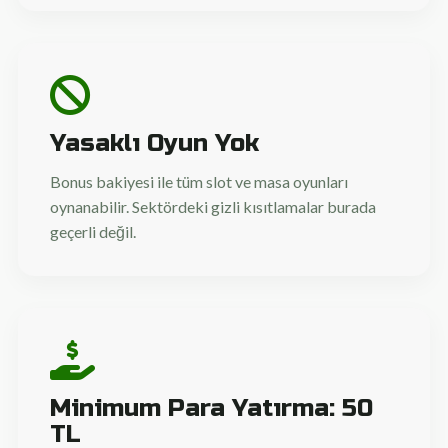
Yasaklı Oyun Yok
Bonus bakiyesi ile tüm slot ve masa oyunları
oynanabilir. Sektördeki gizli kısıtlamalar burada
geçerli değil.
Minimum Para Yatırma: 50
TL