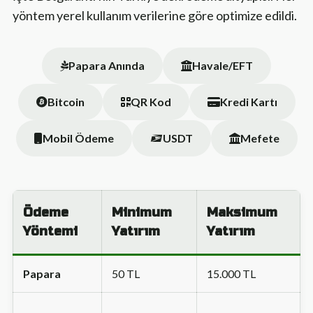
yöntem yerel kullanım verilerine göre optimize edildi.
Papara Anında
Havale/EFT
Bitcoin
QR Kod
Kredi Kartı
Mobil Ödeme
USDT
Mefete
Ödeme
Minimum
Maksimum
Yöntemi
Yatırım
Yatırım
Papara
50 TL
15.000 TL