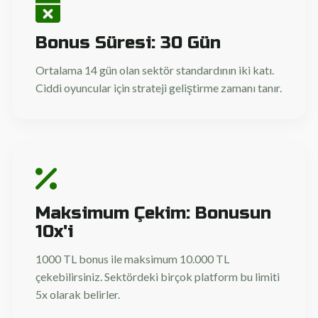
Bonus Süresi: 30 Gün
Ortalama 14 gün olan sektör standardının iki katı.
Ciddi oyuncular için strateji geliştirme zamanı tanır.
Maksimum Çekim: Bonusun
10x'i
1000 TL bonus ile maksimum 10.000 TL
çekebilirsiniz. Sektördeki birçok platform bu limiti
5x olarak belirler.