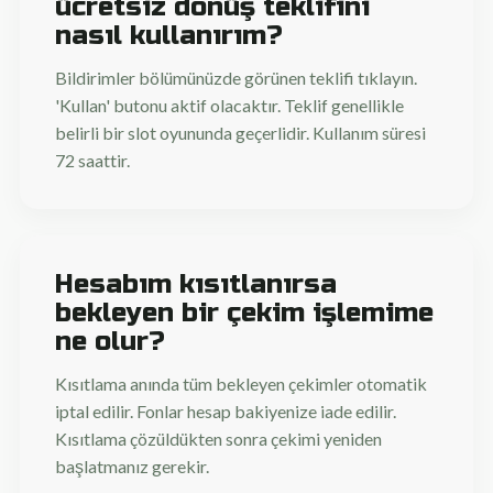
ücretsiz dönüş teklifini
nasıl kullanırım?
Bildirimler bölümünüzde görünen teklifi tıklayın.
'Kullan' butonu aktif olacaktır. Teklif genellikle
belirli bir slot oyununda geçerlidir. Kullanım süresi
72 saattir.
Hesabım kısıtlanırsa
bekleyen bir çekim işlemime
ne olur?
Kısıtlama anında tüm bekleyen çekimler otomatik
iptal edilir. Fonlar hesap bakiyenize iade edilir.
Kısıtlama çözüldükten sonra çekimi yeniden
başlatmanız gerekir.