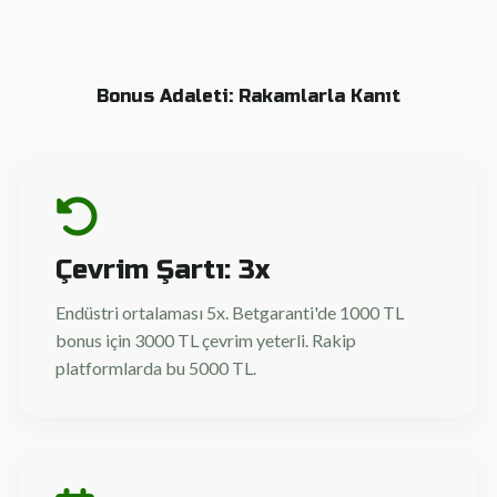
Bonus Adaleti: Rakamlarla Kanıt
Çevrim Şartı: 3x
Endüstri ortalaması 5x. Betgaranti'de 1000 TL
bonus için 3000 TL çevrim yeterli. Rakip
platformlarda bu 5000 TL.