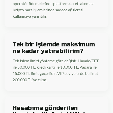
operatör ödemelerinde platform ücreti alınmaz.
Kripto para işlemlerinde sadece ağ ücreti
kullanıcıya yansıtılır.
Tek bir işlemde maksimum
ne kadar yatırabilirim?
Tek işlem limiti yönteme göre değişir. Havale/EFT
ile 50.000 TL, kredi kartı ile 10.000 TL, Papara ile
15.000 TL limit geçerlidir. VIP seviyelerde bu limit
200.000 TL'ye çıkar.
Hesabıma gönderilen