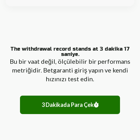
The withdrawal record stands at 3 dakika 17
saniye.
Bu bir vaat değil, ölçülebilir bir performans
metriğidir. Betgaranti giriş yapın ve kendi
hızınızı test edin.
3 Dakikada Para Çek