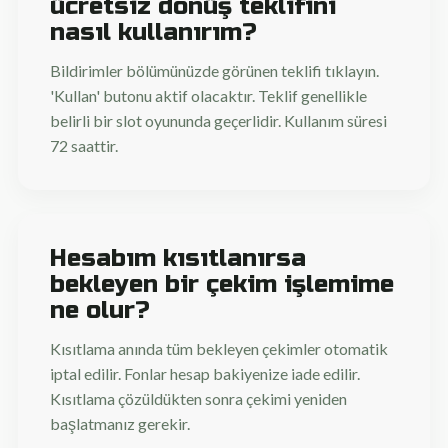
ücretsiz dönüş teklifini
nasıl kullanırım?
Bildirimler bölümünüzde görünen teklifi tıklayın.
'Kullan' butonu aktif olacaktır. Teklif genellikle
belirli bir slot oyununda geçerlidir. Kullanım süresi
72 saattir.
Hesabım kısıtlanırsa
bekleyen bir çekim işlemime
ne olur?
Kısıtlama anında tüm bekleyen çekimler otomatik
iptal edilir. Fonlar hesap bakiyenize iade edilir.
Kısıtlama çözüldükten sonra çekimi yeniden
başlatmanız gerekir.