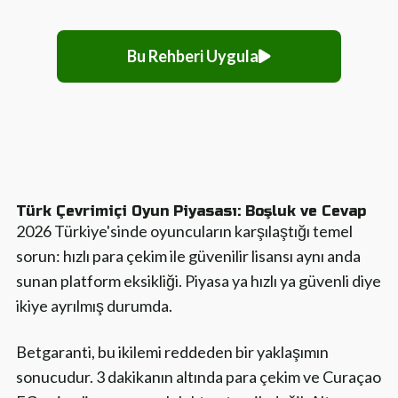
Bu Rehberi Uygula
Türk Çevrimiçi Oyun Piyasası: Boşluk ve Cevap
2026 Türkiye'sinde oyuncuların karşılaştığı temel
sorun: hızlı para çekim ile güvenilir lisansı aynı anda
sunan platform eksikliği. Piyasa ya hızlı ya güvenli diye
ikiye ayrılmış durumda.
Betgaranti, bu ikilemi reddeden bir yaklaşımın
sonucudur. 3 dakikanın altında para çekim ve Curaçao