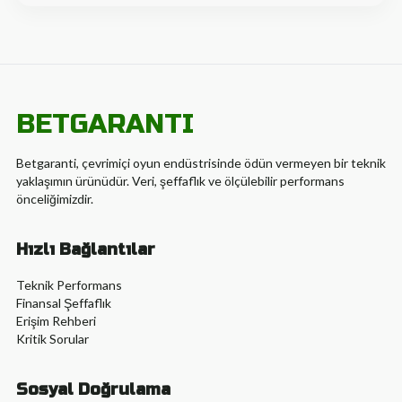
BETGARANTI
Betgaranti, çevrimiçi oyun endüstrisinde ödün vermeyen bir teknik
yaklaşımın ürünüdür. Veri, şeffaflık ve ölçülebilir performans
önceliğimizdir.
Hızlı Bağlantılar
Teknik Performans
Finansal Şeffaflık
Erişim Rehberi
Kritik Sorular
Sosyal Doğrulama