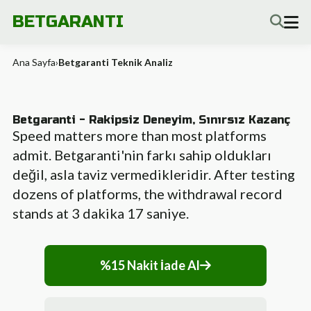
BETGARANTI
Ana Sayfa
›
Betgaranti Teknik Analiz
Betgaranti - Rakipsiz Deneyim, Sınırsız Kazanç
Speed matters more than most platforms
admit. Betgaranti'nin farkı sahip oldukları
değil, asla taviz vermedikleridir. After testing
dozens of platforms, the withdrawal record
stands at 3 dakika 17 saniye.
%15 Nakit İade Al