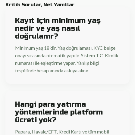
Kritik Sorular, Net Yanıtlar
Kayıt için minimum yaş
nedir ve yaş nasıl
doğrulanır?
Minimum yaş 18'dir. Yaş doğrulaması, KYC belge
onayı sırasında otomatik yapılır. Sistem T.C. Kimlik
numarası ile eşleştirme yapar. Yanlış bilgi
tespitinde hesap anında askıya alınır.
Hangi para yatırma
yöntemlerinde platform
ücreti yok?
Papara, Havale/EFT, Kredi Kartı ve tüm mobil