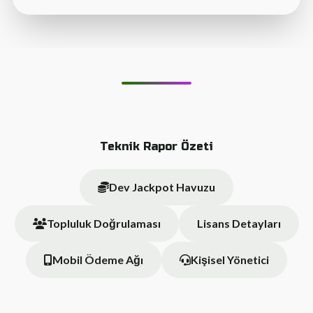
Teknik Rapor Özeti
Dev Jackpot Havuzu
Topluluk Doğrulaması
Lisans Detayları
Mobil Ödeme Ağı
Kişisel Yönetici