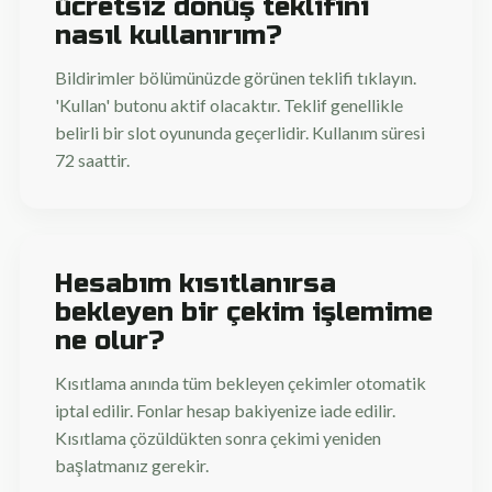
ücretsiz dönüş teklifini
nasıl kullanırım?
Bildirimler bölümünüzde görünen teklifi tıklayın.
'Kullan' butonu aktif olacaktır. Teklif genellikle
belirli bir slot oyununda geçerlidir. Kullanım süresi
72 saattir.
Hesabım kısıtlanırsa
bekleyen bir çekim işlemime
ne olur?
Kısıtlama anında tüm bekleyen çekimler otomatik
iptal edilir. Fonlar hesap bakiyenize iade edilir.
Kısıtlama çözüldükten sonra çekimi yeniden
başlatmanız gerekir.