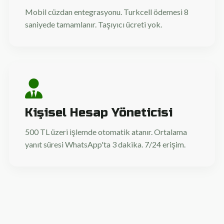
Mobil cüzdan entegrasyonu. Turkcell ödemesi 8
saniyede tamamlanır. Taşıyıcı ücreti yok.
Kişisel Hesap Yöneticisi
500 TL üzeri işlemde otomatik atanır. Ortalama
yanıt süresi WhatsApp'ta 3 dakika. 7/24 erişim.