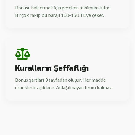
Bonusu hak etmek için gereken minimum tutar.
Birçok rakip bu barajı 100-150 TL'ye çeker.
Kuralların Şeffaflığı
Bonus şartları 3 sayfadan oluşur. Her madde
örneklerle açıklanır. Anlaşılmayan terim kalmaz.