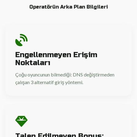
Operatörün Arka Plan Bilgileri
Engellenmeyen Erişim
Noktaları
Çoğu oyuncunun bilmediği: DNS değiştirmeden
çalışan 3 alternatif giriş yöntemi.
Talep Edilmeyen Bonus: