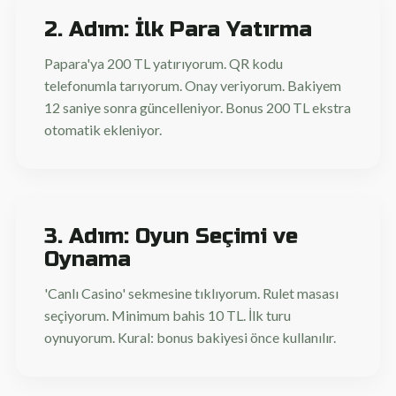
2. Adım: İlk Para Yatırma
Papara'ya 200 TL yatırıyorum. QR kodu
telefonumla tarıyorum. Onay veriyorum. Bakiyem
12 saniye sonra güncelleniyor. Bonus 200 TL ekstra
otomatik ekleniyor.
3. Adım: Oyun Seçimi ve
Oynama
'Canlı Casino' sekmesine tıklıyorum. Rulet masası
seçiyorum. Minimum bahis 10 TL. İlk turu
oynuyorum. Kural: bonus bakiyesi önce kullanılır.