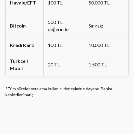
Havale/EFT
100 TL
50.000 TL
500 TL
Bitcoin
Sınırsız
değerinde
Kredi Kartı
100 TL
10.000 TL
Turkcell
20 TL
1.500 TL
Mobil
*Tüm süreler ortalama kullanıcı deneyimine dayanır. Banka
kesintileri hariç.