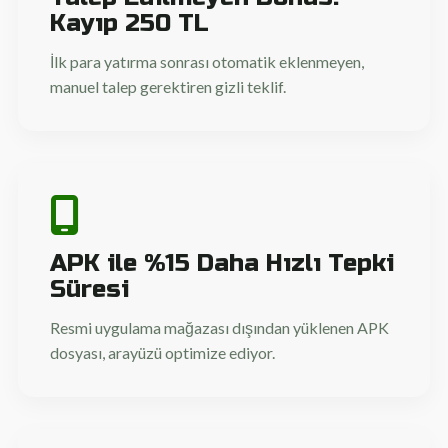
Kayıp 250 TL
İlk para yatırma sonrası otomatik eklenmeyen,
manuel talep gerektiren gizli teklif.
APK ile %15 Daha Hızlı Tepki
Süresi
Resmi uygulama mağazası dışından yüklenen APK
dosyası, arayüzü optimize ediyor.