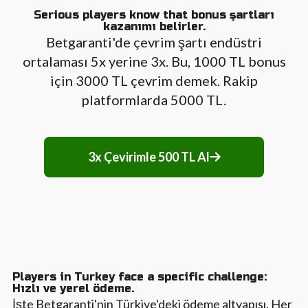
Serious players know that bonus şartları
kazanımı belirler.
Betgaranti'de çevrim şartı endüstri
ortalaması 5x yerine 3x. Bu, 1000 TL bonus
için 3000 TL çevrim demek. Rakip
platformlarda 5000 TL.
3x Çevirimle 500 TL Al
Players in Turkey face a specific challenge:
Hızlı ve yerel ödeme.
İşte Betgaranti'nin Türkiye'deki ödeme altyapısı. Her