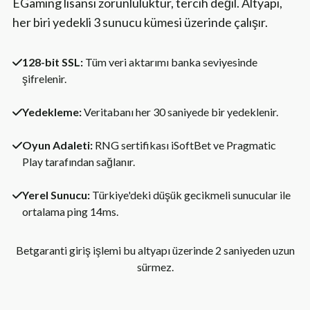
EGaming lisansı zorunluluktur, tercih değil. Altyapı,
her biri yedekli 3 sunucu kümesi üzerinde çalışır.
128-bit SSL:
Tüm veri aktarımı banka seviyesinde
şifrelenir.
Yedekleme:
Veritabanı her 30 saniyede bir yedeklenir.
Oyun Adaleti:
RNG sertifikası iSoftBet ve Pragmatic
Play tarafından sağlanır.
Yerel Sunucu:
Türkiye'deki düşük gecikmeli sunucular ile
ortalama ping 14ms.
Betgaranti giriş işlemi bu altyapı üzerinde 2 saniyeden uzun
sürmez.