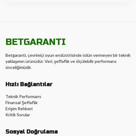
BETGARANTI
Betgaranti, çevrimiçi oyun endüstrisinde ödün vermeyen bir teknik
yaklaşımın ürünüdür. Veri, şeffaflık ve ölçülebilir performans
önceliğimizdir.
Hızlı Bağlantılar
Teknik Performans
Finansal Şeffaflık
Erişim Rehberi
Kritik Sorular
Sosyal Doğrulama