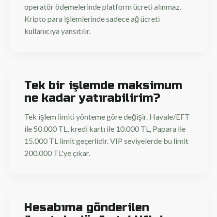
operatör ödemelerinde platform ücreti alınmaz.
Kripto para işlemlerinde sadece ağ ücreti
kullanıcıya yansıtılır.
Tek bir işlemde maksimum
ne kadar yatırabilirim?
Tek işlem limiti yönteme göre değişir. Havale/EFT
ile 50.000 TL, kredi kartı ile 10.000 TL, Papara ile
15.000 TL limit geçerlidir. VIP seviyelerde bu limit
200.000 TL'ye çıkar.
Hesabıma gönderilen