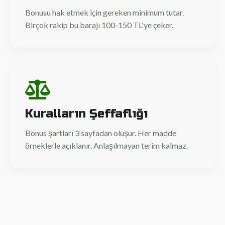
Bonusu hak etmek için gereken minimum tutar.
Birçok rakip bu barajı 100-150 TL'ye çeker.
Kuralların Şeffaflığı
Bonus şartları 3 sayfadan oluşur. Her madde
örneklerle açıklanır. Anlaşılmayan terim kalmaz.