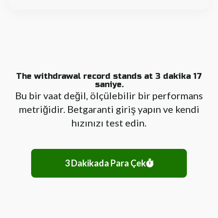
The withdrawal record stands at 3 dakika 17
saniye.
Bu bir vaat değil, ölçülebilir bir performans
metriğidir. Betgaranti giriş yapın ve kendi
hızınızı test edin.
3 Dakikada Para Çek