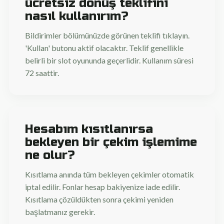
ücretsiz dönüş teklifini
nasıl kullanırım?
Bildirimler bölümünüzde görünen teklifi tıklayın.
'Kullan' butonu aktif olacaktır. Teklif genellikle
belirli bir slot oyununda geçerlidir. Kullanım süresi
72 saattir.
Hesabım kısıtlanırsa
bekleyen bir çekim işlemime
ne olur?
Kısıtlama anında tüm bekleyen çekimler otomatik
iptal edilir. Fonlar hesap bakiyenize iade edilir.
Kısıtlama çözüldükten sonra çekimi yeniden
başlatmanız gerekir.