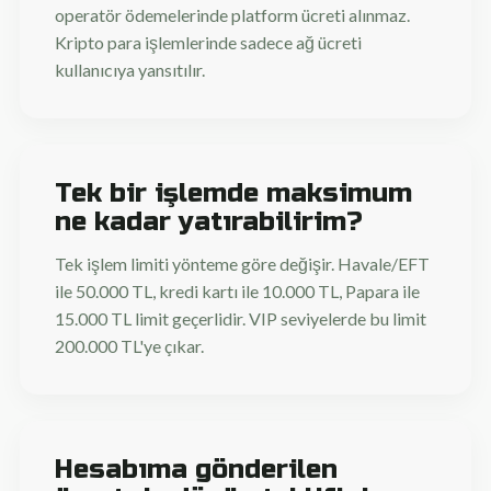
operatör ödemelerinde platform ücreti alınmaz.
Kripto para işlemlerinde sadece ağ ücreti
kullanıcıya yansıtılır.
Tek bir işlemde maksimum
ne kadar yatırabilirim?
Tek işlem limiti yönteme göre değişir. Havale/EFT
ile 50.000 TL, kredi kartı ile 10.000 TL, Papara ile
15.000 TL limit geçerlidir. VIP seviyelerde bu limit
200.000 TL'ye çıkar.
Hesabıma gönderilen