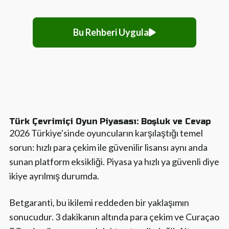
Bu Rehberi Uygula
Türk Çevrimiçi Oyun Piyasası: Boşluk ve Cevap
2026 Türkiye'sinde oyuncuların karşılaştığı temel
sorun: hızlı para çekim ile güvenilir lisansı aynı anda
sunan platform eksikliği. Piyasa ya hızlı ya güvenli diye
ikiye ayrılmış durumda.
Betgaranti, bu ikilemi reddeden bir yaklaşımın
sonucudur. 3 dakikanın altında para çekim ve Curaçao