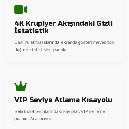
4K Krupiyer Akışındaki Gizli
İstatistik
Canlı rulet masalarında, ekranda gösterilmeyen top
düşme istatistikleri paneli.
VIP Seviye Atlama Kısayolu
Belirli slot oyunlarındaki kayıplar, VIP ilerleme
puanını 2x artırıyor.