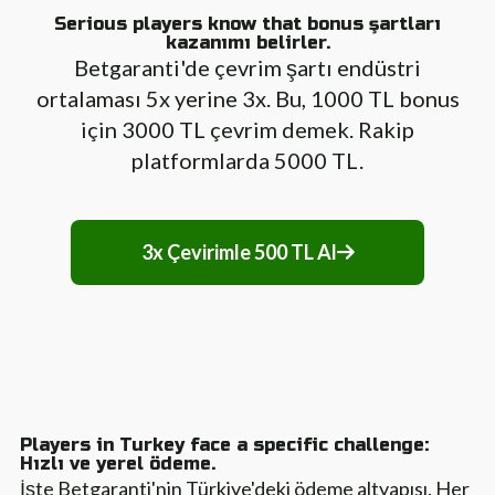
Serious players know that bonus şartları
kazanımı belirler.
Betgaranti'de çevrim şartı endüstri
ortalaması 5x yerine 3x. Bu, 1000 TL bonus
için 3000 TL çevrim demek. Rakip
platformlarda 5000 TL.
3x Çevirimle 500 TL Al
Players in Turkey face a specific challenge:
Hızlı ve yerel ödeme.
İşte Betgaranti'nin Türkiye'deki ödeme altyapısı. Her