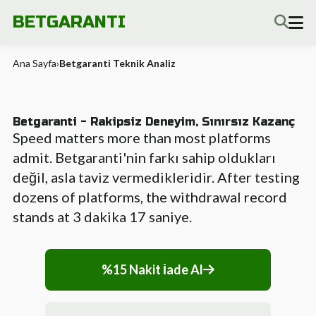
BETGARANTI
Ana Sayfa
›
Betgaranti Teknik Analiz
Betgaranti - Rakipsiz Deneyim, Sınırsız Kazanç
Speed matters more than most platforms
admit. Betgaranti'nin farkı sahip oldukları
değil, asla taviz vermedikleridir. After testing
dozens of platforms, the withdrawal record
stands at 3 dakika 17 saniye.
%15 Nakit İade Al