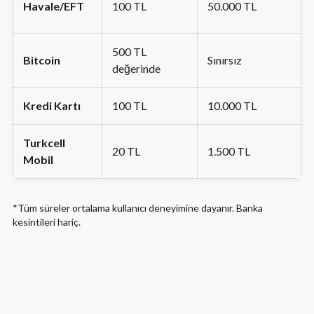
Havale/EFT
100 TL
50.000 TL
500 TL
Bitcoin
Sınırsız
değerinde
Kredi Kartı
100 TL
10.000 TL
Turkcell
20 TL
1.500 TL
Mobil
*Tüm süreler ortalama kullanıcı deneyimine dayanır. Banka
kesintileri hariç.