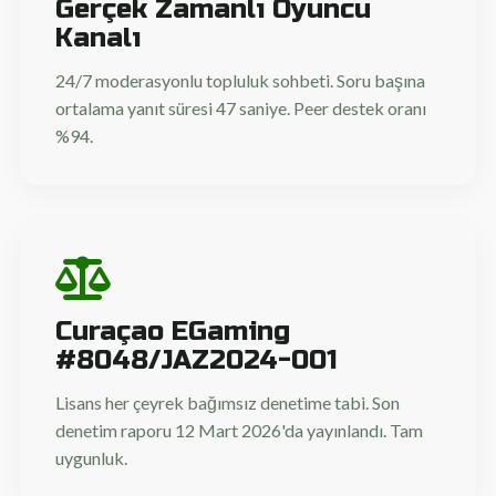
Gerçek Zamanlı Oyuncu
Kanalı
24/7 moderasyonlu topluluk sohbeti. Soru başına
ortalama yanıt süresi 47 saniye. Peer destek oranı
%94.
Curaçao EGaming
#8048/JAZ2024-001
Lisans her çeyrek bağımsız denetime tabi. Son
denetim raporu 12 Mart 2026'da yayınlandı. Tam
uygunluk.