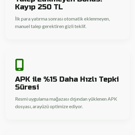
Kayıp 250 TL
İlk para yatırma sonrası otomatik eklenmeyen,
manuel talep gerektiren gizli teklif.
APK ile %15 Daha Hızlı Tepki
Süresi
Resmi uygulama mağazası dışından yüklenen APK
dosyası, arayüzü optimize ediyor.