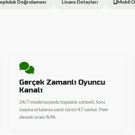
opluluk Doğrulaması
Lisans Detayları
Mobil 
.
Gerçek Zamanlı Oyuncu
Kanalı
24/7 moderasyonlu topluluk sohbeti. Soru
başına ortalama yanıt süresi 47 saniye. Peer
destek oranı %94.