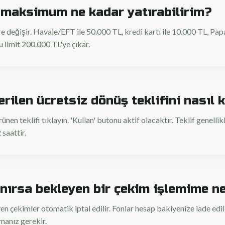
 maksimum ne kadar yatırabilirim?
e değişir. Havale/EFT ile 50.000 TL, kredi kartı ile 10.000 TL, Papa
u limit 200.000 TL'ye çıkar.
ilen ücretsiz dönüş teklifini nasıl 
en teklifi tıklayın. 'Kullan' butonu aktif olacaktır. Teklif genellikl
 saattir.
nırsa bekleyen bir çekim işlemime ne
n çekimler otomatik iptal edilir. Fonlar hesap bakiyenize iade edil
manız gerekir.