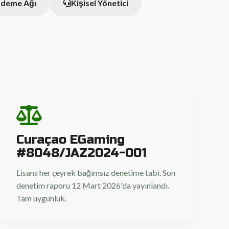
Ödeme Ağı
Kişisel Yönetici
Curaçao EGaming
#8048/JAZ2024-001
Lisans her çeyrek bağımsız denetime tabi. Son
denetim raporu 12 Mart 2026'da yayınlandı.
Tam uygunluk.