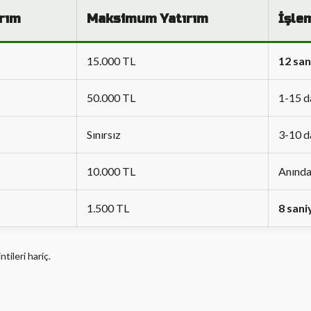
rım
Maksimum Yatırım
İşle
15.000 TL
12 san
50.000 TL
1-15 d
Sınırsız
3-10 d
10.000 TL
Anınd
1.500 TL
8 sani
tileri hariç.