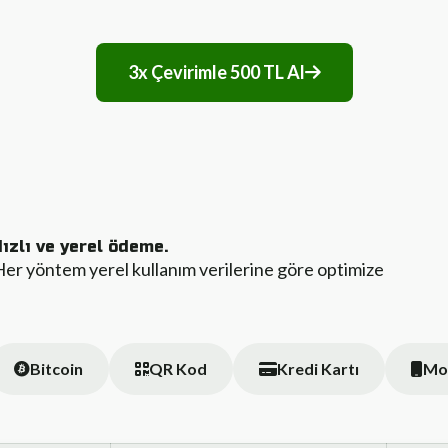
3x Çevirimle 500 TL Al
Hızlı ve yerel ödeme.
Her yöntem yerel kullanım verilerine göre optimize
Bitcoin
QR Kod
Kredi Kartı
Mo