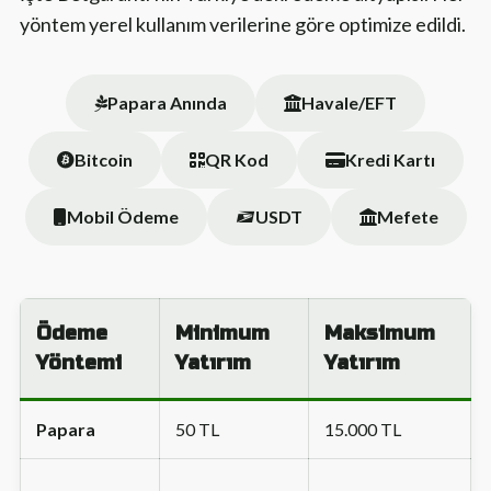
yöntem yerel kullanım verilerine göre optimize edildi.
Papara Anında
Havale/EFT
Bitcoin
QR Kod
Kredi Kartı
Mobil Ödeme
USDT
Mefete
Ödeme
Minimum
Maksimum
Yöntemi
Yatırım
Yatırım
Papara
50 TL
15.000 TL