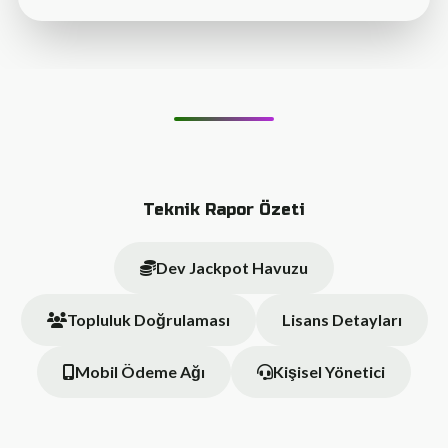
Teknik Rapor Özeti
Dev Jackpot Havuzu
Topluluk Doğrulaması
Lisans Detayları
Mobil Ödeme Ağı
Kişisel Yönetici