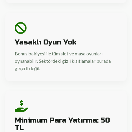
Yasaklı Oyun Yok
Bonus bakiyesi ile tüm slot ve masa oyunları
oynanabilir. Sektördeki gizli kısıtlamalar burada
geçerli değil.
Minimum Para Yatırma: 50
TL