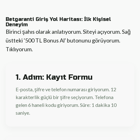
Betgaranti Giriş Yol Haritası: İlk Kişisel
Deneyim
Birinci şahıs olarak anlatıyorum. Siteyi açıyorum. Sağ
üstteki '500 TL Bonus Al' butonunu görüyorum.
Tıklıyorum.
1. Adım: Kayıt Formu
E-posta, şifre ve telefon numarası giriyorum. 12
karakterlik güçlü bir şifre seçiyorum. Telefona
gelen 6 haneli kodu giriyorum. Süre: 1 dakika 10
saniye.