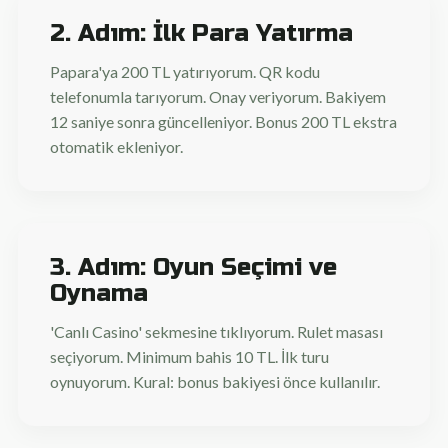
2. Adım: İlk Para Yatırma
Papara'ya 200 TL yatırıyorum. QR kodu
telefonumla tarıyorum. Onay veriyorum. Bakiyem
12 saniye sonra güncelleniyor. Bonus 200 TL ekstra
otomatik ekleniyor.
3. Adım: Oyun Seçimi ve
Oynama
'Canlı Casino' sekmesine tıklıyorum. Rulet masası
seçiyorum. Minimum bahis 10 TL. İlk turu
oynuyorum. Kural: bonus bakiyesi önce kullanılır.