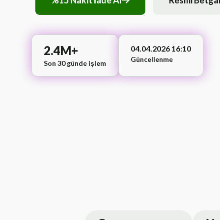
%15 Nakit İade Al
Resmi Betgar
2.4M+
04.04.2026 16:10
Güncellenme
Son 30 günde işlem