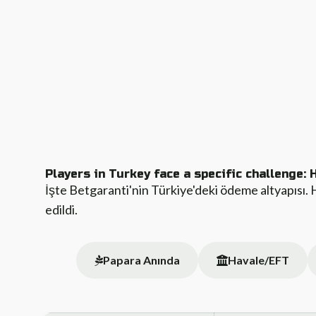
Players in Turkey face a specific challenge: 
İşte Betgaranti'nin Türkiye'deki ödeme altyapısı. 
edildi.
Papara Anında
Havale/EFT