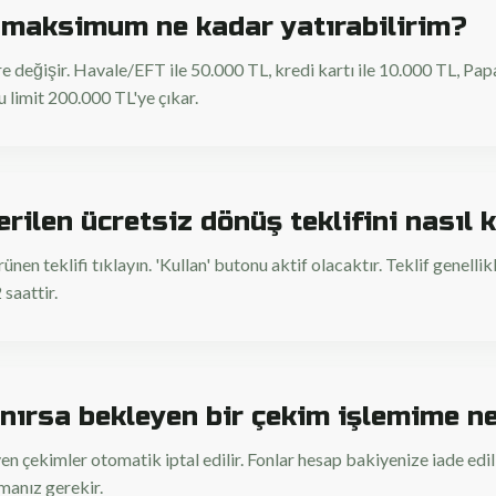
 maksimum ne kadar yatırabilirim?
e değişir. Havale/EFT ile 50.000 TL, kredi kartı ile 10.000 TL, Papa
u limit 200.000 TL'ye çıkar.
ilen ücretsiz dönüş teklifini nasıl 
en teklifi tıklayın. 'Kullan' butonu aktif olacaktır. Teklif genellikl
 saattir.
nırsa bekleyen bir çekim işlemime ne
n çekimler otomatik iptal edilir. Fonlar hesap bakiyenize iade edil
manız gerekir.