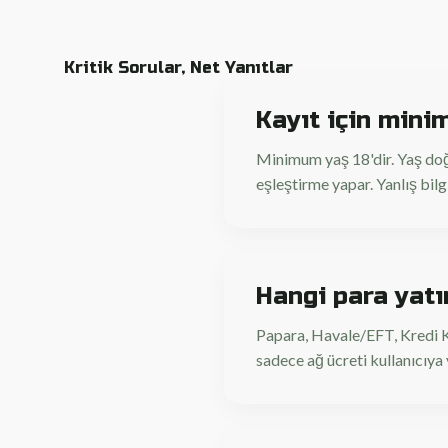
Kritik Sorular, Net Yanıtlar
Kayıt için mini
Minimum yaş 18'dir. Yaş doğr
eşleştirme yapar. Yanlış bilg
Hangi para yatı
Papara, Havale/EFT, Kredi K
sadece ağ ücreti kullanıcıya y