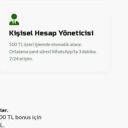
Kişisel Hesap Yöneticisi
500 TL üzeri işlemde otomatik atanır.
Ortalama yanıt süresi WhatsApp'ta 3 dakika.
7/24 erişim.
ler.
000 TL bonus için
L.