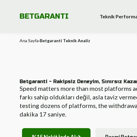
BETGARANTI
Teknik Perform
Ana Sayfa
›
Betgaranti Teknik Analiz
Betgaranti - Rakipsiz Deneyim, Sınırsız Kaza
Speed matters more than most platforms ad
farkı sahip oldukları değil, asla taviz verme
testing dozens of platforms, the withdrawa
dakika 17 saniye.