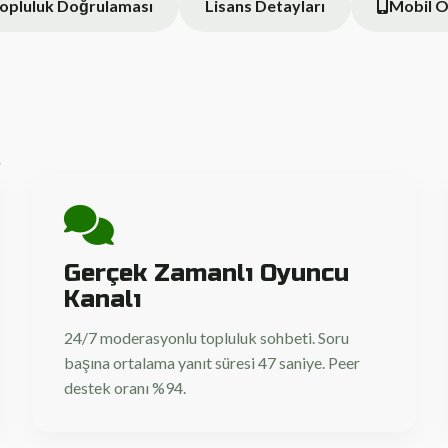
opluluk Doğrulaması
Lisans Detayları
Mobil 
.
Gerçek Zamanlı Oyuncu
Kanalı
24/7 moderasyonlu topluluk sohbeti. Soru
başına ortalama yanıt süresi 47 saniye. Peer
destek oranı %94.