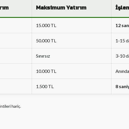
rım
Maksimum Yatırım
İşle
15.000 TL
12 san
50.000 TL
1-15 d
Sınırsız
3-10 d
10.000 TL
Anınd
1.500 TL
8 sani
tileri hariç.