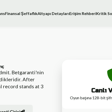
ans
Finansal Şeffaflık
Altyapı Detayları
Erişim Rehberi
Kritik S
nç
mit. Betgaranti'nin
dikleridir. After
l record stands at 3
Canlı V
Oyun başına 128-bit şifr