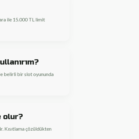
ra ile 15.000 TL limit
kullanırım?
e belirli bir slot oyununda
 olur?
ir. Kısıtlama çözüldükten