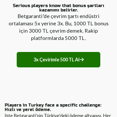
Serious players know that bonus şartları
kazanımı belirler.
Betgaranti'de çevrim şartı endüstri
ortalaması 5x yerine 3x. Bu, 1000 TL bonus
için 3000 TL çevrim demek. Rakip
platformlarda 5000 TL.
3x Çevirimle 500 TL Al
Players in Turkey face a specific challenge:
Hızlı ve yerel ödeme.
İşte Betgaranti'nin Türkiye'deki ödeme altyapısı. Her