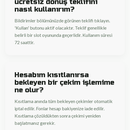
ücretsiz dönüş teklifini
nasıl kullanırım?
Bildirimler bölümünüzde görünen teklifi tıklayın.
'Kullan' butonu aktif olacaktır. Teklif genellikle
belirli bir slot oyununda geçerlidir. Kullanım süresi
72 saattir.
Hesabım kısıtlanırsa
bekleyen bir çekim işlemime
ne olur?
Kısıtlama anında tüm bekleyen çekimler otomatik
iptal edilir. Fonlar hesap bakiyenize iade edilir.
Kısıtlama çözüldükten sonra çekimi yeniden
başlatmanız gerekir.