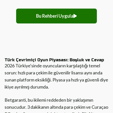
Bu Rehberi Uygula
Türk Çevrimiçi Oyun Piyasası: Boşluk ve Cevap
2026 Türkiye'sinde oyuncuların karşılaştığı temel
sorun: hızlı para çekim ile güvenilir lisansı aynı anda
sunan platform eksikliği. Piyasa ya hızlı ya güvenli diye
ikiye ayrılmış durumda.
Betgaranti, bu ikilemi reddeden bir yaklaşımın
sonucudur. 3 dakikanın altında para çekim ve Curaçao