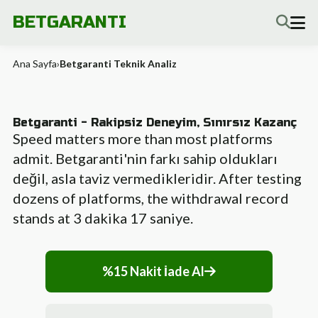
BETGARANTI
Ana Sayfa
›
Betgaranti Teknik Analiz
Betgaranti - Rakipsiz Deneyim, Sınırsız Kazanç
Speed matters more than most platforms
admit. Betgaranti'nin farkı sahip oldukları
değil, asla taviz vermedikleridir. After testing
dozens of platforms, the withdrawal record
stands at 3 dakika 17 saniye.
%15 Nakit İade Al