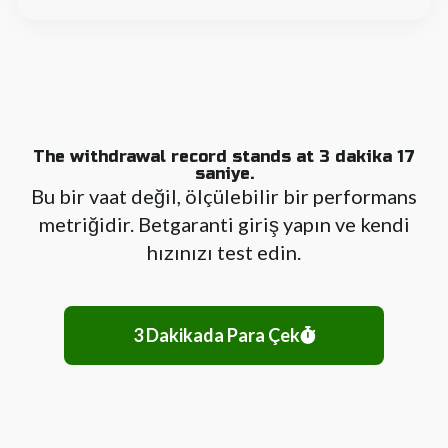
The withdrawal record stands at 3 dakika 17
saniye.
Bu bir vaat değil, ölçülebilir bir performans
metriğidir. Betgaranti giriş yapın ve kendi
hızınızı test edin.
3 Dakikada Para Çek