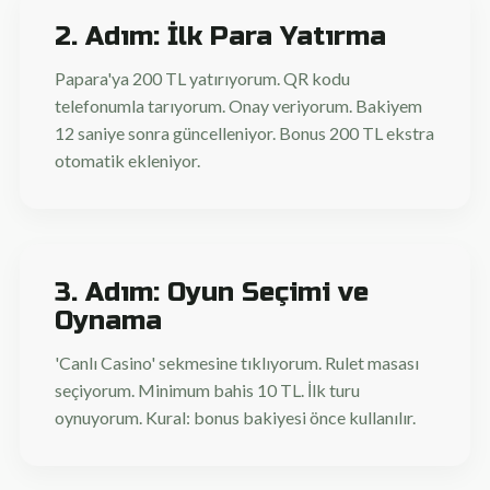
2. Adım: İlk Para Yatırma
Papara'ya 200 TL yatırıyorum. QR kodu
telefonumla tarıyorum. Onay veriyorum. Bakiyem
12 saniye sonra güncelleniyor. Bonus 200 TL ekstra
otomatik ekleniyor.
3. Adım: Oyun Seçimi ve
Oynama
'Canlı Casino' sekmesine tıklıyorum. Rulet masası
seçiyorum. Minimum bahis 10 TL. İlk turu
oynuyorum. Kural: bonus bakiyesi önce kullanılır.