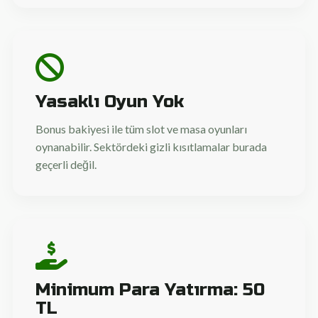
Yasaklı Oyun Yok
Bonus bakiyesi ile tüm slot ve masa oyunları
oynanabilir. Sektördeki gizli kısıtlamalar burada
geçerli değil.
Minimum Para Yatırma: 50
TL