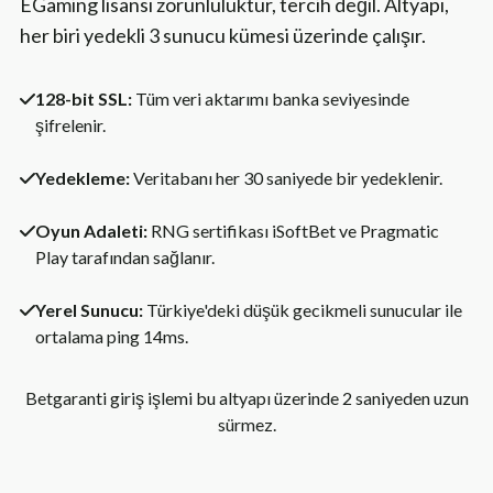
EGaming lisansı zorunluluktur, tercih değil. Altyapı,
her biri yedekli 3 sunucu kümesi üzerinde çalışır.
128-bit SSL:
Tüm veri aktarımı banka seviyesinde
şifrelenir.
Yedekleme:
Veritabanı her 30 saniyede bir yedeklenir.
Oyun Adaleti:
RNG sertifikası iSoftBet ve Pragmatic
Play tarafından sağlanır.
Yerel Sunucu:
Türkiye'deki düşük gecikmeli sunucular ile
ortalama ping 14ms.
Betgaranti giriş işlemi bu altyapı üzerinde 2 saniyeden uzun
sürmez.