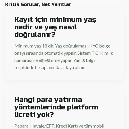
Kritik Sorular, Net Yanıtlar
Kayıt için minimum yaş
nedir ve yaş nasıl
doğrulanır?
Minimum yaş 18'dir. Yaş doğrulaması, KYC belge
onayı sırasında otomatik yapılır. Sistem T.C. Kimlik
numarası ile eşleştirme yapar. Yanlış bilgi
tespitinde hesap anında askıya alınır.
Hangi para yatırma
yöntemlerinde platform
ücreti yok?
Papara, Havale/EFT, Kredi Kartı ve tüm mobil