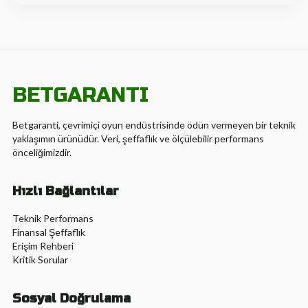
BETGARANTI
Betgaranti, çevrimiçi oyun endüstrisinde ödün vermeyen bir teknik
yaklaşımın ürünüdür. Veri, şeffaflık ve ölçülebilir performans
önceliğimizdir.
Hızlı Bağlantılar
Teknik Performans
Finansal Şeffaflık
Erişim Rehberi
Kritik Sorular
Sosyal Doğrulama