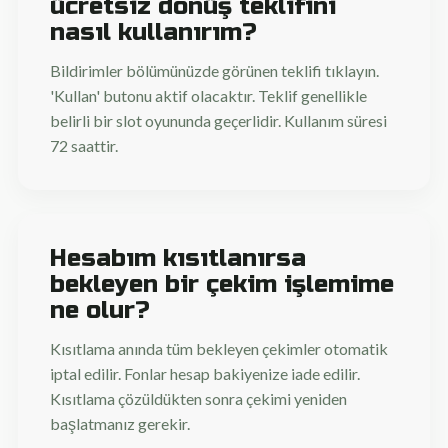
ücretsiz dönüş teklifini
nasıl kullanırım?
Bildirimler bölümünüzde görünen teklifi tıklayın.
'Kullan' butonu aktif olacaktır. Teklif genellikle
belirli bir slot oyununda geçerlidir. Kullanım süresi
72 saattir.
Hesabım kısıtlanırsa
bekleyen bir çekim işlemime
ne olur?
Kısıtlama anında tüm bekleyen çekimler otomatik
iptal edilir. Fonlar hesap bakiyenize iade edilir.
Kısıtlama çözüldükten sonra çekimi yeniden
başlatmanız gerekir.