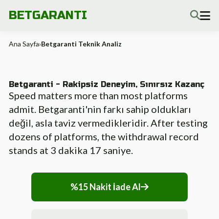
BETGARANTI
Ana Sayfa
›
Betgaranti Teknik Analiz
Betgaranti - Rakipsiz Deneyim, Sınırsız Kazanç
Speed matters more than most platforms
admit. Betgaranti'nin farkı sahip oldukları
değil, asla taviz vermedikleridir. After testing
dozens of platforms, the withdrawal record
stands at 3 dakika 17 saniye.
%15 Nakit İade Al