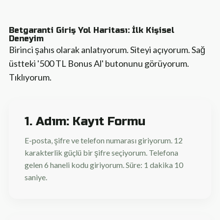
Betgaranti Giriş Yol Haritası: İlk Kişisel
Deneyim
Birinci şahıs olarak anlatıyorum. Siteyi açıyorum. Sağ
üstteki '500 TL Bonus Al' butonunu görüyorum.
Tıklıyorum.
1. Adım: Kayıt Formu
E-posta, şifre ve telefon numarası giriyorum. 12
karakterlik güçlü bir şifre seçiyorum. Telefona
gelen 6 haneli kodu giriyorum. Süre: 1 dakika 10
saniye.