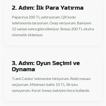
2. Adım: İlk Para Yatırma
Papara'ya 200 TL yatırıyorum. QR kodu
telefonumla tarıyorum. Onay veriyorum. Bakiyem
12 saniye sonra güncelleniyor. Bonus 200 TL ekstra
otomatik ekleniyor.
3. Adım: Oyun Seçimi ve
Oynama
'Canlı Casino' sekmesine tıklıyorum. Rulet masası
seçiyorum. Minimum bahis 10 TL. İlk turu
oynuyorum. Kural: bonus bakiyesi önce kullanılır.