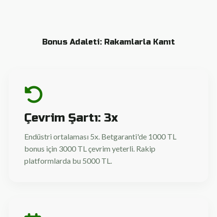
Bonus Adaleti: Rakamlarla Kanıt
Çevrim Şartı: 3x
Endüstri ortalaması 5x. Betgaranti'de 1000 TL
bonus için 3000 TL çevrim yeterli. Rakip
platformlarda bu 5000 TL.