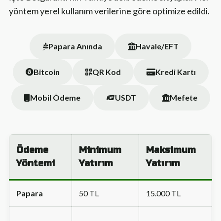
yöntem yerel kullanım verilerine göre optimize edildi.
Papara Anında
Havale/EFT
Bitcoin
QR Kod
Kredi Kartı
Mobil Ödeme
USDT
Mefete
Ödeme
Minimum
Maksimum
Yöntemi
Yatırım
Yatırım
Papara
50 TL
15.000 TL