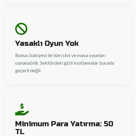
Yasaklı Oyun Yok
Bonus bakiyesi ile tüm slot ve masa oyunları
oynanabilir. Sektördeki gizli kısıtlamalar burada
geçerli değil.
Minimum Para Yatırma: 50
TL