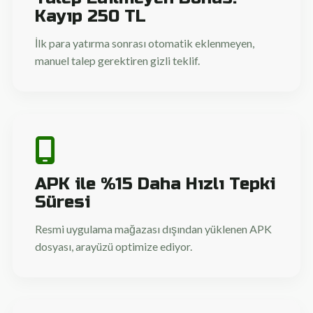
Kayıp 250 TL
İlk para yatırma sonrası otomatik eklenmeyen,
manuel talep gerektiren gizli teklif.
APK ile %15 Daha Hızlı Tepki
Süresi
Resmi uygulama mağazası dışından yüklenen APK
dosyası, arayüzü optimize ediyor.