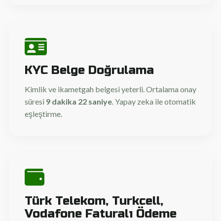
KYC Belge Doğrulama
Kimlik ve ikametgah belgesi yeterli. Ortalama onay
süresi
9 dakika 22 saniye
. Yapay zeka ile otomatik
eşleştirme.
Türk Telekom, Turkcell,
Vodafone Faturalı Ödeme