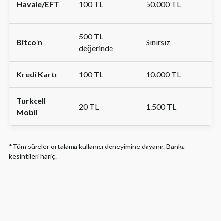
Havale/EFT
100 TL
50.000 TL
500 TL
Bitcoin
Sınırsız
değerinde
Kredi Kartı
100 TL
10.000 TL
Turkcell
20 TL
1.500 TL
Mobil
*Tüm süreler ortalama kullanıcı deneyimine dayanır. Banka
kesintileri hariç.