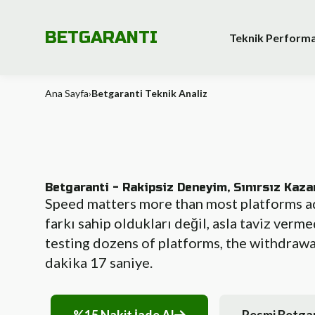
BETGARANTI
Teknik Perform
Ana Sayfa
›
Betgaranti Teknik Analiz
Betgaranti - Rakipsiz Deneyim, Sınırsız Kaza
Speed matters more than most platforms ad
farkı sahip oldukları değil, asla taviz verme
testing dozens of platforms, the withdrawa
dakika 17 saniye.