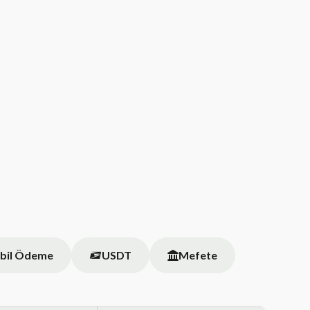
bil Ödeme
USDT
Mefete