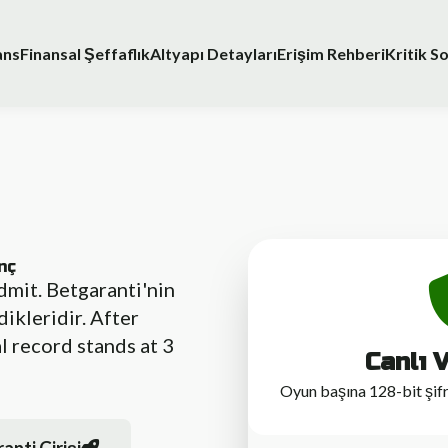
ans
Finansal Şeffaflık
Altyapı Detayları
Erişim Rehberi
Kritik S
nç
mit. Betgaranti'nin
dikleridir. After
l record stands at 3
Canlı V
Oyun başına 128-bit şifr