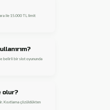
ra ile 15.000 TL limit
kullanırım?
e belirli bir slot oyununda
 olur?
ir. Kısıtlama çözüldükten