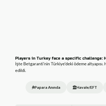
Players in Turkey face a specific challenge: 
İşte Betgaranti'nin Türkiye'deki ödeme altyapısı. 
edildi.
Papara Anında
Havale/EFT