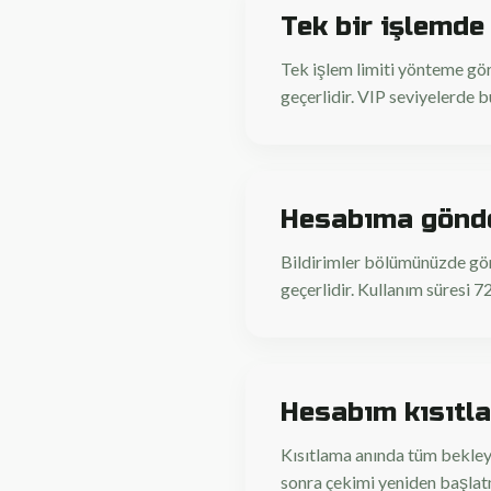
Tek bir işlemde
Tek işlem limiti yönteme gör
geçerlidir. VIP seviyelerde b
Hesabıma gönder
Bildirimler bölümünüzde görün
geçerlidir. Kullanım süresi 72
Hesabım kısıtla
Kısıtlama anında tüm bekleye
sonra çekimi yeniden başlat