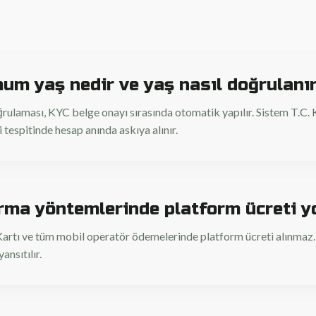
mum yaş nedir ve yaş nasıl doğrulanı
ulaması, KYC belge onayı sırasında otomatik yapılır. Sistem T.C. 
i tespitinde hesap anında askıya alınır.
rma yöntemlerinde platform ücreti y
artı ve tüm mobil operatör ödemelerinde platform ücreti alınmaz.
ansıtılır.