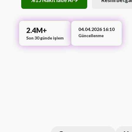
%15 Nakit İade Al
Resmi Betgar
2.4M+
04.04.2026 16:10
Güncellenme
Son 30 günde işlem