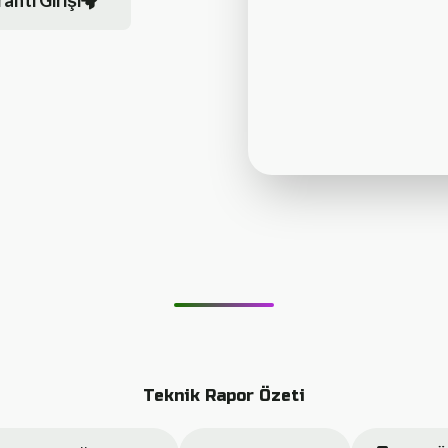
anti Girişi
Teknik Rapor Özeti