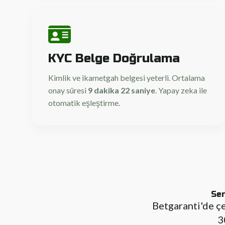
KYC Belge Doğrulama
Kimlik ve ikametgah belgesi yeterli. Ortalama
onay süresi
9 dakika 22 saniye
. Yapay zeka ile
otomatik eşleştirme.
Ser
Betgaranti'de çe
3