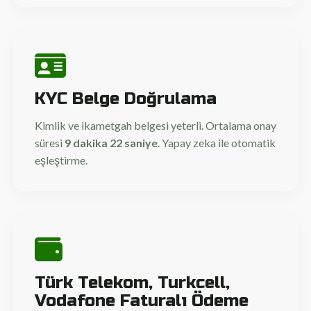
KYC Belge Doğrulama
Kimlik ve ikametgah belgesi yeterli. Ortalama onay
süresi
9 dakika 22 saniye
. Yapay zeka ile otomatik
eşleştirme.
Türk Telekom, Turkcell,
Vodafone Faturalı Ödeme