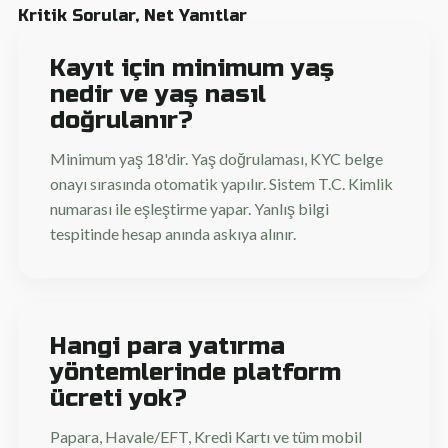
Kritik Sorular, Net Yanıtlar
Kayıt için minimum yaş
nedir ve yaş nasıl
doğrulanır?
Minimum yaş 18'dir. Yaş doğrulaması, KYC belge
onayı sırasında otomatik yapılır. Sistem T.C. Kimlik
numarası ile eşleştirme yapar. Yanlış bilgi
tespitinde hesap anında askıya alınır.
Hangi para yatırma
yöntemlerinde platform
ücreti yok?
Papara, Havale/EFT, Kredi Kartı ve tüm mobil