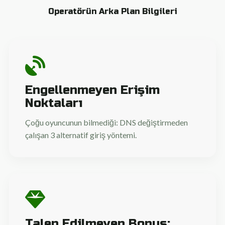
Operatörün Arka Plan Bilgileri
Engellenmeyen Erişim
Noktaları
Çoğu oyuncunun bilmediği: DNS değiştirmeden
çalışan 3 alternatif giriş yöntemi.
Talep Edilmeyen Bonus: