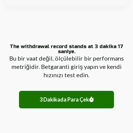
The withdrawal record stands at 3 dakika 17
saniye.
Bu bir vaat değil, ölçülebilir bir performans
metriğidir. Betgaranti giriş yapın ve kendi
hızınızı test edin.
3 Dakikada Para Çek