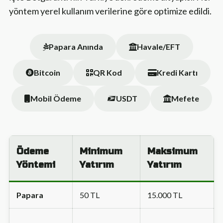
yöntem yerel kullanım verilerine göre optimize edildi.
Papara Anında
Havale/EFT
Bitcoin
QR Kod
Kredi Kartı
Mobil Ödeme
USDT
Mefete
Ödeme
Minimum
Maksimum
Yöntemi
Yatırım
Yatırım
Papara
50 TL
15.000 TL