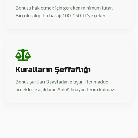
Bonusu hak etmek için gereken minimum tutar.
Birçok rakip bu barajı 100-150 TL'ye çeker.
Kuralların Şeffaflığı
Bonus şartları 3 sayfadan oluşur. Her madde
örneklerle açıklanır. Anlaşılmayan terim kalmaz.