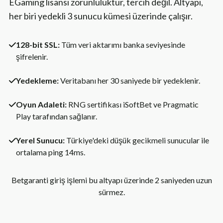
EGaming lisansı zorunluluktur, tercih değil. Altyapı,
her biri yedekli 3 sunucu kümesi üzerinde çalışır.
128-bit SSL:
Tüm veri aktarımı banka seviyesinde
şifrelenir.
Yedekleme:
Veritabanı her 30 saniyede bir yedeklenir.
Oyun Adaleti:
RNG sertifikası iSoftBet ve Pragmatic
Play tarafından sağlanır.
Yerel Sunucu:
Türkiye'deki düşük gecikmeli sunucular ile
ortalama ping 14ms.
Betgaranti giriş işlemi bu altyapı üzerinde 2 saniyeden uzun
sürmez.