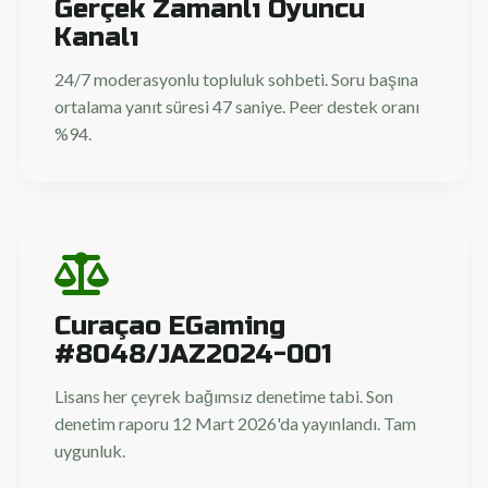
Gerçek Zamanlı Oyuncu
Kanalı
24/7 moderasyonlu topluluk sohbeti. Soru başına
ortalama yanıt süresi 47 saniye. Peer destek oranı
%94.
Curaçao EGaming
#8048/JAZ2024-001
Lisans her çeyrek bağımsız denetime tabi. Son
denetim raporu 12 Mart 2026'da yayınlandı. Tam
uygunluk.