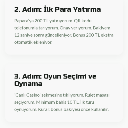
2. Adım: İlk Para Yatırma
Papara'ya 200 TL yatırıyorum. QR kodu
telefonumla tarıyorum. Onay veriyorum. Bakiyem
12 saniye sonra güncelleniyor. Bonus 200 TL ekstra
otomatik ekleniyor.
3. Adım: Oyun Seçimi ve
Oynama
'Canlı Casino' sekmesine tıklıyorum. Rulet masası
seçiyorum. Minimum bahis 10 TL. İlk turu
oynuyorum. Kural: bonus bakiyesi önce kullanılır.