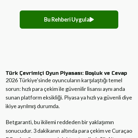
Bu Rehberi Uygula
Türk Çevrimiçi Oyun Piyasası: Boşluk ve Cevap
2026 Türkiye'sinde oyuncuların karşılaştığı temel
sorun: hızlı para çekim ile güvenilir lisansı aynı anda
sunan platform eksikliği. Piyasa ya hızlı ya güvenli diye
ikiye ayrılmış durumda.
Betgaranti, bu ikilemi reddeden bir yaklaşımın
sonucudur. 3 dakikanın altında para çekim ve Curaçao