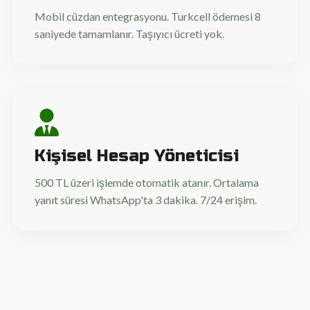
Mobil cüzdan entegrasyonu. Turkcell ödemesi 8
saniyede tamamlanır. Taşıyıcı ücreti yok.
Kişisel Hesap Yöneticisi
500 TL üzeri işlemde otomatik atanır. Ortalama
yanıt süresi WhatsApp'ta 3 dakika. 7/24 erişim.