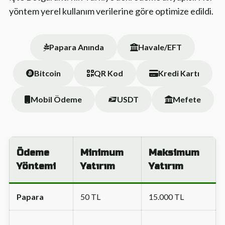
yöntem yerel kullanım verilerine göre optimize edildi.
Papara Anında
Havale/EFT
Bitcoin
QR Kod
Kredi Kartı
Mobil Ödeme
USDT
Mefete
Ödeme
Minimum
Maksimum
Yöntemi
Yatırım
Yatırım
Papara
50 TL
15.000 TL