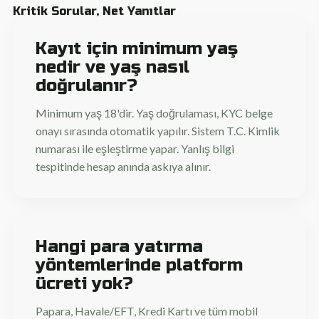
Kritik Sorular, Net Yanıtlar
Kayıt için minimum yaş
nedir ve yaş nasıl
doğrulanır?
Minimum yaş 18'dir. Yaş doğrulaması, KYC belge
onayı sırasında otomatik yapılır. Sistem T.C. Kimlik
numarası ile eşleştirme yapar. Yanlış bilgi
tespitinde hesap anında askıya alınır.
Hangi para yatırma
yöntemlerinde platform
ücreti yok?
Papara, Havale/EFT, Kredi Kartı ve tüm mobil