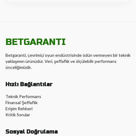
BETGARANTI
Betgaranti, çevrimiçi oyun endüstrisinde ödün vermeyen bir teknik
yaklaşımın ürünüdür. Veri, şeffaflık ve ölçülebilir performans
önceliğimizdir.
Hızlı Bağlantılar
Teknik Performans
Finansal Şeffaflık
Erişim Rehberi
Kritik Sorular
Sosyal Doğrulama