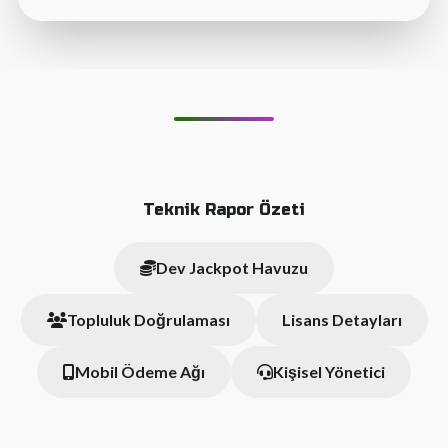
Teknik Rapor Özeti
Dev Jackpot Havuzu
Topluluk Doğrulaması
Lisans Detayları
Mobil Ödeme Ağı
Kişisel Yönetici