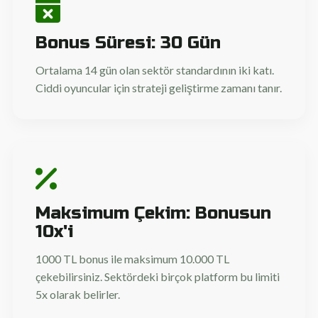
Bonus Süresi: 30 Gün
Ortalama 14 gün olan sektör standardının iki katı.
Ciddi oyuncular için strateji geliştirme zamanı tanır.
Maksimum Çekim: Bonusun
10x'i
1000 TL bonus ile maksimum 10.000 TL
çekebilirsiniz. Sektördeki birçok platform bu limiti
5x olarak belirler.