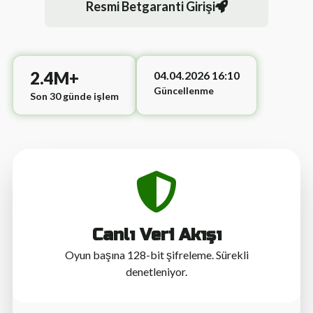
Resmi Betgaranti Girişi
2.4M+
04.04.2026 16:10
Güncellenme
Son 30 günde işlem
Canlı Veri Akışı
Oyun başına 128-bit şifreleme. Sürekli
denetleniyor.