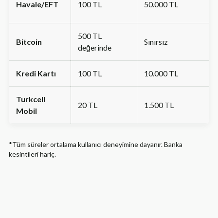
Havale/EFT
100 TL
50.000 TL
500 TL
Bitcoin
Sınırsız
değerinde
Kredi Kartı
100 TL
10.000 TL
Turkcell
20 TL
1.500 TL
Mobil
*Tüm süreler ortalama kullanıcı deneyimine dayanır. Banka
kesintileri hariç.