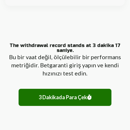
The withdrawal record stands at 3 dakika 17
saniye.
Bu bir vaat değil, ölçülebilir bir performans
metriğidir. Betgaranti giriş yapın ve kendi
hızınızı test edin.
3 Dakikada Para Çek