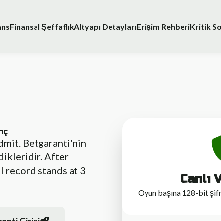
ans
Finansal Şeffaflık
Altyapı Detayları
Erişim Rehberi
Kritik S
nç
mit. Betgaranti'nin
dikleridir. After
l record stands at 3
Canlı V
Oyun başına 128-bit şifr