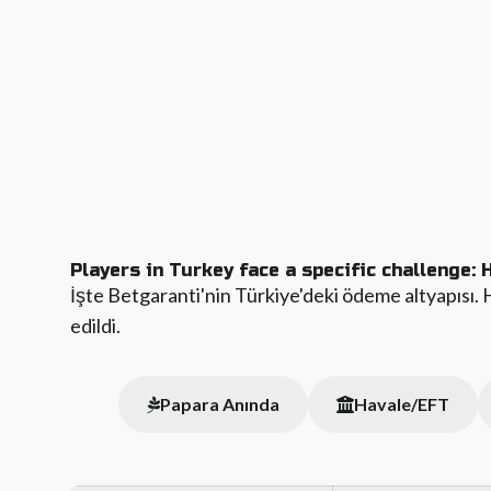
Players in Turkey face a specific challenge: 
İşte Betgaranti'nin Türkiye'deki ödeme altyapısı. 
edildi.
Papara Anında
Havale/EFT