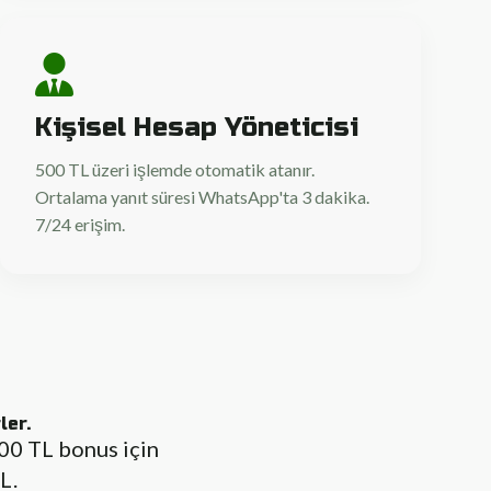
Kişisel Hesap Yöneticisi
500 TL üzeri işlemde otomatik atanır.
Ortalama yanıt süresi WhatsApp'ta 3 dakika.
7/24 erişim.
ler.
000 TL bonus için
L.