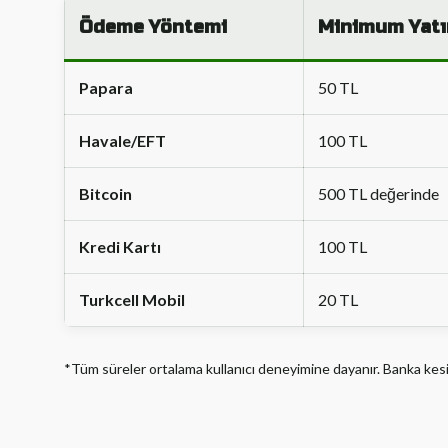
Ödeme Yöntemi
Minimum Yatı
Papara
50 TL
Havale/EFT
100 TL
Bitcoin
500 TL değerinde
Kredi Kartı
100 TL
Turkcell Mobil
20 TL
*Tüm süreler ortalama kullanıcı deneyimine dayanır. Banka kesin