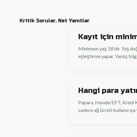
Kritik Sorular, Net Yanıtlar
Kayıt için mini
Minimum yaş 18'dir. Yaş doğr
eşleştirme yapar. Yanlış bilg
Hangi para yatı
Papara, Havale/EFT, Kredi K
sadece ağ ücreti kullanıcıya y