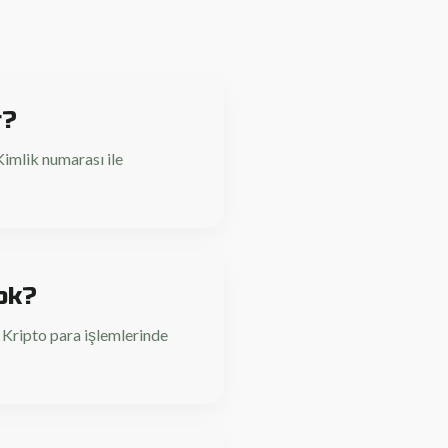
r?
Kimlik numarası ile
ok?
 Kripto para işlemlerinde