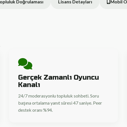
opluluk Doğrulaması
Lisans Detayları
Mobil 
.
Gerçek Zamanlı Oyuncu
Kanalı
24/7 moderasyonlu topluluk sohbeti. Soru
başına ortalama yanıt süresi 47 saniye. Peer
destek oranı %94.