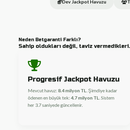
Dev Jackpot Havuzu
T
Neden Betgaranti Farklı?
Sahip oldukları değil, taviz vermedikleri
Progresif Jackpot Havuzu
Mevcut havuz:
8.4 milyon TL
. Şimdiye kadar
ödenen en büyük tek:
4.7 milyon TL
. Sistem
her 3.7 saniyede güncellenir.