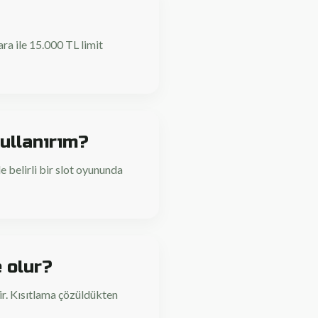
ra ile 15.000 TL limit
kullanırım?
e belirli bir slot oyununda
 olur?
ir. Kısıtlama çözüldükten