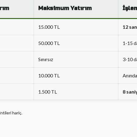
rım
Maksimum Yatırım
İşle
15.000 TL
12 san
50.000 TL
1-15 d
Sınırsız
3-10 d
10.000 TL
Anınd
1.500 TL
8 sani
tileri hariç.