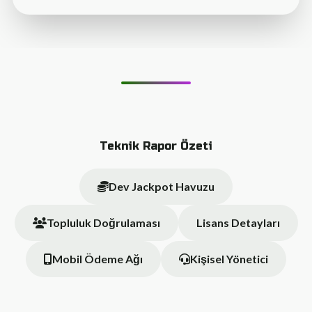
Teknik Rapor Özeti
Dev Jackpot Havuzu
Topluluk Doğrulaması
Lisans Detayları
Mobil Ödeme Ağı
Kişisel Yönetici