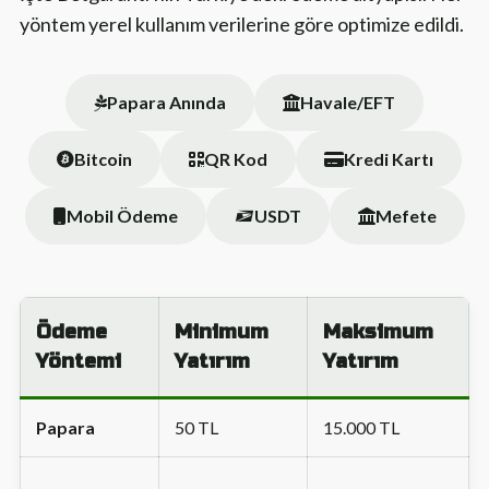
yöntem yerel kullanım verilerine göre optimize edildi.
Papara Anında
Havale/EFT
Bitcoin
QR Kod
Kredi Kartı
Mobil Ödeme
USDT
Mefete
Ödeme
Minimum
Maksimum
Yöntemi
Yatırım
Yatırım
Papara
50 TL
15.000 TL