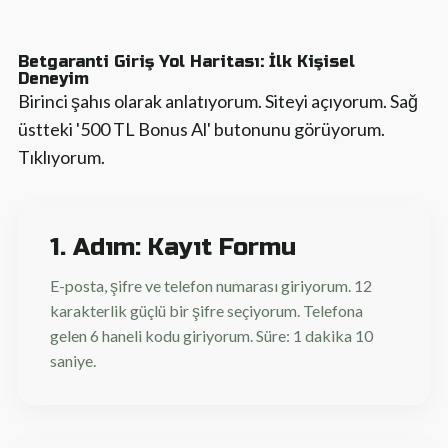
Betgaranti Giriş Yol Haritası: İlk Kişisel
Deneyim
Birinci şahıs olarak anlatıyorum. Siteyi açıyorum. Sağ
üstteki '500 TL Bonus Al' butonunu görüyorum.
Tıklıyorum.
1. Adım: Kayıt Formu
E-posta, şifre ve telefon numarası giriyorum. 12
karakterlik güçlü bir şifre seçiyorum. Telefona
gelen 6 haneli kodu giriyorum. Süre: 1 dakika 10
saniye.