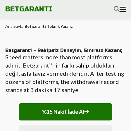
BETGARANTI
Ana Sayfa
›
Betgaranti Teknik Analiz
Betgaranti - Rakipsiz Deneyim, Sınırsız Kazanç
Speed matters more than most platforms
admit. Betgaranti'nin farkı sahip oldukları
değil, asla taviz vermedikleridir. After testing
dozens of platforms, the withdrawal record
stands at 3 dakika 17 saniye.
%15 Nakit İade Al