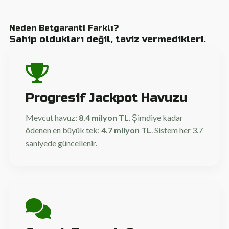
Neden Betgaranti Farklı?
Sahip oldukları değil, taviz vermedikleri.
Progresif Jackpot Havuzu
Mevcut havuz:
8.4 milyon TL
. Şimdiye kadar
ödenen en büyük tek:
4.7 milyon TL
. Sistem her 3.7
saniyede güncellenir.