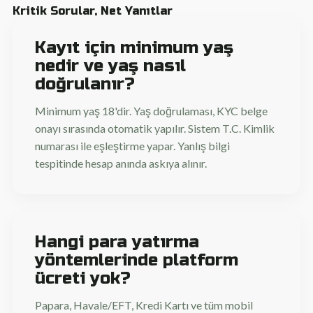
Kritik Sorular, Net Yanıtlar
Kayıt için minimum yaş
nedir ve yaş nasıl
doğrulanır?
Minimum yaş 18'dir. Yaş doğrulaması, KYC belge
onayı sırasında otomatik yapılır. Sistem T.C. Kimlik
numarası ile eşleştirme yapar. Yanlış bilgi
tespitinde hesap anında askıya alınır.
Hangi para yatırma
yöntemlerinde platform
ücreti yok?
Papara, Havale/EFT, Kredi Kartı ve tüm mobil