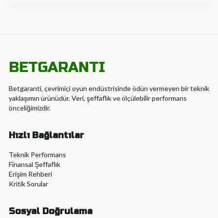
BETGARANTI
Betgaranti, çevrimiçi oyun endüstrisinde ödün vermeyen bir teknik
yaklaşımın ürünüdür. Veri, şeffaflık ve ölçülebilir performans
önceliğimizdir.
Hızlı Bağlantılar
Teknik Performans
Finansal Şeffaflık
Erişim Rehberi
Kritik Sorular
Sosyal Doğrulama