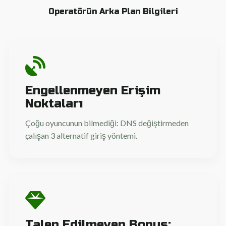
Operatörün Arka Plan Bilgileri
Engellenmeyen Erişim
Noktaları
Çoğu oyuncunun bilmediği: DNS değiştirmeden
çalışan 3 alternatif giriş yöntemi.
Talep Edilmeyen Bonus: