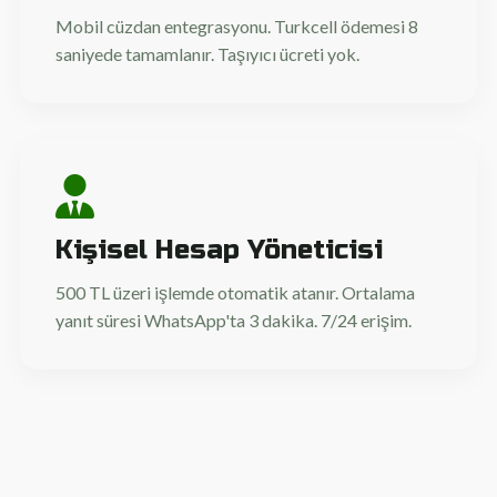
Mobil cüzdan entegrasyonu. Turkcell ödemesi 8
saniyede tamamlanır. Taşıyıcı ücreti yok.
Kişisel Hesap Yöneticisi
500 TL üzeri işlemde otomatik atanır. Ortalama
yanıt süresi WhatsApp'ta 3 dakika. 7/24 erişim.