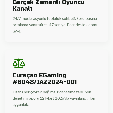
Gerçek Zamanlı Oyuncu
Kanalı
24/7 moderasyonlu topluluk sohbeti. Soru başına
ortalama yanıt süresi 47 saniye. Peer destek oranı
%94.
Curaçao EGaming
#8048/JAZ2024-001
Lisans her çeyrek bağımsız denetime tabi. Son
denetim raporu 12 Mart 2026'da yayınlandı. Tam
uygunluk.