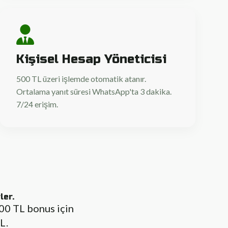
Kişisel Hesap Yöneticisi
500 TL üzeri işlemde otomatik atanır.
Ortalama yanıt süresi WhatsApp'ta 3 dakika.
7/24 erişim.
ler.
000 TL bonus için
L.