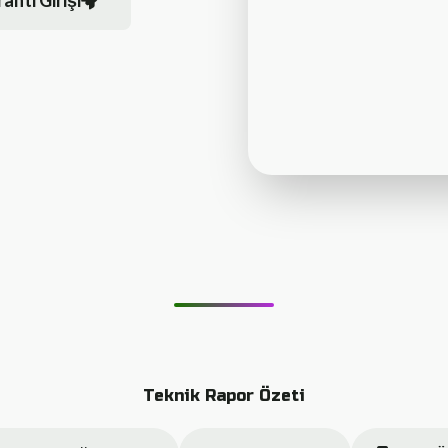
anti Girişi
Teknik Rapor Özeti