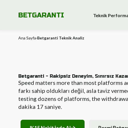
BETGARANTI
Teknik Perform
Ana Sayfa
›
Betgaranti Teknik Analiz
Betgaranti - Rakipsiz Deneyim, Sınırsız Kaza
Speed matters more than most platforms ad
farkı sahip oldukları değil, asla taviz verme
testing dozens of platforms, the withdrawa
dakika 17 saniye.