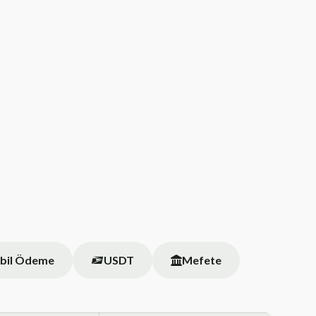
bil Ödeme
USDT
Mefete