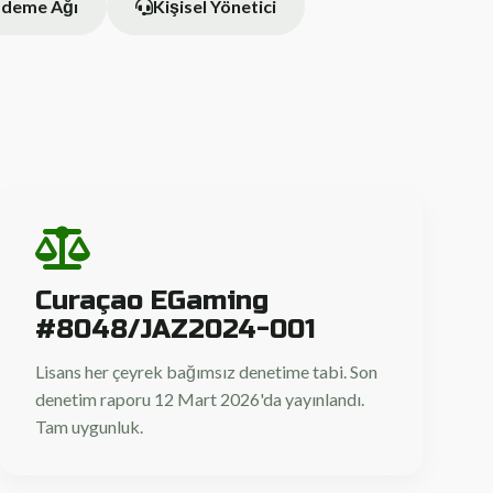
Ödeme Ağı
Kişisel Yönetici
Curaçao EGaming
#8048/JAZ2024-001
Lisans her çeyrek bağımsız denetime tabi. Son
denetim raporu 12 Mart 2026'da yayınlandı.
Tam uygunluk.