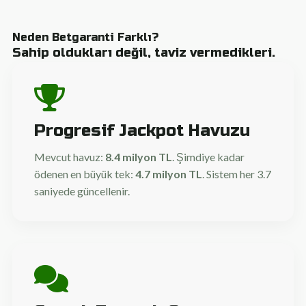
Neden Betgaranti Farklı?
Sahip oldukları değil, taviz vermedikleri.
Progresif Jackpot Havuzu
Mevcut havuz:
8.4 milyon TL
. Şimdiye kadar
ödenen en büyük tek:
4.7 milyon TL
. Sistem her 3.7
saniyede güncellenir.