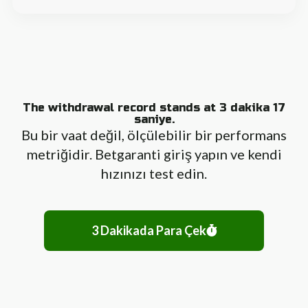
The withdrawal record stands at 3 dakika 17
saniye.
Bu bir vaat değil, ölçülebilir bir performans
metriğidir. Betgaranti giriş yapın ve kendi
hızınızı test edin.
3 Dakikada Para Çek