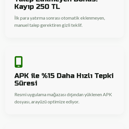
Kayıp 250 TL
İlk para yatırma sonrası otomatik eklenmeyen,
manuel talep gerektiren gizli teklif.
APK ile %15 Daha Hızlı Tepki
Süresi
Resmi uygulama mağazası dışından yüklenen APK
dosyası, arayüzü optimize ediyor.