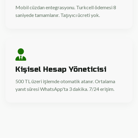
Mobil cüzdan entegrasyonu. Turkcell ödemesi 8
saniyede tamamlanır. Taşıyıcı ücreti yok.
Kişisel Hesap Yöneticisi
500 TL üzeri işlemde otomatik atanır. Ortalama
yanıt süresi WhatsApp'ta 3 dakika. 7/24 erişim.