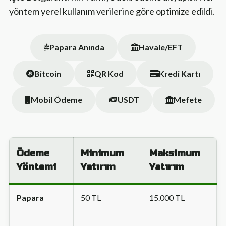
yöntem yerel kullanım verilerine göre optimize edildi.
Papara Anında
Havale/EFT
Bitcoin
QR Kod
Kredi Kartı
Mobil Ödeme
USDT
Mefete
Ödeme
Minimum
Maksimum
Yöntemi
Yatırım
Yatırım
Papara
50 TL
15.000 TL