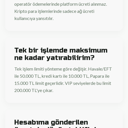
operatör ödemelerinde platform ücreti alınmaz.
Kripto para işlemlerinde sadece ağ ücreti
kullanıcıya yansıtılır.
Tek bir işlemde maksimum
ne kadar yatırabilirim?
Tek işlem limiti yönteme göre değişir. Havale/EFT
ile 50.000 TL, kredi kartı ile 10.000 TL, Papara ile
15.000 TL limit geçerlidir. VIP seviyelerde bu limit
200.000 TL'ye çıkar.
Hesabıma gönderilen