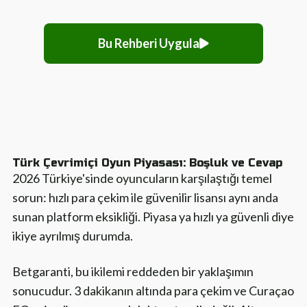
Bu Rehberi Uygula
Türk Çevrimiçi Oyun Piyasası: Boşluk ve Cevap
2026 Türkiye'sinde oyuncuların karşılaştığı temel
sorun: hızlı para çekim ile güvenilir lisansı aynı anda
sunan platform eksikliği. Piyasa ya hızlı ya güvenli diye
ikiye ayrılmış durumda.
Betgaranti, bu ikilemi reddeden bir yaklaşımın
sonucudur. 3 dakikanın altında para çekim ve Curaçao