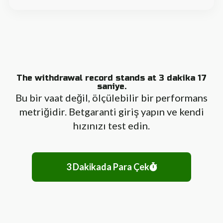
The withdrawal record stands at 3 dakika 17
saniye.
Bu bir vaat değil, ölçülebilir bir performans
metriğidir. Betgaranti giriş yapın ve kendi
hızınızı test edin.
3 Dakikada Para Çek