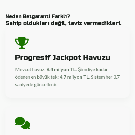
Neden Betgaranti Farklı?
Sahip oldukları değil, taviz vermedikleri.
Progresif Jackpot Havuzu
Mevcut havuz:
8.4 milyon TL
. Şimdiye kadar
ödenen en büyük tek:
4.7 milyon TL
. Sistem her 3.7
saniyede güncellenir.