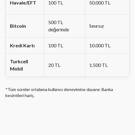
Havale/EFT
100 TL
50.000 TL
500 TL
Bitcoin
Sınırsız
değerinde
Kredi Kartı
100 TL
10.000 TL
Turkcell
20 TL
1.500 TL
Mobil
*Tüm süreler ortalama kullanıcı deneyimine dayanır. Banka
kesintileri hariç.