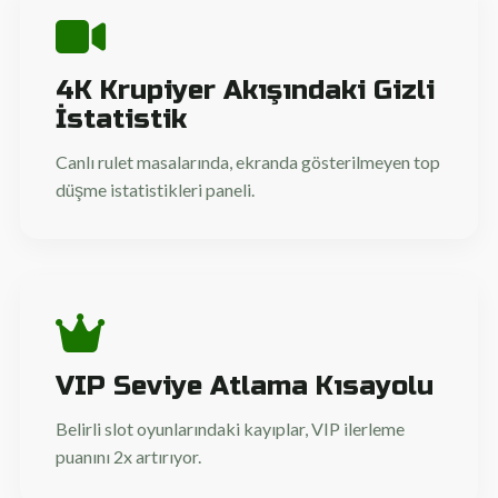
4K Krupiyer Akışındaki Gizli
İstatistik
Canlı rulet masalarında, ekranda gösterilmeyen top
düşme istatistikleri paneli.
VIP Seviye Atlama Kısayolu
Belirli slot oyunlarındaki kayıplar, VIP ilerleme
puanını 2x artırıyor.