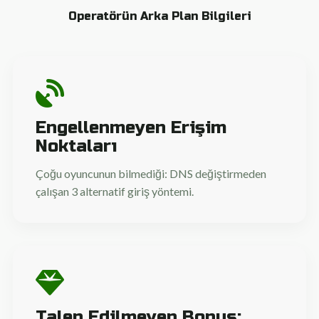
Operatörün Arka Plan Bilgileri
Engellenmeyen Erişim
Noktaları
Çoğu oyuncunun bilmediği: DNS değiştirmeden
çalışan 3 alternatif giriş yöntemi.
Talep Edilmeyen Bonus: