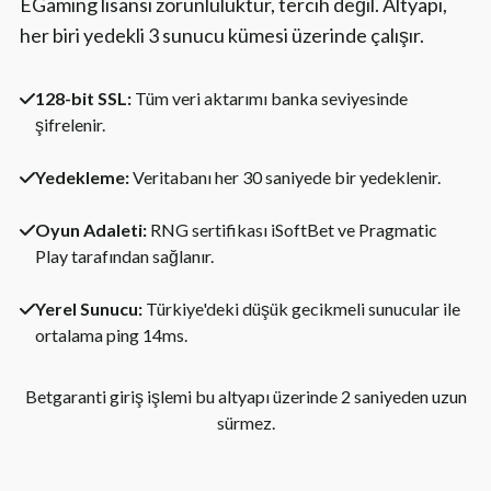
EGaming lisansı zorunluluktur, tercih değil. Altyapı,
her biri yedekli 3 sunucu kümesi üzerinde çalışır.
128-bit SSL:
Tüm veri aktarımı banka seviyesinde
şifrelenir.
Yedekleme:
Veritabanı her 30 saniyede bir yedeklenir.
Oyun Adaleti:
RNG sertifikası iSoftBet ve Pragmatic
Play tarafından sağlanır.
Yerel Sunucu:
Türkiye'deki düşük gecikmeli sunucular ile
ortalama ping 14ms.
Betgaranti giriş işlemi bu altyapı üzerinde 2 saniyeden uzun
sürmez.