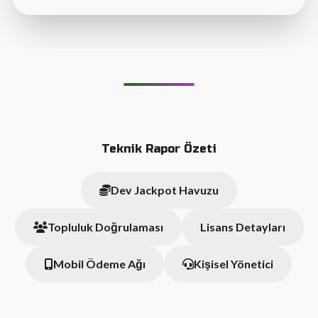
Teknik Rapor Özeti
Dev Jackpot Havuzu
Topluluk Doğrulaması
Lisans Detayları
Mobil Ödeme Ağı
Kişisel Yönetici