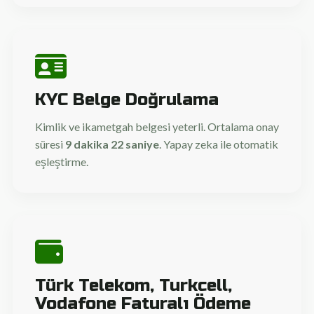
KYC Belge Doğrulama
Kimlik ve ikametgah belgesi yeterli. Ortalama onay
süresi
9 dakika 22 saniye
. Yapay zeka ile otomatik
eşleştirme.
Türk Telekom, Turkcell,
Vodafone Faturalı Ödeme