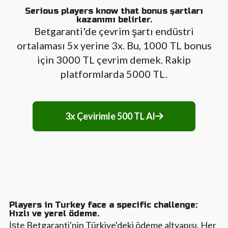
Serious players know that bonus şartları
kazanımı belirler.
Betgaranti'de çevrim şartı endüstri
ortalaması 5x yerine 3x. Bu, 1000 TL bonus
için 3000 TL çevrim demek. Rakip
platformlarda 5000 TL.
3x Çevirimle 500 TL Al
Players in Turkey face a specific challenge:
Hızlı ve yerel ödeme.
İşte Betgaranti'nin Türkiye'deki ödeme altyapısı. Her