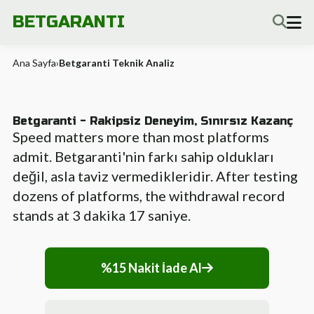
BETGARANTI
Ana Sayfa
›
Betgaranti Teknik Analiz
Betgaranti - Rakipsiz Deneyim, Sınırsız Kazanç
Speed matters more than most platforms
admit. Betgaranti'nin farkı sahip oldukları
değil, asla taviz vermedikleridir. After testing
dozens of platforms, the withdrawal record
stands at 3 dakika 17 saniye.
%15 Nakit İade Al