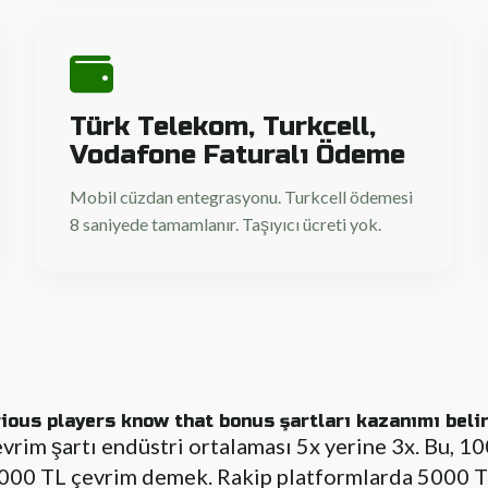
Türk Telekom, Turkcell,
Vodafone Faturalı Ödeme
Mobil cüzdan entegrasyonu. Turkcell ödemesi
8 saniyede tamamlanır. Taşıyıcı ücreti yok.
ious players know that bonus şartları kazanımı belir
vrim şartı endüstri ortalaması 5x yerine 3x. Bu, 1
000 TL çevrim demek. Rakip platformlarda 5000 T