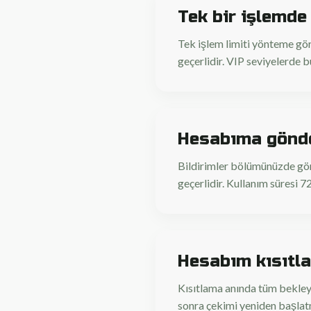
Tek bir işlemde
Tek işlem limiti yönteme gör
geçerlidir. VIP seviyelerde b
Hesabıma gönder
Bildirimler bölümünüzde görün
geçerlidir. Kullanım süresi 72
Hesabım kısıtla
Kısıtlama anında tüm bekleye
sonra çekimi yeniden başlat