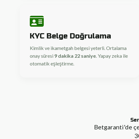
KYC Belge Doğrulama
Kimlik ve ikametgah belgesi yeterli. Ortalama
onay süresi
9 dakika 22 saniye
. Yapay zeka ile
otomatik eşleştirme.
Ser
Betgaranti'de çe
3