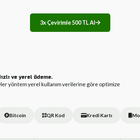
3x Çevirimle 500 TL Al
Hızlı ve yerel ödeme.
Her yöntem yerel kullanım verilerine göre optimize
Bitcoin
QR Kod
Kredi Kartı
Mo