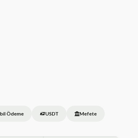
bil Ödeme
USDT
Mefete