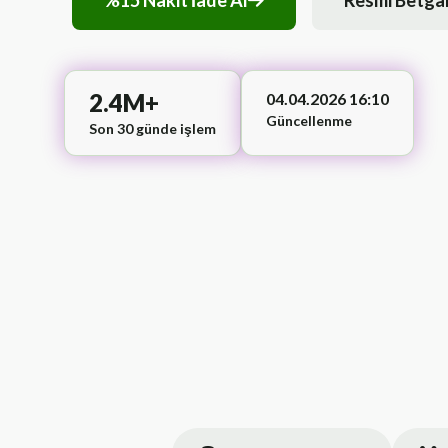
%15 Nakit İade Al
Resmi Betgar
2.4M+
04.04.2026 16:10
Güncellenme
Son 30 günde işlem