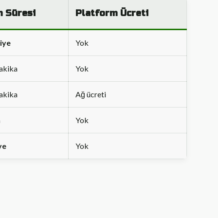
m Süresi
Platform Ücreti
iye
Yok
akika
Yok
akika
Ağ ücreti
a
Yok
ye
Yok