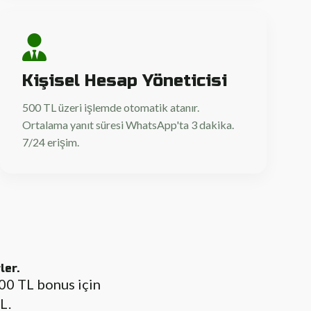
Kişisel Hesap Yöneticisi
500 TL üzeri işlemde otomatik atanır.
Ortalama yanıt süresi WhatsApp'ta 3 dakika.
7/24 erişim.
ler.
000 TL bonus için
L.