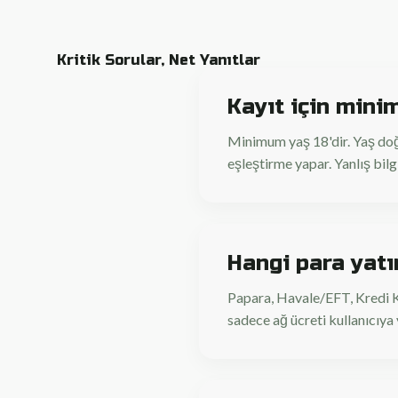
Kritik Sorular, Net Yanıtlar
Kayıt için mini
Minimum yaş 18'dir. Yaş doğr
eşleştirme yapar. Yanlış bilg
Hangi para yatı
Papara, Havale/EFT, Kredi K
sadece ağ ücreti kullanıcıya y