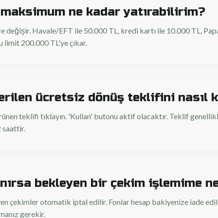
 maksimum ne kadar yatırabilirim?
e değişir. Havale/EFT ile 50.000 TL, kredi kartı ile 10.000 TL, Papa
u limit 200.000 TL'ye çıkar.
ilen ücretsiz dönüş teklifini nasıl 
en teklifi tıklayın. 'Kullan' butonu aktif olacaktır. Teklif genellikl
 saattir.
nırsa bekleyen bir çekim işlemime ne
n çekimler otomatik iptal edilir. Fonlar hesap bakiyenize iade edil
manız gerekir.