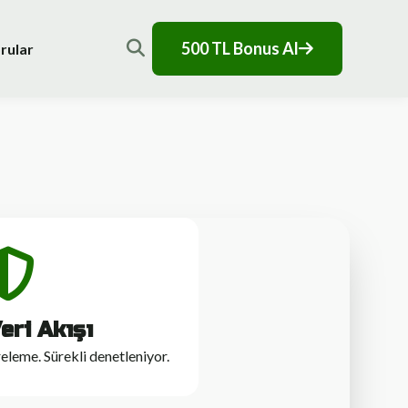
500 TL Bonus Al
orular
eri Akışı
eleme. Sürekli denetleniyor.