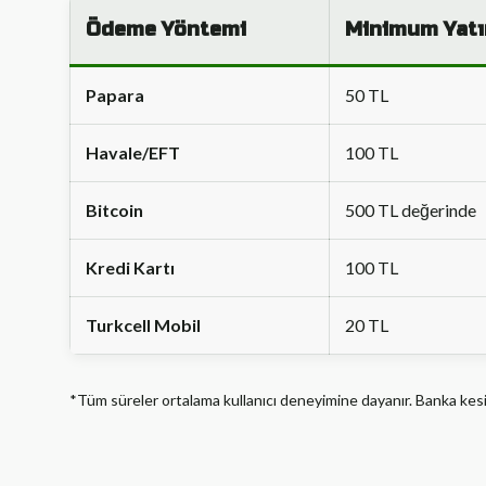
Ödeme Yöntemi
Minimum Yatı
Papara
50 TL
Havale/EFT
100 TL
Bitcoin
500 TL değerinde
Kredi Kartı
100 TL
Turkcell Mobil
20 TL
*Tüm süreler ortalama kullanıcı deneyimine dayanır. Banka kesin