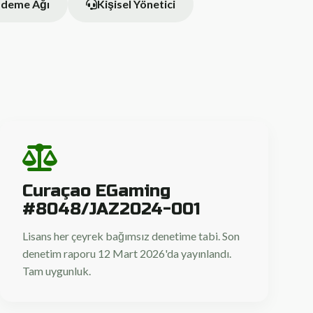
Ödeme Ağı
Kişisel Yönetici
Curaçao EGaming
#8048/JAZ2024-001
Lisans her çeyrek bağımsız denetime tabi. Son
denetim raporu 12 Mart 2026'da yayınlandı.
Tam uygunluk.