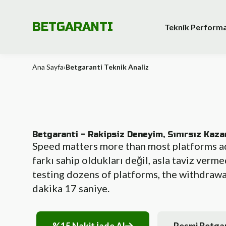
BETGARANTI
Teknik Perform
Ana Sayfa
›
Betgaranti Teknik Analiz
Betgaranti - Rakipsiz Deneyim, Sınırsız Kaza
Speed matters more than most platforms ad
farkı sahip oldukları değil, asla taviz verme
testing dozens of platforms, the withdrawa
dakika 17 saniye.