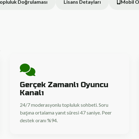
opluluk Doğrulaması
Lisans Detayları
Mobil 
.
Gerçek Zamanlı Oyuncu
Kanalı
24/7 moderasyonlu topluluk sohbeti. Soru
başına ortalama yanıt süresi 47 saniye. Peer
destek oranı %94.