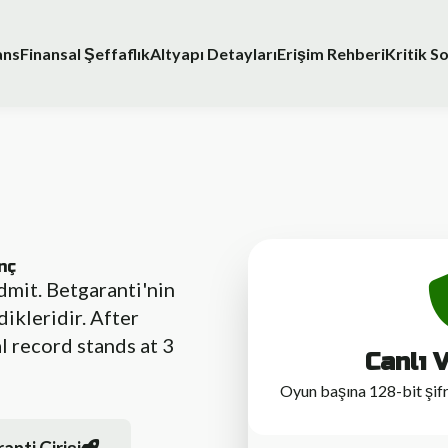
ans
Finansal Şeffaflık
Altyapı Detayları
Erişim Rehberi
Kritik S
nç
mit. Betgaranti'nin
dikleridir. After
l record stands at 3
Canlı V
Oyun başına 128-bit şifr