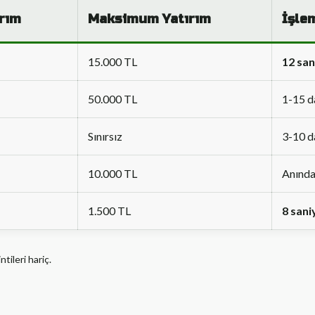
rım
Maksimum Yatırım
İşle
15.000 TL
12 san
50.000 TL
1-15 d
Sınırsız
3-10 d
10.000 TL
Anınd
1.500 TL
8 sani
tileri hariç.