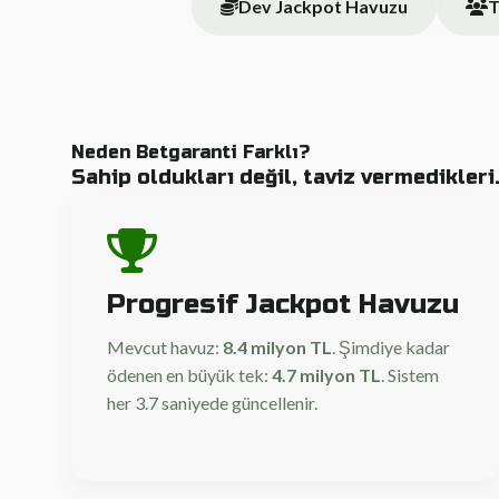
Dev Jackpot Havuzu
T
Neden Betgaranti Farklı?
Sahip oldukları değil, taviz vermedikleri
Progresif Jackpot Havuzu
Mevcut havuz:
8.4 milyon TL
. Şimdiye kadar
ödenen en büyük tek:
4.7 milyon TL
. Sistem
her 3.7 saniyede güncellenir.