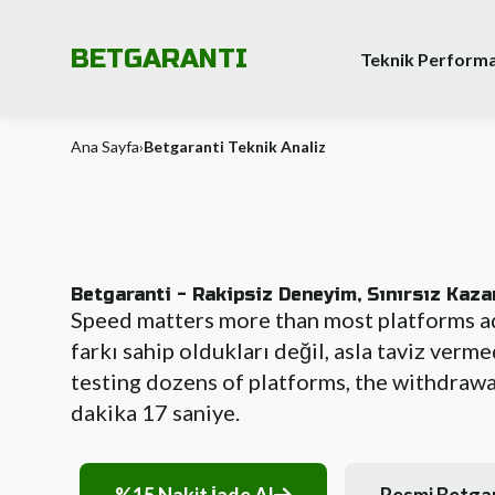
BETGARANTI
Teknik Perform
Ana Sayfa
›
Betgaranti Teknik Analiz
Betgaranti - Rakipsiz Deneyim, Sınırsız Kaza
Speed matters more than most platforms ad
farkı sahip oldukları değil, asla taviz verme
testing dozens of platforms, the withdrawa
dakika 17 saniye.