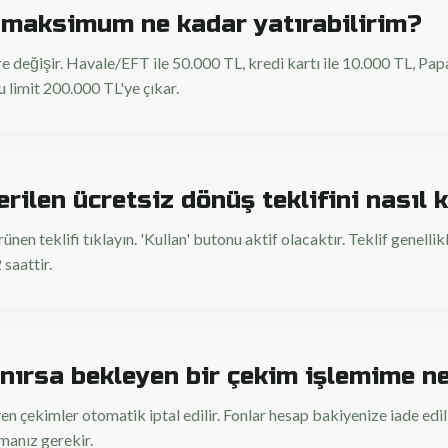
 maksimum ne kadar yatırabilirim?
e değişir. Havale/EFT ile 50.000 TL, kredi kartı ile 10.000 TL, Papa
u limit 200.000 TL'ye çıkar.
ilen ücretsiz dönüş teklifini nasıl 
en teklifi tıklayın. 'Kullan' butonu aktif olacaktır. Teklif genellikl
 saattir.
nırsa bekleyen bir çekim işlemime ne
n çekimler otomatik iptal edilir. Fonlar hesap bakiyenize iade edil
manız gerekir.