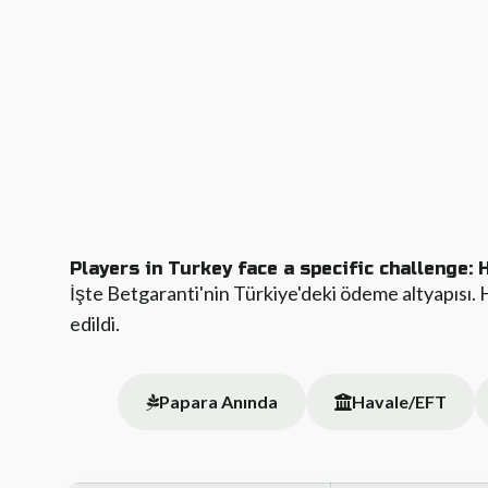
Players in Turkey face a specific challenge: 
İşte Betgaranti'nin Türkiye'deki ödeme altyapısı. 
edildi.
Papara Anında
Havale/EFT