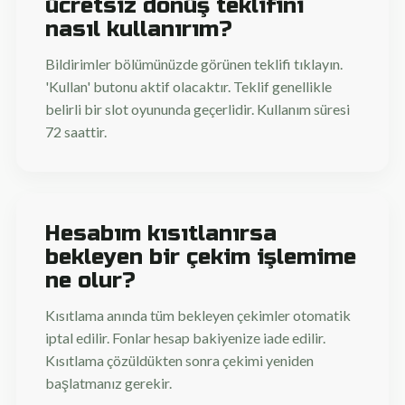
ücretsiz dönüş teklifini
nasıl kullanırım?
Bildirimler bölümünüzde görünen teklifi tıklayın.
'Kullan' butonu aktif olacaktır. Teklif genellikle
belirli bir slot oyununda geçerlidir. Kullanım süresi
72 saattir.
Hesabım kısıtlanırsa
bekleyen bir çekim işlemime
ne olur?
Kısıtlama anında tüm bekleyen çekimler otomatik
iptal edilir. Fonlar hesap bakiyenize iade edilir.
Kısıtlama çözüldükten sonra çekimi yeniden
başlatmanız gerekir.