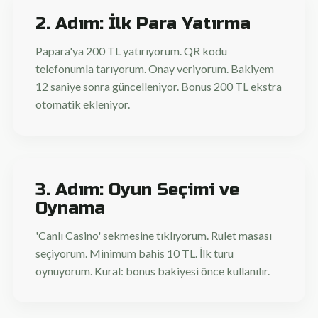
2. Adım: İlk Para Yatırma
Papara'ya 200 TL yatırıyorum. QR kodu
telefonumla tarıyorum. Onay veriyorum. Bakiyem
12 saniye sonra güncelleniyor. Bonus 200 TL ekstra
otomatik ekleniyor.
3. Adım: Oyun Seçimi ve
Oynama
'Canlı Casino' sekmesine tıklıyorum. Rulet masası
seçiyorum. Minimum bahis 10 TL. İlk turu
oynuyorum. Kural: bonus bakiyesi önce kullanılır.