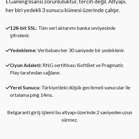
EGaming lisansı zorunluluktur, tercih değil. Altyapı,
her biri yedekli 3 sunucu kümesi üzerinde çalışır.
128-bit SSL:
Tüm veri aktarımı banka seviyesinde
şifrelenir.
Yedekleme:
Veritabanı her 30 saniyede bir yedeklenir.
Oyun Adaleti:
RNG sertifikası iSoftBet ve Pragmatic
Play tarafından sağlanır.
Yerel Sunucu:
Türkiye'deki düşük gecikmeli sunucular ile
ortalama ping 14ms.
Betgaranti giriş işlemi bu altyapı üzerinde 2 saniyeden uzun
sürmez.