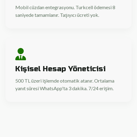
Mobil cüzdan entegrasyonu. Turkcell ödemesi 8
saniyede tamamlanır. Taşıyıcı ücreti yok.
Kişisel Hesap Yöneticisi
500 TL üzeri işlemde otomatik atanır. Ortalama
yanıt süresi WhatsApp'ta 3 dakika. 7/24 erişim.