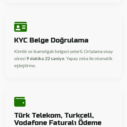
KYC Belge Doğrulama
Kimlik ve ikametgah belgesi yeterli. Ortalama onay
süresi
9 dakika 22 saniye
. Yapay zeka ile otomatik
eşleştirme.
Türk Telekom, Turkcell,
Vodafone Faturalı Ödeme