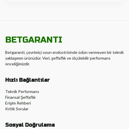
BETGARANTI
Betgaranti, çevrimiçi oyun endüstrisinde ödün vermeyen bir teknik
yaklaşımın ürünüdür. Veri, şeffaflık ve ölçülebilir performans
önceliğimizdir.
Hızlı Bağlantılar
Teknik Performans
Finansal Şeffaflık
Erişim Rehberi
Kritik Sorular
Sosyal Doğrulama