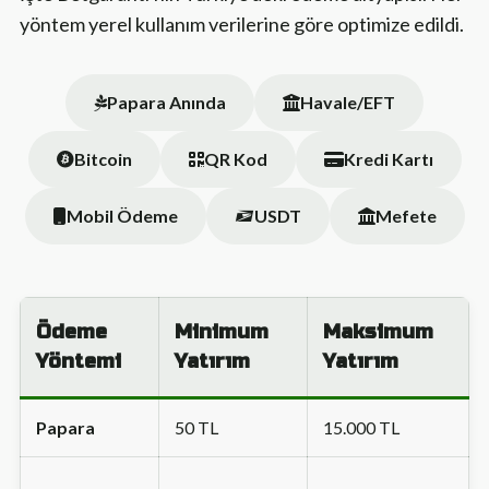
yöntem yerel kullanım verilerine göre optimize edildi.
Papara Anında
Havale/EFT
Bitcoin
QR Kod
Kredi Kartı
Mobil Ödeme
USDT
Mefete
Ödeme
Minimum
Maksimum
Yöntemi
Yatırım
Yatırım
Papara
50 TL
15.000 TL