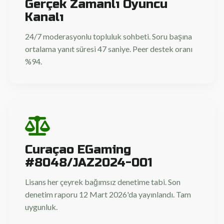
Gerçek Zamanlı Oyuncu
Kanalı
24/7 moderasyonlu topluluk sohbeti. Soru başına
ortalama yanıt süresi 47 saniye. Peer destek oranı
%94.
Curaçao EGaming
#8048/JAZ2024-001
Lisans her çeyrek bağımsız denetime tabi. Son
denetim raporu 12 Mart 2026'da yayınlandı. Tam
uygunluk.