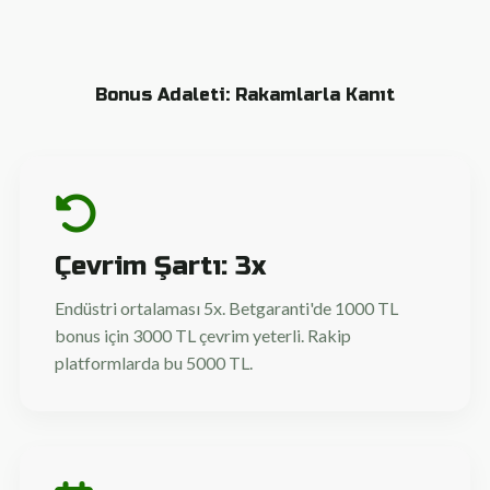
Bonus Adaleti: Rakamlarla Kanıt
Çevrim Şartı: 3x
Endüstri ortalaması 5x. Betgaranti'de 1000 TL
bonus için 3000 TL çevrim yeterli. Rakip
platformlarda bu 5000 TL.