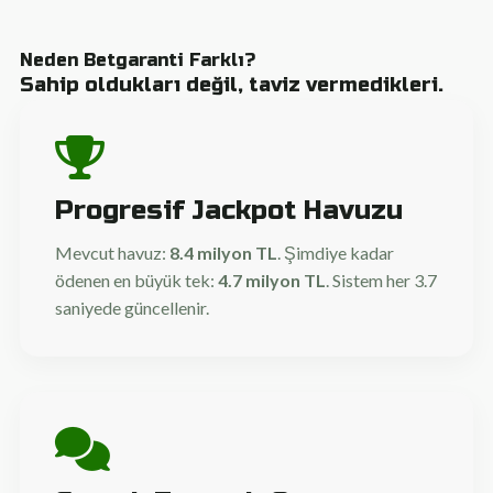
Neden Betgaranti Farklı?
Sahip oldukları değil, taviz vermedikleri.
Progresif Jackpot Havuzu
Mevcut havuz:
8.4 milyon TL
. Şimdiye kadar
ödenen en büyük tek:
4.7 milyon TL
. Sistem her 3.7
saniyede güncellenir.