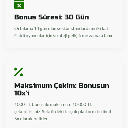
Bonus Süresi: 30 Gün
Ortalama 14 gün olan sektör standardının iki katı.
Ciddi oyuncular için strateji geliştirme zamanı tanır.
Maksimum Çekim: Bonusun
10x'i
1000 TL bonus ile maksimum 10.000 TL
çekebilirsiniz. Sektördeki birçok platform bu limiti
5x olarak belirler.