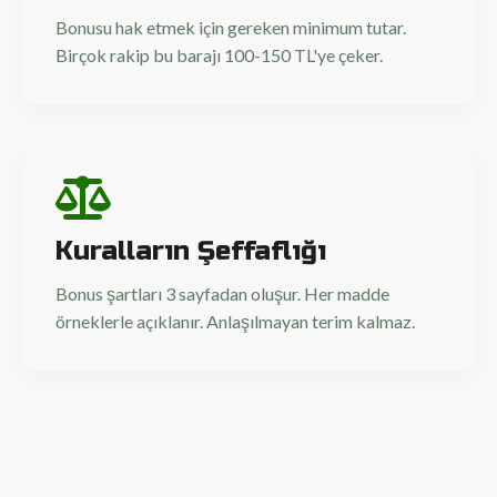
Bonusu hak etmek için gereken minimum tutar.
Birçok rakip bu barajı 100-150 TL'ye çeker.
Kuralların Şeffaflığı
Bonus şartları 3 sayfadan oluşur. Her madde
örneklerle açıklanır. Anlaşılmayan terim kalmaz.