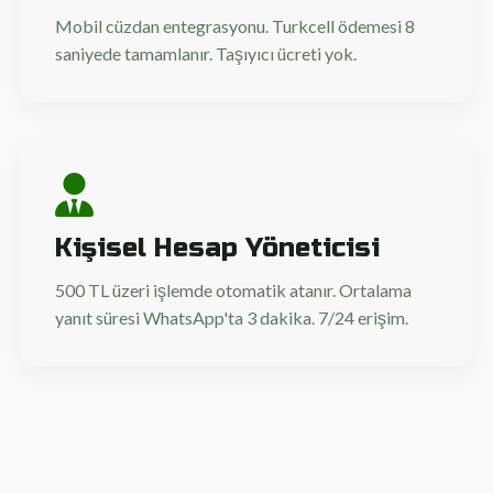
Mobil cüzdan entegrasyonu. Turkcell ödemesi 8
saniyede tamamlanır. Taşıyıcı ücreti yok.
Kişisel Hesap Yöneticisi
500 TL üzeri işlemde otomatik atanır. Ortalama
yanıt süresi WhatsApp'ta 3 dakika. 7/24 erişim.