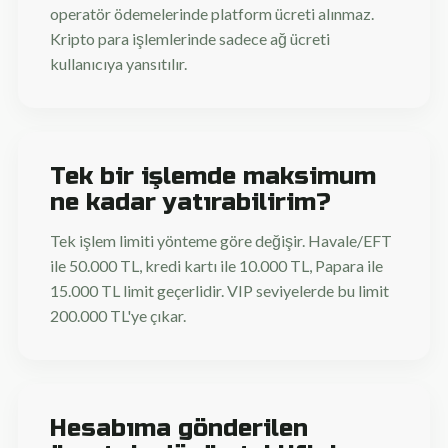
operatör ödemelerinde platform ücreti alınmaz.
Kripto para işlemlerinde sadece ağ ücreti
kullanıcıya yansıtılır.
Tek bir işlemde maksimum
ne kadar yatırabilirim?
Tek işlem limiti yönteme göre değişir. Havale/EFT
ile 50.000 TL, kredi kartı ile 10.000 TL, Papara ile
15.000 TL limit geçerlidir. VIP seviyelerde bu limit
200.000 TL'ye çıkar.
Hesabıma gönderilen