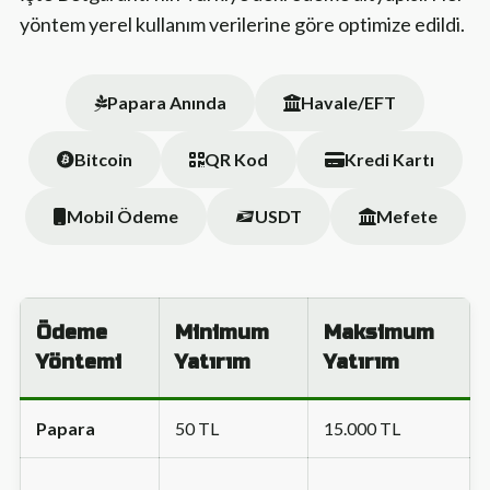
yöntem yerel kullanım verilerine göre optimize edildi.
Papara Anında
Havale/EFT
Bitcoin
QR Kod
Kredi Kartı
Mobil Ödeme
USDT
Mefete
Ödeme
Minimum
Maksimum
Yöntemi
Yatırım
Yatırım
Papara
50 TL
15.000 TL