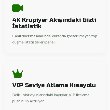
4K Krupiyer Akışındaki Gizli
İstatistik
Canlı rulet masalarında, ekranda gösterilmeyen top
düşme istatistikleri paneli.
VIP Seviye Atlama Kısayolu
Belirli slot oyunlarındaki kayıplar, VIP ilerleme
puanını 2x artırıyor.