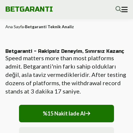
BETGARANTI
Ana Sayfa
›
Betgaranti Teknik Analiz
Betgaranti - Rakipsiz Deneyim, Sınırsız Kazanç
Speed matters more than most platforms
admit. Betgaranti'nin farkı sahip oldukları
değil, asla taviz vermedikleridir. After testing
dozens of platforms, the withdrawal record
stands at 3 dakika 17 saniye.
%15 Nakit İade Al