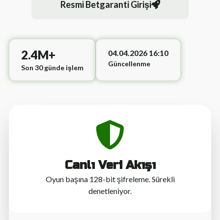
Resmi Betgaranti Girişi
2.4M+
04.04.2026 16:10
Güncellenme
Son 30 günde işlem
Canlı Veri Akışı
Oyun başına 128-bit şifreleme. Sürekli
denetleniyor.