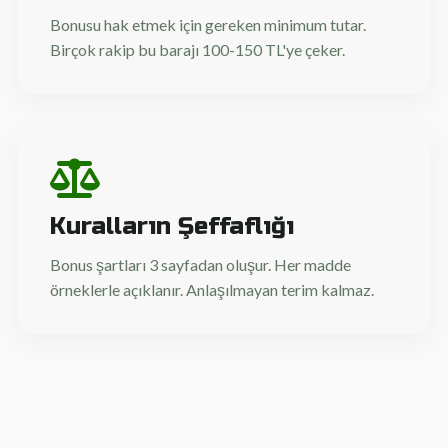
Bonusu hak etmek için gereken minimum tutar.
Birçok rakip bu barajı 100-150 TL'ye çeker.
Kuralların Şeffaflığı
Bonus şartları 3 sayfadan oluşur. Her madde
örneklerle açıklanır. Anlaşılmayan terim kalmaz.