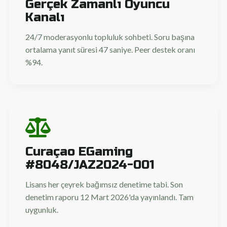
Gerçek Zamanlı Oyuncu
Kanalı
24/7 moderasyonlu topluluk sohbeti. Soru başına
ortalama yanıt süresi 47 saniye. Peer destek oranı
%94.
Curaçao EGaming
#8048/JAZ2024-001
Lisans her çeyrek bağımsız denetime tabi. Son
denetim raporu 12 Mart 2026'da yayınlandı. Tam
uygunluk.