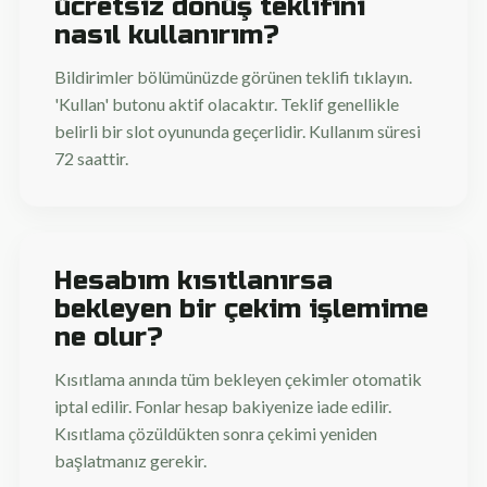
ücretsiz dönüş teklifini
nasıl kullanırım?
Bildirimler bölümünüzde görünen teklifi tıklayın.
'Kullan' butonu aktif olacaktır. Teklif genellikle
belirli bir slot oyununda geçerlidir. Kullanım süresi
72 saattir.
Hesabım kısıtlanırsa
bekleyen bir çekim işlemime
ne olur?
Kısıtlama anında tüm bekleyen çekimler otomatik
iptal edilir. Fonlar hesap bakiyenize iade edilir.
Kısıtlama çözüldükten sonra çekimi yeniden
başlatmanız gerekir.