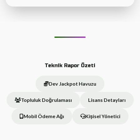
Teknik Rapor Özeti
Dev Jackpot Havuzu
Topluluk Doğrulaması
Lisans Detayları
Mobil Ödeme Ağı
Kişisel Yönetici