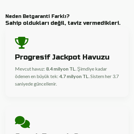
Neden Betgaranti Farklı?
Sahip oldukları değil, taviz vermedikleri.
Progresif Jackpot Havuzu
Mevcut havuz:
8.4 milyon TL
. Şimdiye kadar
ödenen en büyük tek:
4.7 milyon TL
. Sistem her 3.7
saniyede güncellenir.