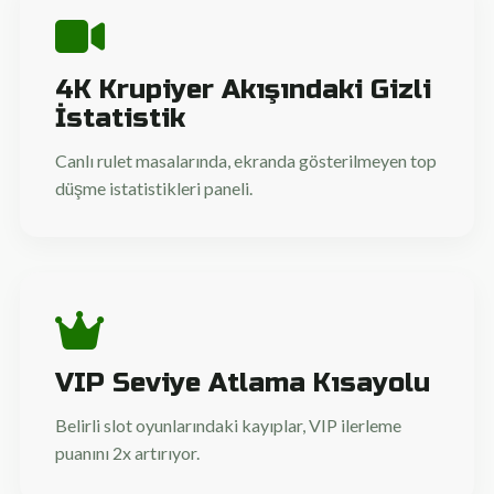
4K Krupiyer Akışındaki Gizli
İstatistik
Canlı rulet masalarında, ekranda gösterilmeyen top
düşme istatistikleri paneli.
VIP Seviye Atlama Kısayolu
Belirli slot oyunlarındaki kayıplar, VIP ilerleme
puanını 2x artırıyor.