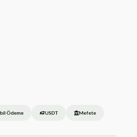
bil Ödeme
USDT
Mefete