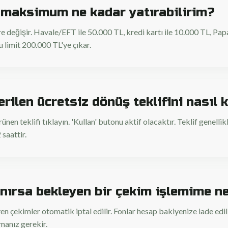
 maksimum ne kadar yatırabilirim?
e değişir. Havale/EFT ile 50.000 TL, kredi kartı ile 10.000 TL, Papa
u limit 200.000 TL'ye çıkar.
ilen ücretsiz dönüş teklifini nasıl 
en teklifi tıklayın. 'Kullan' butonu aktif olacaktır. Teklif genellikl
 saattir.
nırsa bekleyen bir çekim işlemime ne
n çekimler otomatik iptal edilir. Fonlar hesap bakiyenize iade edil
manız gerekir.