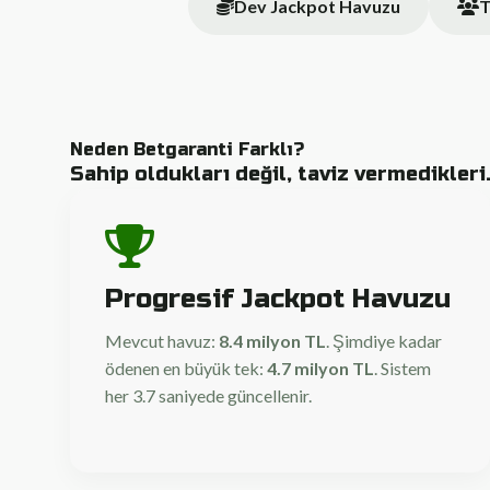
Dev Jackpot Havuzu
T
Neden Betgaranti Farklı?
Sahip oldukları değil, taviz vermedikleri
Progresif Jackpot Havuzu
Mevcut havuz:
8.4 milyon TL
. Şimdiye kadar
ödenen en büyük tek:
4.7 milyon TL
. Sistem
her 3.7 saniyede güncellenir.