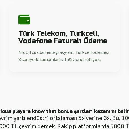
Türk Telekom, Turkcell,
Vodafone Faturalı Ödeme
Mobil cüzdan entegrasyonu. Turkcell ödemesi
8 saniyede tamamlanır. Taşıyıcı ücreti yok.
ious players know that bonus şartları kazanımı belir
vrim şartı endüstri ortalaması 5x yerine 3x. Bu, 1
000 TL çevrim demek. Rakip platformlarda 5000 T