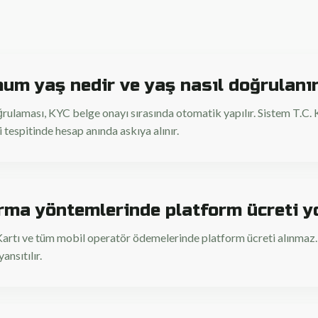
mum yaş nedir ve yaş nasıl doğrulanı
ulaması, KYC belge onayı sırasında otomatik yapılır. Sistem T.C. 
i tespitinde hesap anında askıya alınır.
rma yöntemlerinde platform ücreti y
artı ve tüm mobil operatör ödemelerinde platform ücreti alınmaz.
ansıtılır.