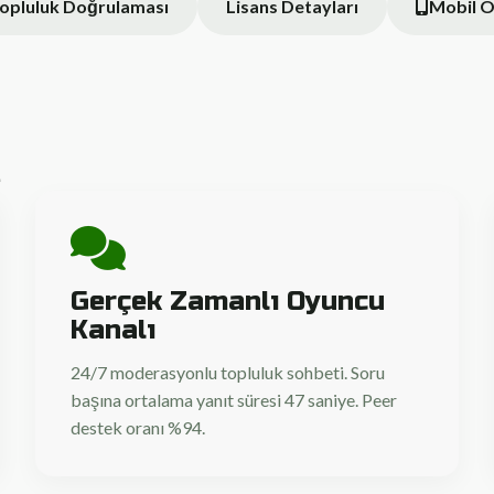
opluluk Doğrulaması
Lisans Detayları
Mobil 
.
Gerçek Zamanlı Oyuncu
Kanalı
24/7 moderasyonlu topluluk sohbeti. Soru
başına ortalama yanıt süresi 47 saniye. Peer
destek oranı %94.