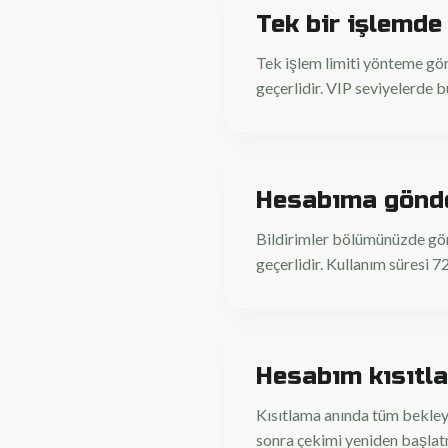
Tek bir işlemde
Tek işlem limiti yönteme gör
geçerlidir. VIP seviyelerde b
Hesabıma gönder
Bildirimler bölümünüzde görün
geçerlidir. Kullanım süresi 72
Hesabım kısıtla
Kısıtlama anında tüm bekleye
sonra çekimi yeniden başlat