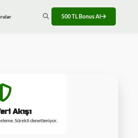
500 TL Bonus Al
orular
eri Akışı
eleme. Sürekli denetleniyor.