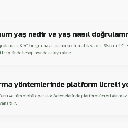
mum yaş nedir ve yaş nasıl doğrulanı
ulaması, KYC belge onayı sırasında otomatik yapılır. Sistem T.C. 
i tespitinde hesap anında askıya alınır.
rma yöntemlerinde platform ücreti y
artı ve tüm mobil operatör ödemelerinde platform ücreti alınmaz.
ansıtılır.