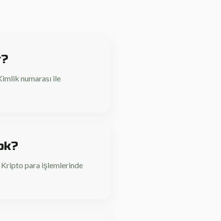
r?
Kimlik numarası ile
ok?
 Kripto para işlemlerinde