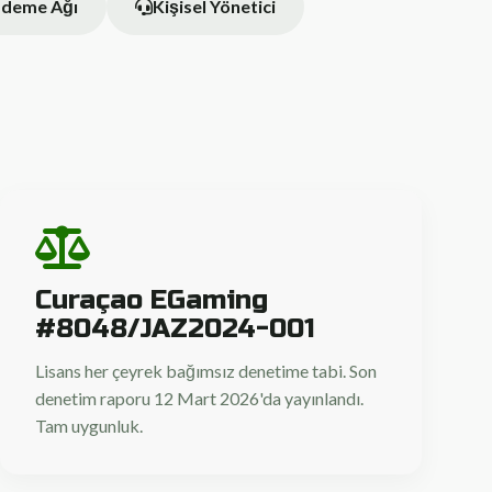
Ödeme Ağı
Kişisel Yönetici
Curaçao EGaming
#8048/JAZ2024-001
Lisans her çeyrek bağımsız denetime tabi. Son
denetim raporu 12 Mart 2026'da yayınlandı.
Tam uygunluk.