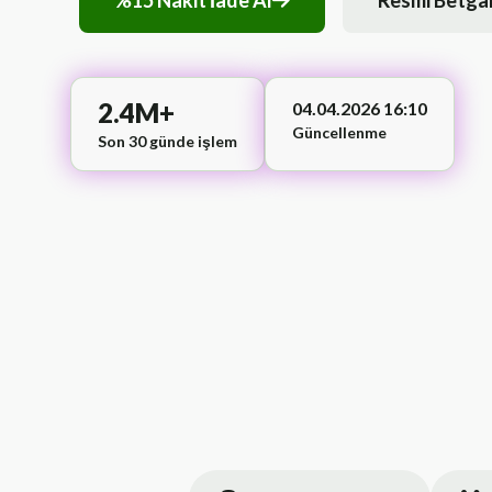
%15 Nakit İade Al
Resmi Betgar
2.4M+
04.04.2026 16:10
Güncellenme
Son 30 günde işlem