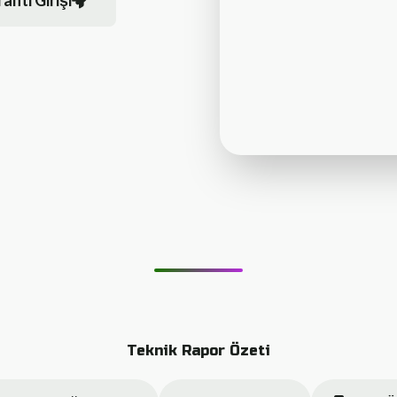
anti Girişi
Teknik Rapor Özeti