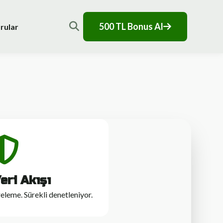
500 TL Bonus Al
orular
eri Akışı
eleme. Sürekli denetleniyor.