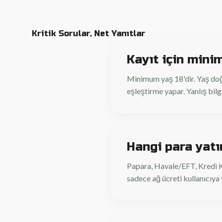
Kritik Sorular, Net Yanıtlar
Kayıt için mini
Minimum yaş 18'dir. Yaş doğr
eşleştirme yapar. Yanlış bilg
Hangi para yatı
Papara, Havale/EFT, Kredi K
sadece ağ ücreti kullanıcıya y