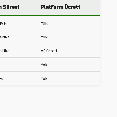
m Süresi
Platform Ücreti
iye
Yok
akika
Yok
akika
Ağ ücreti
a
Yok
ye
Yok