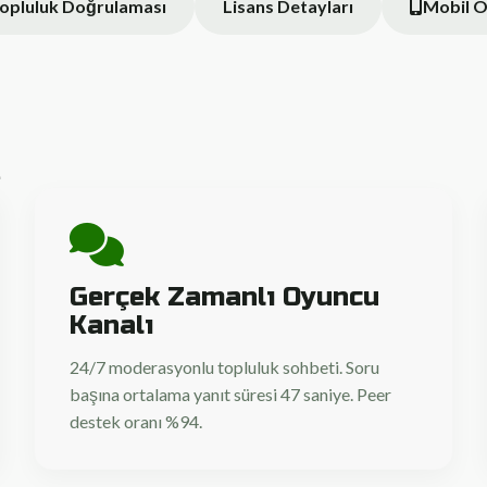
opluluk Doğrulaması
Lisans Detayları
Mobil 
.
Gerçek Zamanlı Oyuncu
Kanalı
24/7 moderasyonlu topluluk sohbeti. Soru
başına ortalama yanıt süresi 47 saniye. Peer
destek oranı %94.