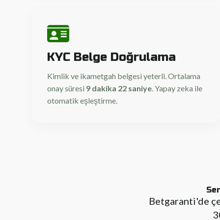
KYC Belge Doğrulama
Kimlik ve ikametgah belgesi yeterli. Ortalama
onay süresi
9 dakika 22 saniye
. Yapay zeka ile
otomatik eşleştirme.
Ser
Betgaranti'de çe
3