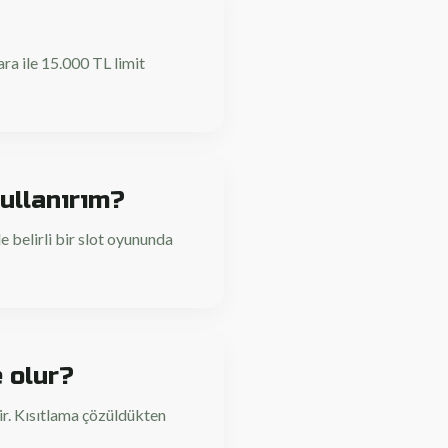
ra ile 15.000 TL limit
kullanırım?
e belirli bir slot oyununda
 olur?
ir. Kısıtlama çözüldükten