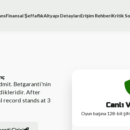
ans
Finansal Şeffaflık
Altyapı Detayları
Erişim Rehberi
Kritik S
nç
mit. Betgaranti'nin
dikleridir. After
l record stands at 3
Canlı V
Oyun başına 128-bit şifr