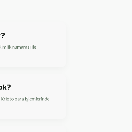
r?
Kimlik numarası ile
ok?
 Kripto para işlemlerinde