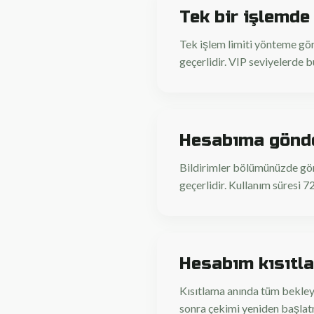
Tek bir işlemde
Tek işlem limiti yönteme gör
geçerlidir. VIP seviyelerde b
Hesabıma gönder
Bildirimler bölümünüzde görün
geçerlidir. Kullanım süresi 72
Hesabım kısıtla
Kısıtlama anında tüm bekleye
sonra çekimi yeniden başlat