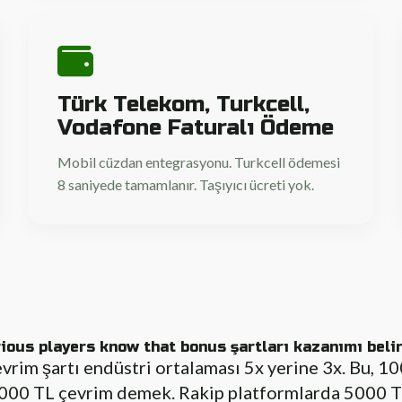
Türk Telekom, Turkcell,
Vodafone Faturalı Ödeme
Mobil cüzdan entegrasyonu. Turkcell ödemesi
8 saniyede tamamlanır. Taşıyıcı ücreti yok.
ious players know that bonus şartları kazanımı belir
vrim şartı endüstri ortalaması 5x yerine 3x. Bu, 1
000 TL çevrim demek. Rakip platformlarda 5000 T