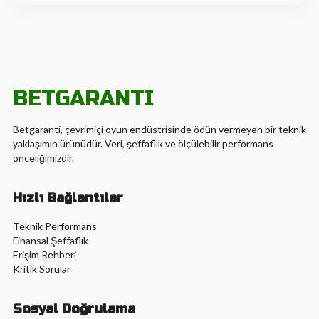
BETGARANTI
Betgaranti, çevrimiçi oyun endüstrisinde ödün vermeyen bir teknik
yaklaşımın ürünüdür. Veri, şeffaflık ve ölçülebilir performans
önceliğimizdir.
Hızlı Bağlantılar
Teknik Performans
Finansal Şeffaflık
Erişim Rehberi
Kritik Sorular
Sosyal Doğrulama