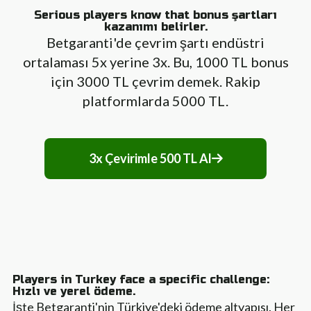
Serious players know that bonus şartları
kazanımı belirler.
Betgaranti'de çevrim şartı endüstri
ortalaması 5x yerine 3x. Bu, 1000 TL bonus
için 3000 TL çevrim demek. Rakip
platformlarda 5000 TL.
3x Çevirimle 500 TL Al
Players in Turkey face a specific challenge:
Hızlı ve yerel ödeme.
İşte Betgaranti'nin Türkiye'deki ödeme altyapısı. Her