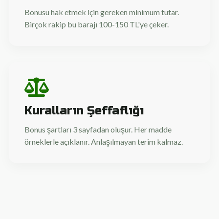
Bonusu hak etmek için gereken minimum tutar.
Birçok rakip bu barajı 100-150 TL'ye çeker.
Kuralların Şeffaflığı
Bonus şartları 3 sayfadan oluşur. Her madde
örneklerle açıklanır. Anlaşılmayan terim kalmaz.