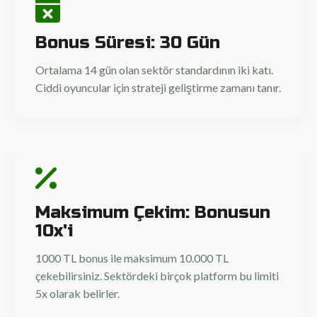
Bonus Süresi: 30 Gün
Ortalama 14 gün olan sektör standardının iki katı.
Ciddi oyuncular için strateji geliştirme zamanı tanır.
Maksimum Çekim: Bonusun
10x'i
1000 TL bonus ile maksimum 10.000 TL
çekebilirsiniz. Sektördeki birçok platform bu limiti
5x olarak belirler.