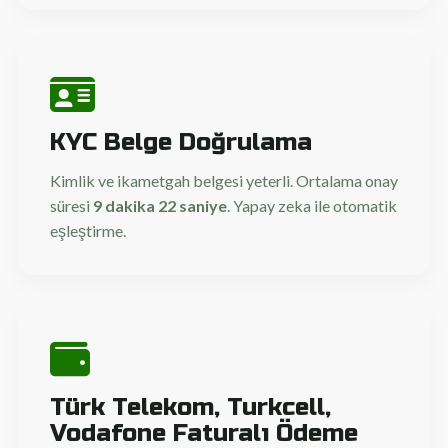
KYC Belge Doğrulama
Kimlik ve ikametgah belgesi yeterli. Ortalama onay
süresi
9 dakika 22 saniye
. Yapay zeka ile otomatik
eşleştirme.
Türk Telekom, Turkcell,
Vodafone Faturalı Ödeme