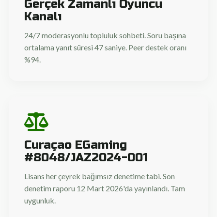
Gerçek Zamanlı Oyuncu
Kanalı
24/7 moderasyonlu topluluk sohbeti. Soru başına
ortalama yanıt süresi 47 saniye. Peer destek oranı
%94.
Curaçao EGaming
#8048/JAZ2024-001
Lisans her çeyrek bağımsız denetime tabi. Son
denetim raporu 12 Mart 2026'da yayınlandı. Tam
uygunluk.