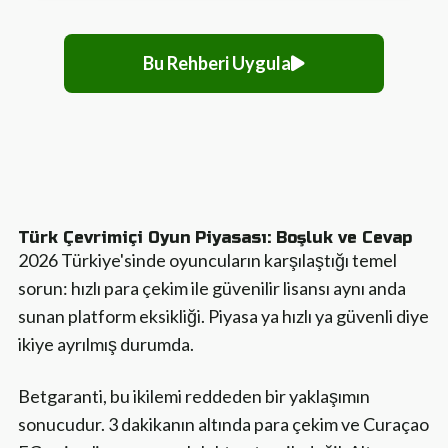
Bu Rehberi Uygula
Türk Çevrimiçi Oyun Piyasası: Boşluk ve Cevap
2026 Türkiye'sinde oyuncuların karşılaştığı temel
sorun: hızlı para çekim ile güvenilir lisansı aynı anda
sunan platform eksikliği. Piyasa ya hızlı ya güvenli diye
ikiye ayrılmış durumda.
Betgaranti, bu ikilemi reddeden bir yaklaşımın
sonucudur. 3 dakikanın altında para çekim ve Curaçao