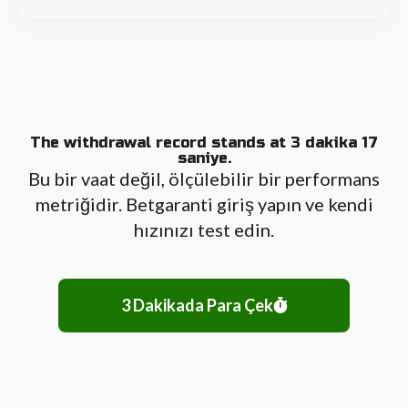
The withdrawal record stands at 3 dakika 17
saniye.
Bu bir vaat değil, ölçülebilir bir performans
metriğidir. Betgaranti giriş yapın ve kendi
hızınızı test edin.
3 Dakikada Para Çek