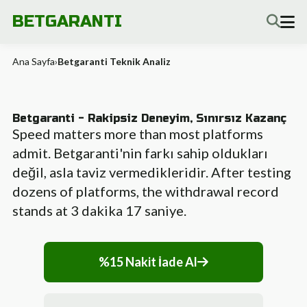
BETGARANTI
Ana Sayfa
›
Betgaranti Teknik Analiz
Betgaranti - Rakipsiz Deneyim, Sınırsız Kazanç
Speed matters more than most platforms
admit. Betgaranti'nin farkı sahip oldukları
değil, asla taviz vermedikleridir. After testing
dozens of platforms, the withdrawal record
stands at 3 dakika 17 saniye.
%15 Nakit İade Al