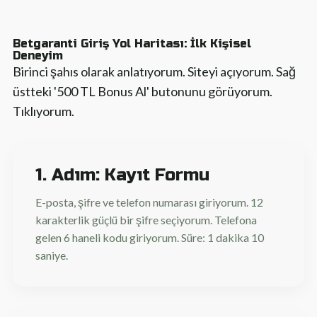
Betgaranti Giriş Yol Haritası: İlk Kişisel
Deneyim
Birinci şahıs olarak anlatıyorum. Siteyi açıyorum. Sağ
üstteki '500 TL Bonus Al' butonunu görüyorum.
Tıklıyorum.
1. Adım: Kayıt Formu
E-posta, şifre ve telefon numarası giriyorum. 12
karakterlik güçlü bir şifre seçiyorum. Telefona
gelen 6 haneli kodu giriyorum. Süre: 1 dakika 10
saniye.