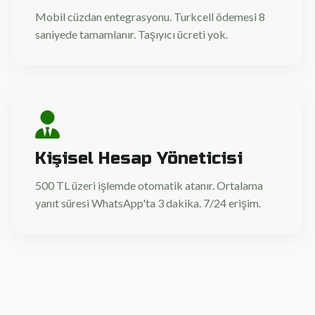
Mobil cüzdan entegrasyonu. Turkcell ödemesi 8
saniyede tamamlanır. Taşıyıcı ücreti yok.
Kişisel Hesap Yöneticisi
500 TL üzeri işlemde otomatik atanır. Ortalama
yanıt süresi WhatsApp'ta 3 dakika. 7/24 erişim.