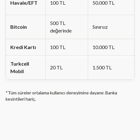
Havale/EFT
100 TL
50.000 TL
500 TL
Bitcoin
Sınırsız
değerinde
Kredi Kartı
100 TL
10.000 TL
Turkcell
20 TL
1.500 TL
Mobil
*Tüm süreler ortalama kullanıcı deneyimine dayanır. Banka
kesintileri hariç.