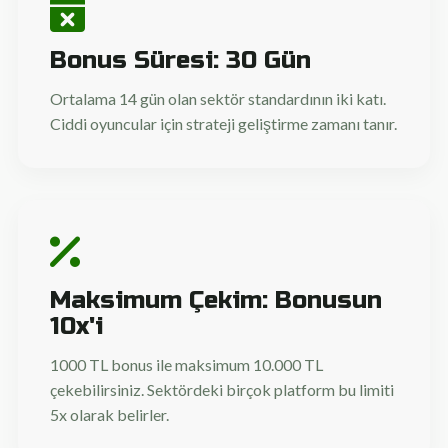
Bonus Süresi: 30 Gün
Ortalama 14 gün olan sektör standardının iki katı.
Ciddi oyuncular için strateji geliştirme zamanı tanır.
Maksimum Çekim: Bonusun
10x'i
1000 TL bonus ile maksimum 10.000 TL
çekebilirsiniz. Sektördeki birçok platform bu limiti
5x olarak belirler.