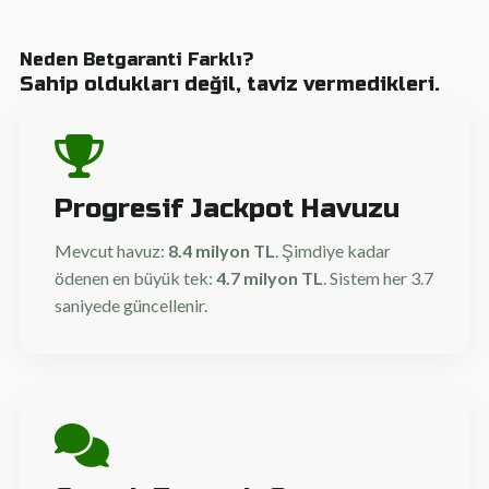
Neden Betgaranti Farklı?
Sahip oldukları değil, taviz vermedikleri.
Progresif Jackpot Havuzu
Mevcut havuz:
8.4 milyon TL
. Şimdiye kadar
ödenen en büyük tek:
4.7 milyon TL
. Sistem her 3.7
saniyede güncellenir.