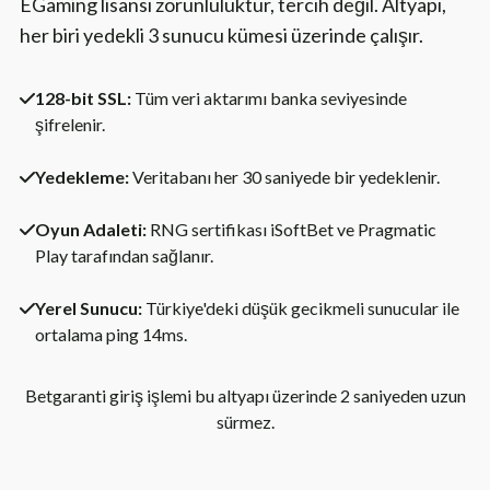
EGaming lisansı zorunluluktur, tercih değil. Altyapı,
her biri yedekli 3 sunucu kümesi üzerinde çalışır.
128-bit SSL:
Tüm veri aktarımı banka seviyesinde
şifrelenir.
Yedekleme:
Veritabanı her 30 saniyede bir yedeklenir.
Oyun Adaleti:
RNG sertifikası iSoftBet ve Pragmatic
Play tarafından sağlanır.
Yerel Sunucu:
Türkiye'deki düşük gecikmeli sunucular ile
ortalama ping 14ms.
Betgaranti giriş işlemi bu altyapı üzerinde 2 saniyeden uzun
sürmez.