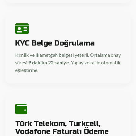
KYC Belge Doğrulama
Kimlik ve ikametgah belgesi yeterli. Ortalama onay
süresi
9 dakika 22 saniye
. Yapay zeka ile otomatik
eşleştirme.
Türk Telekom, Turkcell,
Vodafone Faturalı Ödeme