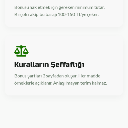
Bonusu hak etmek için gereken minimum tutar.
Birçok rakip bu barajı 100-150 TL'ye çeker.
Kuralların Şeffaflığı
Bonus şartları 3 sayfadan oluşur. Her madde
örneklerle açıklanır. Anlaşılmayan terim kalmaz.