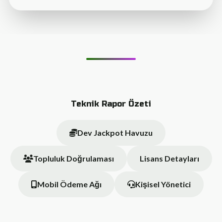
Teknik Rapor Özeti
Dev Jackpot Havuzu
Topluluk Doğrulaması
Lisans Detayları
Mobil Ödeme Ağı
Kişisel Yönetici