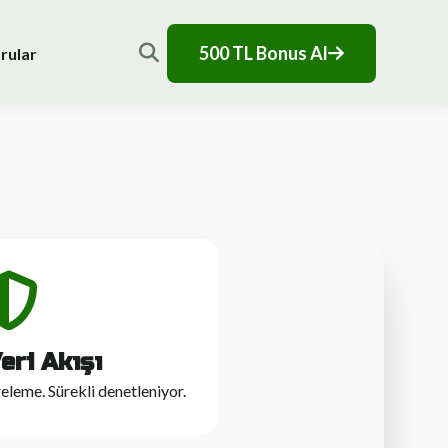
500 TL Bonus Al
orular
eri Akışı
eleme. Sürekli denetleniyor.