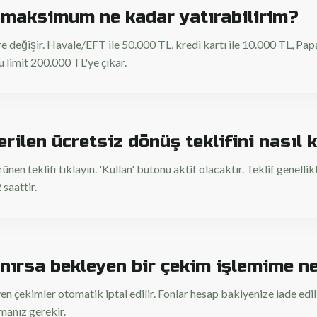
 maksimum ne kadar yatırabilirim?
e değişir. Havale/EFT ile 50.000 TL, kredi kartı ile 10.000 TL, Papa
u limit 200.000 TL'ye çıkar.
ilen ücretsiz dönüş teklifini nasıl 
en teklifi tıklayın. 'Kullan' butonu aktif olacaktır. Teklif genellikl
 saattir.
nırsa bekleyen bir çekim işlemime ne
n çekimler otomatik iptal edilir. Fonlar hesap bakiyenize iade edil
manız gerekir.