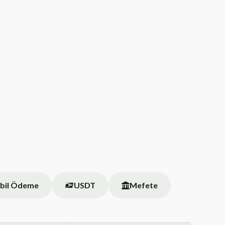
bil Ödeme
USDT
Mefete