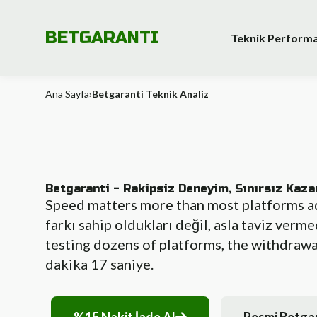
BETGARANTI
Teknik Perform
Ana Sayfa
›
Betgaranti Teknik Analiz
Betgaranti - Rakipsiz Deneyim, Sınırsız Kaza
Speed matters more than most platforms ad
farkı sahip oldukları değil, asla taviz verme
testing dozens of platforms, the withdrawa
dakika 17 saniye.