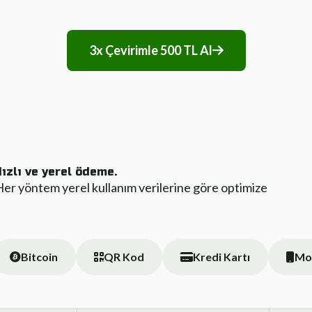
3x Çevirimle 500 TL Al
Hızlı ve yerel ödeme.
Her yöntem yerel kullanım verilerine göre optimize
Bitcoin
QR Kod
Kredi Kartı
Mo