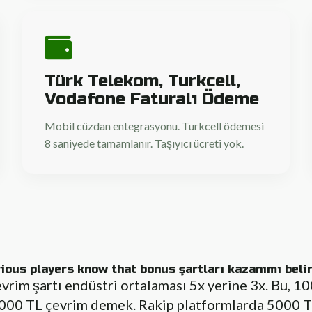
Türk Telekom, Turkcell,
Vodafone Faturalı Ödeme
Mobil cüzdan entegrasyonu. Turkcell ödemesi
8 saniyede tamamlanır. Taşıyıcı ücreti yok.
ious players know that bonus şartları kazanımı belir
vrim şartı endüstri ortalaması 5x yerine 3x. Bu, 1
000 TL çevrim demek. Rakip platformlarda 5000 T