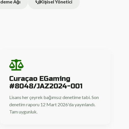
Ödeme Ağı
Kişisel Yönetici
Curaçao EGaming
#8048/JAZ2024-001
Lisans her çeyrek bağımsız denetime tabi. Son
denetim raporu 12 Mart 2026'da yayınlandı.
Tam uygunluk.