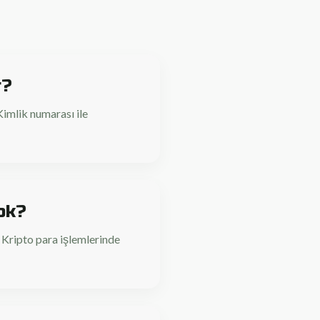
r?
Kimlik numarası ile
ok?
 Kripto para işlemlerinde