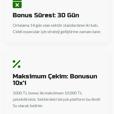
Bonus Süresi: 30 Gün
Ortalama 14 gün olan sektör standardının iki katı.
Ciddi oyuncular için strateji geliştirme zamanı tanır.
Maksimum Çekim: Bonusun
10x'i
1000 TL bonus ile maksimum 10.000 TL
çekebilirsiniz. Sektördeki birçok platform bu limiti
5x olarak belirler.