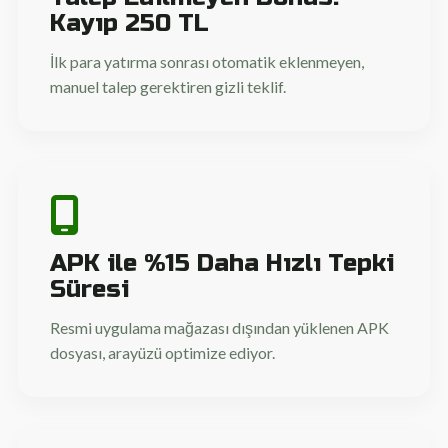
Kayıp 250 TL
İlk para yatırma sonrası otomatik eklenmeyen,
manuel talep gerektiren gizli teklif.
APK ile %15 Daha Hızlı Tepki
Süresi
Resmi uygulama mağazası dışından yüklenen APK
dosyası, arayüzü optimize ediyor.