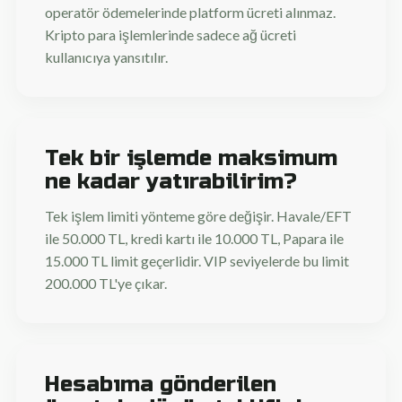
operatör ödemelerinde platform ücreti alınmaz.
Kripto para işlemlerinde sadece ağ ücreti
kullanıcıya yansıtılır.
Tek bir işlemde maksimum
ne kadar yatırabilirim?
Tek işlem limiti yönteme göre değişir. Havale/EFT
ile 50.000 TL, kredi kartı ile 10.000 TL, Papara ile
15.000 TL limit geçerlidir. VIP seviyelerde bu limit
200.000 TL'ye çıkar.
Hesabıma gönderilen