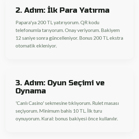
2. Adım: İlk Para Yatırma
Papara'ya 200 TL yatırıyorum. QR kodu
telefonumla tarıyorum. Onay veriyorum. Bakiyem
12 saniye sonra güncelleniyor. Bonus 200 TL ekstra
otomatik ekleniyor.
3. Adım: Oyun Seçimi ve
Oynama
'Canlı Casino' sekmesine tıklıyorum. Rulet masası
seçiyorum. Minimum bahis 10 TL. İlk turu
oynuyorum. Kural: bonus bakiyesi önce kullanılır.