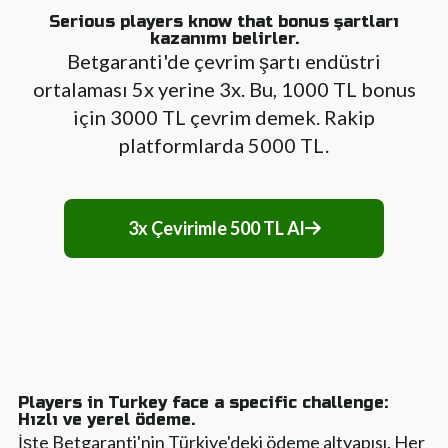
Serious players know that bonus şartları
kazanımı belirler.
Betgaranti'de çevrim şartı endüstri
ortalaması 5x yerine 3x. Bu, 1000 TL bonus
için 3000 TL çevrim demek. Rakip
platformlarda 5000 TL.
3x Çevirimle 500 TL Al
Players in Turkey face a specific challenge:
Hızlı ve yerel ödeme.
İşte Betgaranti'nin Türkiye'deki ödeme altyapısı. Her