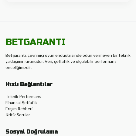
BETGARANTI
Betgaranti, çevrimiçi oyun endüstrisinde ödün vermeyen bir teknik
yaklaşımın ürünüdür. Veri, şeffaflık ve ölçülebilir performans
önceliğimizdir.
Hızlı Bağlantılar
Teknik Performans
Finansal Şeffaflık
Erişim Rehberi
Kritik Sorular
Sosyal Doğrulama