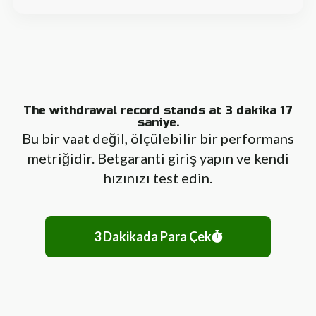
The withdrawal record stands at 3 dakika 17
saniye.
Bu bir vaat değil, ölçülebilir bir performans
metriğidir. Betgaranti giriş yapın ve kendi
hızınızı test edin.
3 Dakikada Para Çek