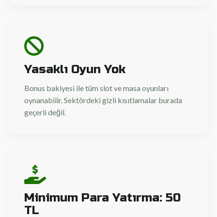
Yasaklı Oyun Yok
Bonus bakiyesi ile tüm slot ve masa oyunları
oynanabilir. Sektördeki gizli kısıtlamalar burada
geçerli değil.
Minimum Para Yatırma: 50
TL