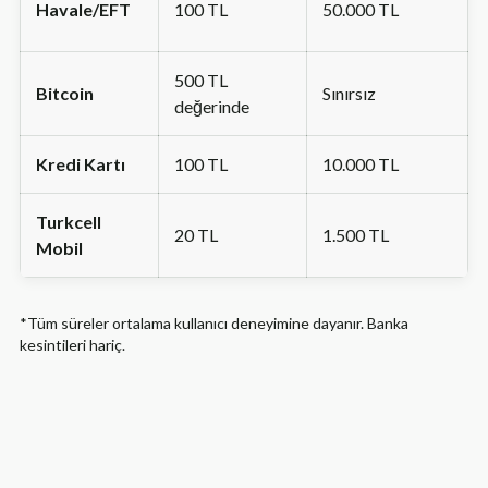
Havale/EFT
100 TL
50.000 TL
500 TL
Bitcoin
Sınırsız
değerinde
Kredi Kartı
100 TL
10.000 TL
Turkcell
20 TL
1.500 TL
Mobil
*Tüm süreler ortalama kullanıcı deneyimine dayanır. Banka
kesintileri hariç.