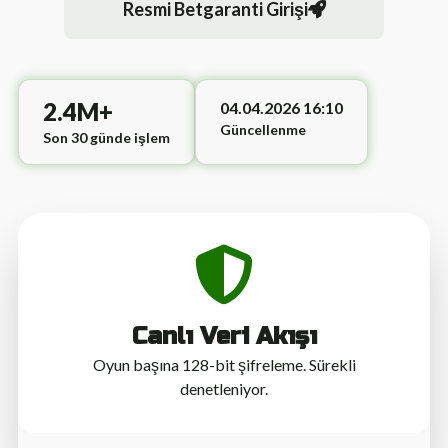
Resmi Betgaranti Girişi
2.4M+
04.04.2026 16:10
Güncellenme
Son 30 günde işlem
Canlı Veri Akışı
Oyun başına 128-bit şifreleme. Sürekli
denetleniyor.