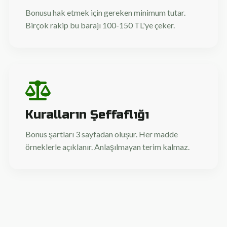
Bonusu hak etmek için gereken minimum tutar.
Birçok rakip bu barajı 100-150 TL'ye çeker.
Kuralların Şeffaflığı
Bonus şartları 3 sayfadan oluşur. Her madde
örneklerle açıklanır. Anlaşılmayan terim kalmaz.