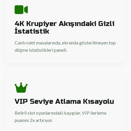
4K Krupiyer Akışındaki Gizli
İstatistik
Canlı rulet masalarında, ekranda gösterilmeyen top
düşme istatistikleri paneli.
VIP Seviye Atlama Kısayolu
Belirli slot oyunlarındaki kayıplar, VIP ilerleme
puanını 2x artırıyor.