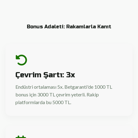
Bonus Adaleti: Rakamlarla Kanıt
Çevrim Şartı: 3x
Endüstri ortalaması 5x. Betgaranti'de 1000 TL
bonus için 3000 TL çevrim yeterli. Rakip
platformlarda bu 5000 TL.