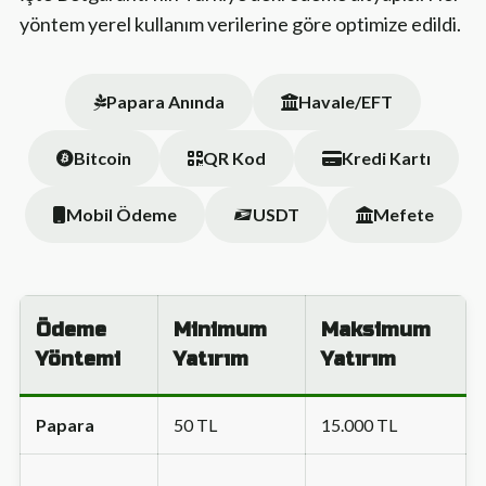
yöntem yerel kullanım verilerine göre optimize edildi.
Papara Anında
Havale/EFT
Bitcoin
QR Kod
Kredi Kartı
Mobil Ödeme
USDT
Mefete
Ödeme
Minimum
Maksimum
Yöntemi
Yatırım
Yatırım
Papara
50 TL
15.000 TL