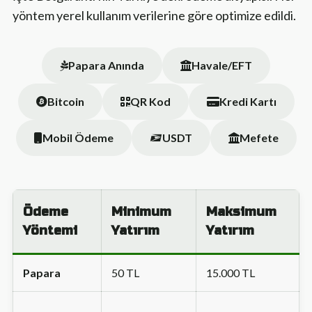
yöntem yerel kullanım verilerine göre optimize edildi.
Papara Anında
Havale/EFT
Bitcoin
QR Kod
Kredi Kartı
Mobil Ödeme
USDT
Mefete
Ödeme
Minimum
Maksimum
Yöntemi
Yatırım
Yatırım
Papara
50 TL
15.000 TL