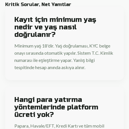
Kritik Sorular, Net Yanıtlar
Kayıt için minimum yaş
nedir ve yaş nasıl
doğrulanır?
Minimum yaş 18'dir. Yaş doğrulaması, KYC belge
onayı sırasında otomatik yapılır. Sistem T.C. Kimlik
numarası ile eşleştirme yapar. Yanlış bilgi
tespitinde hesap anında askıya alınır.
Hangi para yatırma
yöntemlerinde platform
ücreti yok?
Papara, Havale/EFT, Kredi Kartı ve tüm mobil