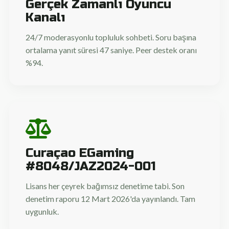
Gerçek Zamanlı Oyuncu
Kanalı
24/7 moderasyonlu topluluk sohbeti. Soru başına
ortalama yanıt süresi 47 saniye. Peer destek oranı
%94.
Curaçao EGaming
#8048/JAZ2024-001
Lisans her çeyrek bağımsız denetime tabi. Son
denetim raporu 12 Mart 2026'da yayınlandı. Tam
uygunluk.