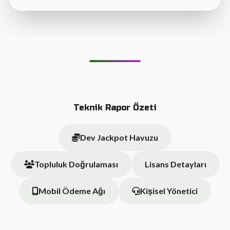
Teknik Rapor Özeti
Dev Jackpot Havuzu
Topluluk Doğrulaması
Lisans Detayları
Mobil Ödeme Ağı
Kişisel Yönetici