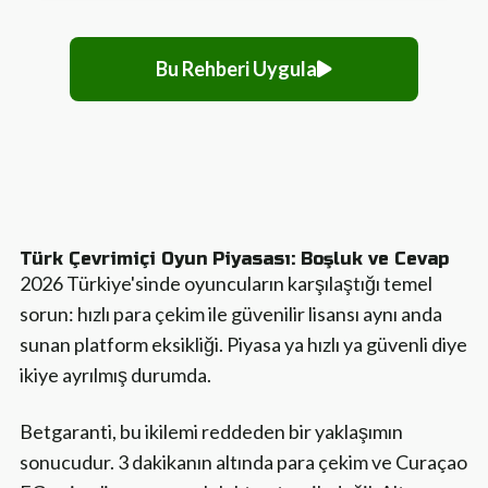
Bu Rehberi Uygula
Türk Çevrimiçi Oyun Piyasası: Boşluk ve Cevap
2026 Türkiye'sinde oyuncuların karşılaştığı temel
sorun: hızlı para çekim ile güvenilir lisansı aynı anda
sunan platform eksikliği. Piyasa ya hızlı ya güvenli diye
ikiye ayrılmış durumda.
Betgaranti, bu ikilemi reddeden bir yaklaşımın
sonucudur. 3 dakikanın altında para çekim ve Curaçao