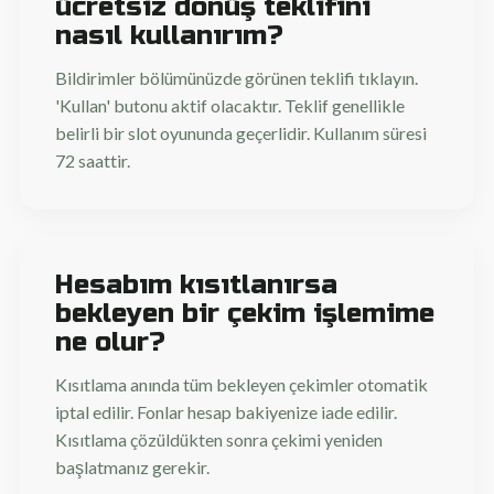
ücretsiz dönüş teklifini
nasıl kullanırım?
Bildirimler bölümünüzde görünen teklifi tıklayın.
'Kullan' butonu aktif olacaktır. Teklif genellikle
belirli bir slot oyununda geçerlidir. Kullanım süresi
72 saattir.
Hesabım kısıtlanırsa
bekleyen bir çekim işlemime
ne olur?
Kısıtlama anında tüm bekleyen çekimler otomatik
iptal edilir. Fonlar hesap bakiyenize iade edilir.
Kısıtlama çözüldükten sonra çekimi yeniden
başlatmanız gerekir.