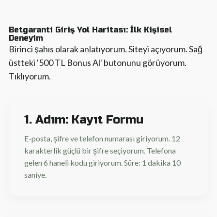
Betgaranti Giriş Yol Haritası: İlk Kişisel
Deneyim
Birinci şahıs olarak anlatıyorum. Siteyi açıyorum. Sağ
üstteki '500 TL Bonus Al' butonunu görüyorum.
Tıklıyorum.
1. Adım: Kayıt Formu
E-posta, şifre ve telefon numarası giriyorum. 12
karakterlik güçlü bir şifre seçiyorum. Telefona
gelen 6 haneli kodu giriyorum. Süre: 1 dakika 10
saniye.