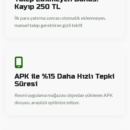
Kayıp 250 TL
İlk para yatırma sonrası otomatik eklenmeyen,
manuel talep gerektiren gizli teklif.
APK ile %15 Daha Hızlı Tepki
Süresi
Resmi uygulama mağazası dışından yüklenen APK
dosyası, arayüzü optimize ediyor.