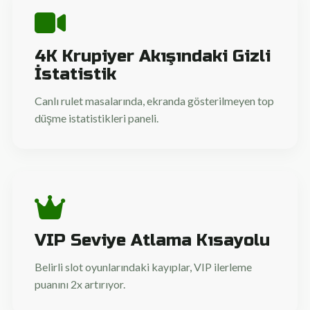
4K Krupiyer Akışındaki Gizli
İstatistik
Canlı rulet masalarında, ekranda gösterilmeyen top
düşme istatistikleri paneli.
VIP Seviye Atlama Kısayolu
Belirli slot oyunlarındaki kayıplar, VIP ilerleme
puanını 2x artırıyor.