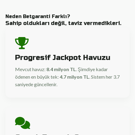
Neden Betgaranti Farklı?
Sahip oldukları değil, taviz vermedikleri.
Progresif Jackpot Havuzu
Mevcut havuz:
8.4 milyon TL
. Şimdiye kadar
ödenen en büyük tek:
4.7 milyon TL
. Sistem her 3.7
saniyede güncellenir.