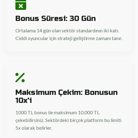
Bonus Süresi: 30 Gün
Ortalama 14 gün olan sektör standardının iki katı.
Ciddi oyuncular için strateji geliştirme zamanı tanır.
Maksimum Çekim: Bonusun
10x'i
1000 TL bonus ile maksimum 10.000 TL
çekebilirsiniz. Sektördeki birçok platform bu limiti
5x olarak belirler.