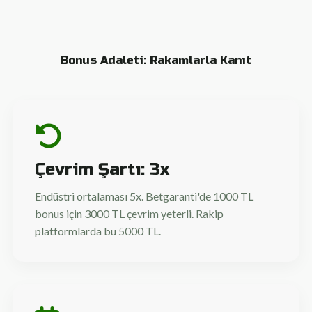
Bonus Adaleti: Rakamlarla Kanıt
Çevrim Şartı: 3x
Endüstri ortalaması 5x. Betgaranti'de 1000 TL
bonus için 3000 TL çevrim yeterli. Rakip
platformlarda bu 5000 TL.