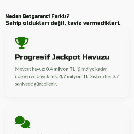
Neden Betgaranti Farklı?
Sahip oldukları değil, taviz vermedikleri.
Progresif Jackpot Havuzu
Mevcut havuz:
8.4 milyon TL
. Şimdiye kadar
ödenen en büyük tek:
4.7 milyon TL
. Sistem her 3.7
saniyede güncellenir.