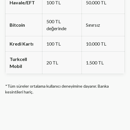
Havale/EFT
100 TL
50.000 TL
500 TL
Bitcoin
Sınırsız
değerinde
Kredi Kartı
100 TL
10.000 TL
Turkcell
20 TL
1.500 TL
Mobil
*Tüm süreler ortalama kullanıcı deneyimine dayanır. Banka
kesintileri hariç.