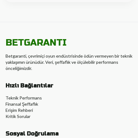
BETGARANTI
Betgaranti, çevrimiçi oyun endüstrisinde ödün vermeyen bir teknik
yaklaşımın ürünüdür. Veri, şeffaflık ve ölçülebilir performans
önceliğimizdir.
Hızlı Bağlantılar
Teknik Performans
Finansal Şeffaflık
Erişim Rehberi
Kritik Sorular
Sosyal Doğrulama