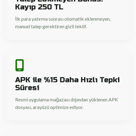
Kayıp 250 TL
İlk para yatırma sonrası otomatik eklenmeyen,
manuel talep gerektiren gizli teklif.
APK ile %15 Daha Hızlı Tepki
Süresi
Resmi uygulama mağazası dışından yüklenen APK
dosyası, arayüzü optimize ediyor.