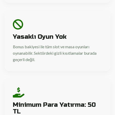
Yasaklı Oyun Yok
Bonus bakiyesi ile tüm slot ve masa oyunları
oynanabilir. Sektördeki gizli kısıtlamalar burada
geçerli değil.
Minimum Para Yatırma: 50
TL