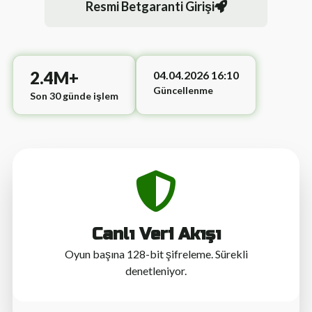
Resmi Betgaranti Girişi
2.4M+
04.04.2026 16:10
Güncellenme
Son 30 günde işlem
Canlı Veri Akışı
Oyun başına 128-bit şifreleme. Sürekli
denetleniyor.