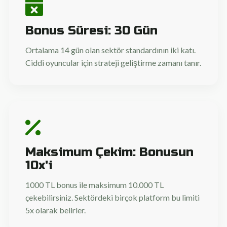
Bonus Süresi: 30 Gün
Ortalama 14 gün olan sektör standardının iki katı.
Ciddi oyuncular için strateji geliştirme zamanı tanır.
Maksimum Çekim: Bonusun
10x'i
1000 TL bonus ile maksimum 10.000 TL
çekebilirsiniz. Sektördeki birçok platform bu limiti
5x olarak belirler.