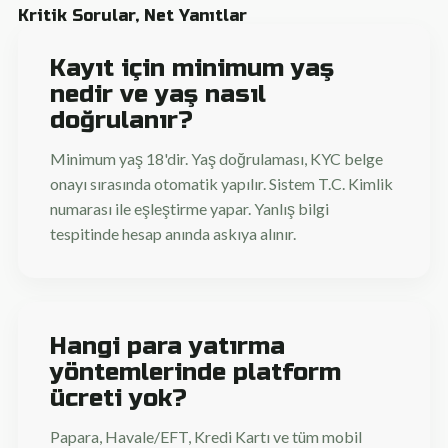
Kritik Sorular, Net Yanıtlar
Kayıt için minimum yaş
nedir ve yaş nasıl
doğrulanır?
Minimum yaş 18'dir. Yaş doğrulaması, KYC belge
onayı sırasında otomatik yapılır. Sistem T.C. Kimlik
numarası ile eşleştirme yapar. Yanlış bilgi
tespitinde hesap anında askıya alınır.
Hangi para yatırma
yöntemlerinde platform
ücreti yok?
Papara, Havale/EFT, Kredi Kartı ve tüm mobil