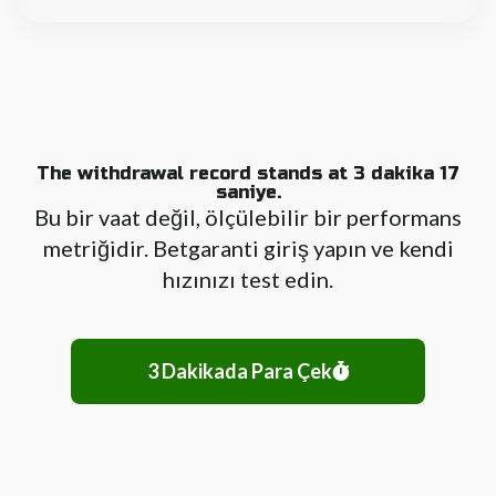
The withdrawal record stands at 3 dakika 17
saniye.
Bu bir vaat değil, ölçülebilir bir performans
metriğidir. Betgaranti giriş yapın ve kendi
hızınızı test edin.
3 Dakikada Para Çek