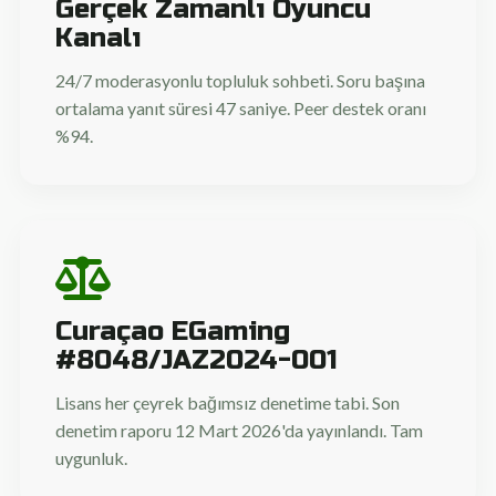
Gerçek Zamanlı Oyuncu
Kanalı
24/7 moderasyonlu topluluk sohbeti. Soru başına
ortalama yanıt süresi 47 saniye. Peer destek oranı
%94.
Curaçao EGaming
#8048/JAZ2024-001
Lisans her çeyrek bağımsız denetime tabi. Son
denetim raporu 12 Mart 2026'da yayınlandı. Tam
uygunluk.