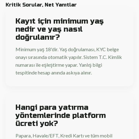
Kritik Sorular, Net Yanıtlar
Kayıt için minimum yaş
nedir ve yaş nasıl
doğrulanır?
Minimum yaş 18'dir. Yaş doğrulaması, KYC belge
onayı sırasında otomatik yapılır. Sistem T.C. Kimlik
numarası ile eşleştirme yapar. Yanlış bilgi
tespitinde hesap anında askıya alınır.
Hangi para yatırma
yöntemlerinde platform
ücreti yok?
Papara, Havale/EFT, Kredi Kartı ve tüm mobil