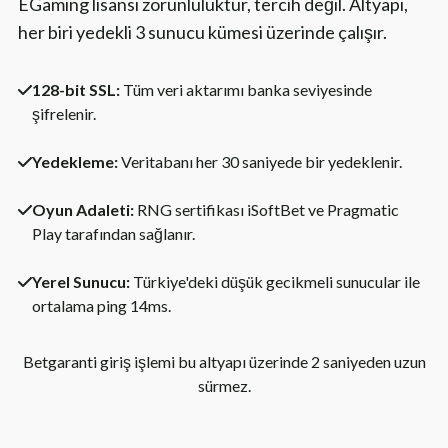
EGaming lisansı zorunluluktur, tercih değil. Altyapı,
her biri yedekli 3 sunucu kümesi üzerinde çalışır.
128-bit SSL:
Tüm veri aktarımı banka seviyesinde
şifrelenir.
Yedekleme:
Veritabanı her 30 saniyede bir yedeklenir.
Oyun Adaleti:
RNG sertifikası iSoftBet ve Pragmatic
Play tarafından sağlanır.
Yerel Sunucu:
Türkiye'deki düşük gecikmeli sunucular ile
ortalama ping 14ms.
Betgaranti giriş işlemi bu altyapı üzerinde 2 saniyeden uzun
sürmez.