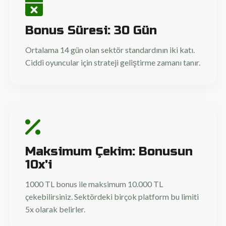
Bonus Süresi: 30 Gün
Ortalama 14 gün olan sektör standardının iki katı.
Ciddi oyuncular için strateji geliştirme zamanı tanır.
Maksimum Çekim: Bonusun
10x'i
1000 TL bonus ile maksimum 10.000 TL
çekebilirsiniz. Sektördeki birçok platform bu limiti
5x olarak belirler.