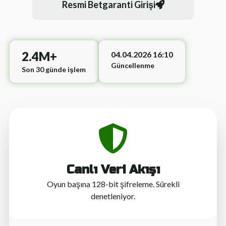
Resmi Betgaranti Girişi
2.4M+
04.04.2026 16:10
Güncellenme
Son 30 günde işlem
Canlı Veri Akışı
Oyun başına 128-bit şifreleme. Sürekli
denetleniyor.