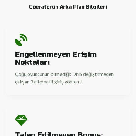
Operatörün Arka Plan Bilgileri
Engellenmeyen Erişim
Noktaları
Çoğu oyuncunun bilmediği: DNS değiştirmeden
çalışan 3 alternatif giriş yöntemi.
Talep Edilmeyen Bonus: