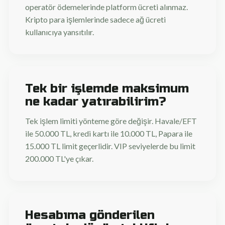
operatör ödemelerinde platform ücreti alınmaz.
Kripto para işlemlerinde sadece ağ ücreti
kullanıcıya yansıtılır.
Tek bir işlemde maksimum
ne kadar yatırabilirim?
Tek işlem limiti yönteme göre değişir. Havale/EFT
ile 50.000 TL, kredi kartı ile 10.000 TL, Papara ile
15.000 TL limit geçerlidir. VIP seviyelerde bu limit
200.000 TL'ye çıkar.
Hesabıma gönderilen