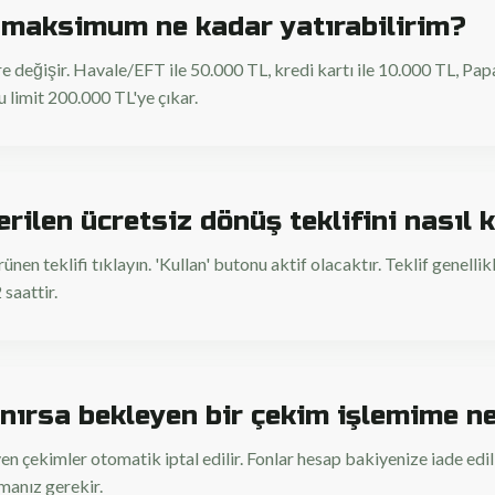
 maksimum ne kadar yatırabilirim?
e değişir. Havale/EFT ile 50.000 TL, kredi kartı ile 10.000 TL, Papa
u limit 200.000 TL'ye çıkar.
ilen ücretsiz dönüş teklifini nasıl 
en teklifi tıklayın. 'Kullan' butonu aktif olacaktır. Teklif genellikl
 saattir.
nırsa bekleyen bir çekim işlemime ne
n çekimler otomatik iptal edilir. Fonlar hesap bakiyenize iade edil
manız gerekir.