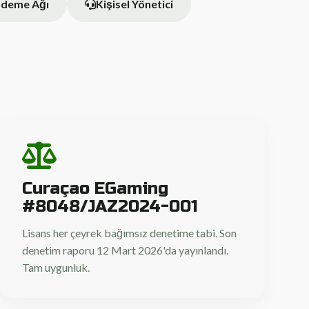
Ödeme Ağı
Kişisel Yönetici
Curaçao EGaming
#8048/JAZ2024-001
Lisans her çeyrek bağımsız denetime tabi. Son
denetim raporu 12 Mart 2026'da yayınlandı.
Tam uygunluk.