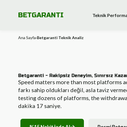
BETGARANTI
Teknik Perform
Ana Sayfa
›
Betgaranti Teknik Analiz
Betgaranti - Rakipsiz Deneyim, Sınırsız Kaza
Speed matters more than most platforms ad
farkı sahip oldukları değil, asla taviz verme
testing dozens of platforms, the withdrawa
dakika 17 saniye.