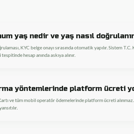
mum yaş nedir ve yaş nasıl doğrulanı
ulaması, KYC belge onayı sırasında otomatik yapılır. Sistem T.C. 
i tespitinde hesap anında askıya alınır.
rma yöntemlerinde platform ücreti y
artı ve tüm mobil operatör ödemelerinde platform ücreti alınmaz.
ansıtılır.