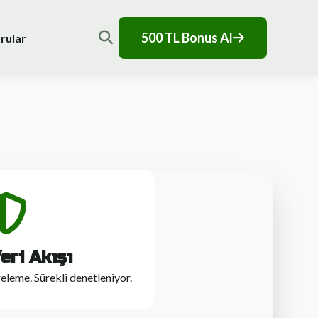
500 TL Bonus Al
orular
eri Akışı
eleme. Sürekli denetleniyor.