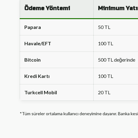
Ödeme Yöntemi
Minimum Yatı
Papara
50 TL
Havale/EFT
100 TL
Bitcoin
500 TL değerinde
Kredi Kartı
100 TL
Turkcell Mobil
20 TL
*Tüm süreler ortalama kullanıcı deneyimine dayanır. Banka kesin