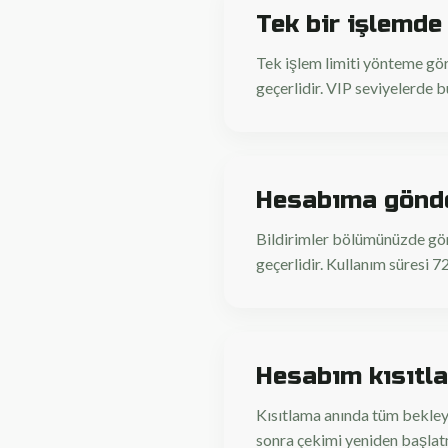
Tek bir işlemde
Tek işlem limiti yönteme gör
geçerlidir. VIP seviyelerde b
Hesabıma gönder
Bildirimler bölümünüzde görün
geçerlidir. Kullanım süresi 72
Hesabım kısıtla
Kısıtlama anında tüm bekleye
sonra çekimi yeniden başlat