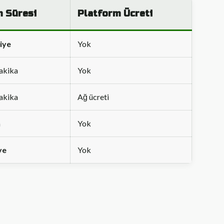
m Süresi
Platform Ücreti
iye
Yok
akika
Yok
akika
Ağ ücreti
a
Yok
ye
Yok