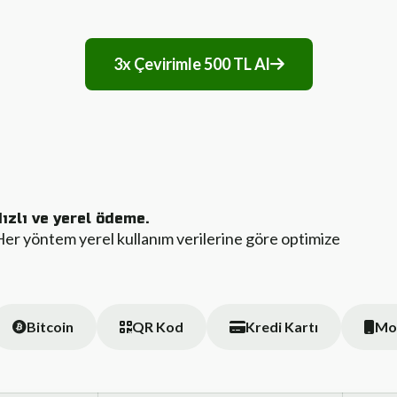
3x Çevirimle 500 TL Al
Hızlı ve yerel ödeme.
Her yöntem yerel kullanım verilerine göre optimize
Bitcoin
QR Kod
Kredi Kartı
Mo