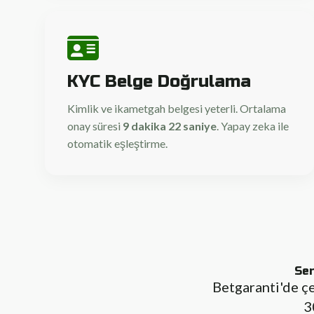
KYC Belge Doğrulama
Kimlik ve ikametgah belgesi yeterli. Ortalama
onay süresi
9 dakika 22 saniye
. Yapay zeka ile
otomatik eşleştirme.
Ser
Betgaranti'de çe
3