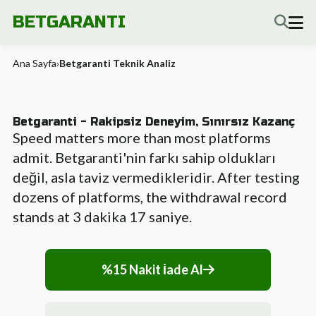
BETGARANTI
Ana Sayfa
›
Betgaranti Teknik Analiz
Betgaranti - Rakipsiz Deneyim, Sınırsız Kazanç
Speed matters more than most platforms
admit. Betgaranti'nin farkı sahip oldukları
değil, asla taviz vermedikleridir. After testing
dozens of platforms, the withdrawal record
stands at 3 dakika 17 saniye.
%15 Nakit İade Al