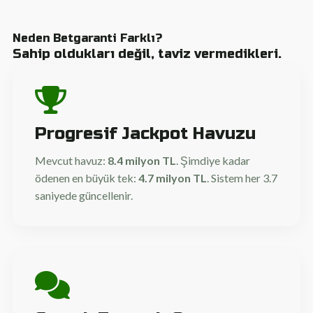
Neden Betgaranti Farklı?
Sahip oldukları değil, taviz vermedikleri.
Progresif Jackpot Havuzu
Mevcut havuz:
8.4 milyon TL
. Şimdiye kadar
ödenen en büyük tek:
4.7 milyon TL
. Sistem her 3.7
saniyede güncellenir.