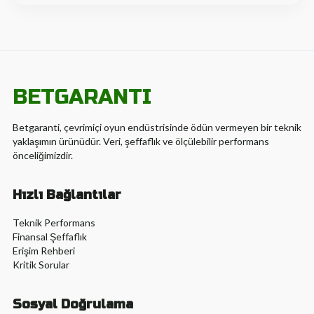
BETGARANTI
Betgaranti, çevrimiçi oyun endüstrisinde ödün vermeyen bir teknik
yaklaşımın ürünüdür. Veri, şeffaflık ve ölçülebilir performans
önceliğimizdir.
Hızlı Bağlantılar
Teknik Performans
Finansal Şeffaflık
Erişim Rehberi
Kritik Sorular
Sosyal Doğrulama