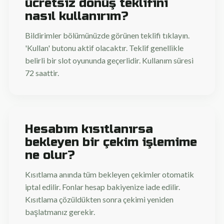
ücretsiz dönüş teklifini
nasıl kullanırım?
Bildirimler bölümünüzde görünen teklifi tıklayın.
'Kullan' butonu aktif olacaktır. Teklif genellikle
belirli bir slot oyununda geçerlidir. Kullanım süresi
72 saattir.
Hesabım kısıtlanırsa
bekleyen bir çekim işlemime
ne olur?
Kısıtlama anında tüm bekleyen çekimler otomatik
iptal edilir. Fonlar hesap bakiyenize iade edilir.
Kısıtlama çözüldükten sonra çekimi yeniden
başlatmanız gerekir.