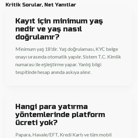
Kritik Sorular, Net Yanıtlar
Kayıt için minimum yaş
nedir ve yaş nasıl
doğrulanır?
Minimum yaş 18'dir. Yaş doğrulaması, KYC belge
onayı sırasında otomatik yapılır. Sistem T.C. Kimlik
numarası ile eşleştirme yapar. Yanlış bilgi
tespitinde hesap anında askıya alınır.
Hangi para yatırma
yöntemlerinde platform
ücreti yok?
Papara, Havale/EFT, Kredi Kartı ve tüm mobil