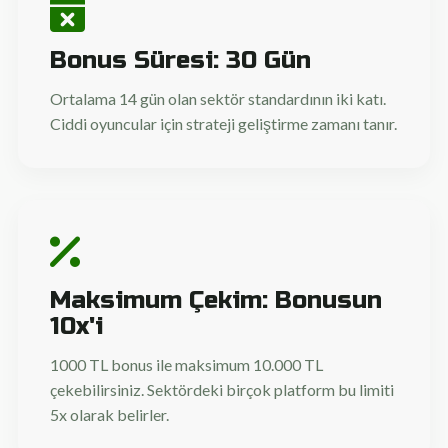
Bonus Süresi: 30 Gün
Ortalama 14 gün olan sektör standardının iki katı.
Ciddi oyuncular için strateji geliştirme zamanı tanır.
Maksimum Çekim: Bonusun
10x'i
1000 TL bonus ile maksimum 10.000 TL
çekebilirsiniz. Sektördeki birçok platform bu limiti
5x olarak belirler.