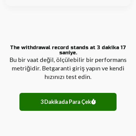
The withdrawal record stands at 3 dakika 17
saniye.
Bu bir vaat değil, ölçülebilir bir performans
metriğidir. Betgaranti giriş yapın ve kendi
hızınızı test edin.
3 Dakikada Para Çek