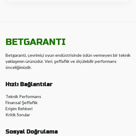
BETGARANTI
Betgaranti, çevrimiçi oyun endüstrisinde ödün vermeyen bir teknik
yaklaşımın ürünüdür. Veri, şeffaflık ve ölçülebilir performans
önceliğimizdir.
Hızlı Bağlantılar
Teknik Performans
Finansal Şeffaflık
Erişim Rehberi
Kritik Sorular
Sosyal Doğrulama