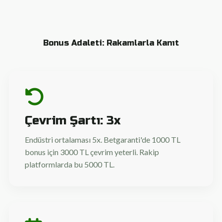
Bonus Adaleti: Rakamlarla Kanıt
Çevrim Şartı: 3x
Endüstri ortalaması 5x. Betgaranti'de 1000 TL
bonus için 3000 TL çevrim yeterli. Rakip
platformlarda bu 5000 TL.