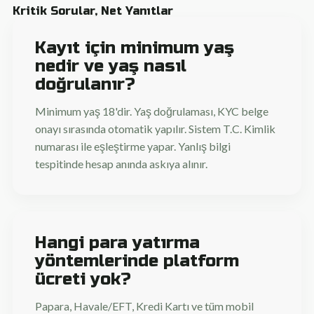
Kritik Sorular, Net Yanıtlar
Kayıt için minimum yaş
nedir ve yaş nasıl
doğrulanır?
Minimum yaş 18'dir. Yaş doğrulaması, KYC belge
onayı sırasında otomatik yapılır. Sistem T.C. Kimlik
numarası ile eşleştirme yapar. Yanlış bilgi
tespitinde hesap anında askıya alınır.
Hangi para yatırma
yöntemlerinde platform
ücreti yok?
Papara, Havale/EFT, Kredi Kartı ve tüm mobil