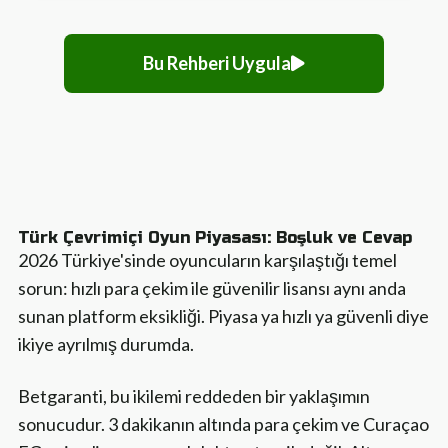
Bu Rehberi Uygula
Türk Çevrimiçi Oyun Piyasası: Boşluk ve Cevap
2026 Türkiye'sinde oyuncuların karşılaştığı temel
sorun: hızlı para çekim ile güvenilir lisansı aynı anda
sunan platform eksikliği. Piyasa ya hızlı ya güvenli diye
ikiye ayrılmış durumda.
Betgaranti, bu ikilemi reddeden bir yaklaşımın
sonucudur. 3 dakikanın altında para çekim ve Curaçao