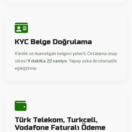
KYC Belge Doğrulama
Kimlik ve ikametgah belgesi yeterli. Ortalama onay
süresi
9 dakika 22 saniye
. Yapay zeka ile otomatik
eşleştirme.
Türk Telekom, Turkcell,
Vodafone Faturalı Ödeme