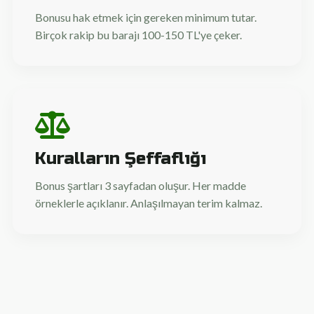
Bonusu hak etmek için gereken minimum tutar.
Birçok rakip bu barajı 100-150 TL'ye çeker.
Kuralların Şeffaflığı
Bonus şartları 3 sayfadan oluşur. Her madde
örneklerle açıklanır. Anlaşılmayan terim kalmaz.