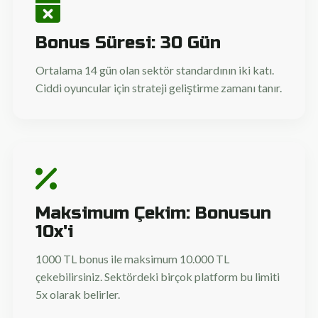
Bonus Süresi: 30 Gün
Ortalama 14 gün olan sektör standardının iki katı.
Ciddi oyuncular için strateji geliştirme zamanı tanır.
Maksimum Çekim: Bonusun
10x'i
1000 TL bonus ile maksimum 10.000 TL
çekebilirsiniz. Sektördeki birçok platform bu limiti
5x olarak belirler.