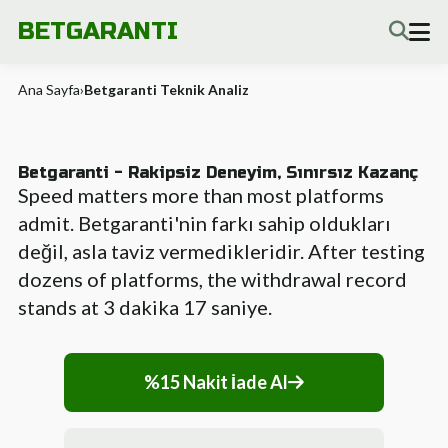
BETGARANTI
Ana Sayfa
›
Betgaranti Teknik Analiz
Betgaranti - Rakipsiz Deneyim, Sınırsız Kazanç
Speed matters more than most platforms
admit. Betgaranti'nin farkı sahip oldukları
değil, asla taviz vermedikleridir. After testing
dozens of platforms, the withdrawal record
stands at 3 dakika 17 saniye.
%15 Nakit İade Al