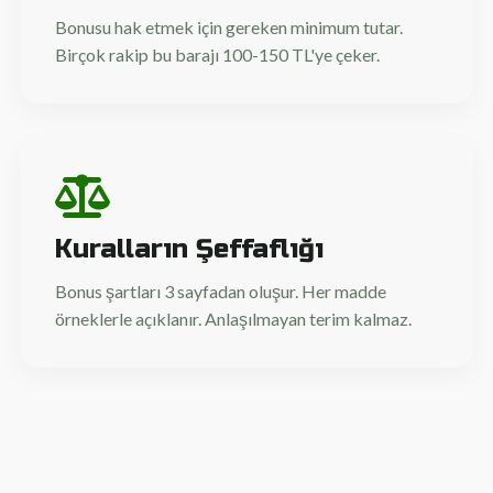
Bonusu hak etmek için gereken minimum tutar.
Birçok rakip bu barajı 100-150 TL'ye çeker.
Kuralların Şeffaflığı
Bonus şartları 3 sayfadan oluşur. Her madde
örneklerle açıklanır. Anlaşılmayan terim kalmaz.