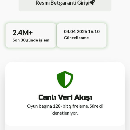
Resmi Betgaranti Girişi
2.4M+
04.04.2026 16:10
Güncellenme
Son 30 günde işlem
Canlı Veri Akışı
Oyun başına 128-bit şifreleme. Sürekli
denetleniyor.