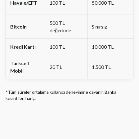
Havale/EFT
100 TL
50.000 TL
500 TL
Bitcoin
Sınırsız
değerinde
Kredi Kartı
100 TL
10.000 TL
Turkcell
20 TL
1.500 TL
Mobil
*Tüm süreler ortalama kullanıcı deneyimine dayanır. Banka
kesintileri hariç.