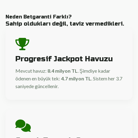
Neden Betgaranti Farklı?
Sahip oldukları değil, taviz vermedikleri.
Progresif Jackpot Havuzu
Mevcut havuz:
8.4 milyon TL
. Şimdiye kadar
ödenen en büyük tek:
4.7 milyon TL
. Sistem her 3.7
saniyede güncellenir.