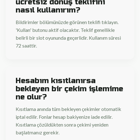
ücretsiz dönüş teklifini
nasıl kullanırım?
Bildirimler bölümünüzde görünen teklifi tıklayın.
'Kullan' butonu aktif olacaktır. Teklif genellikle
belirli bir slot oyununda geçerlidir. Kullanım süresi
72 saattir.
Hesabım kısıtlanırsa
bekleyen bir çekim işlemime
ne olur?
Kısıtlama anında tüm bekleyen çekimler otomatik
iptal edilir. Fonlar hesap bakiyenize iade edilir.
Kısıtlama çözüldükten sonra çekimi yeniden
başlatmanız gerekir.