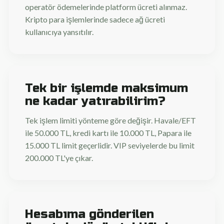
operatör ödemelerinde platform ücreti alınmaz.
Kripto para işlemlerinde sadece ağ ücreti
kullanıcıya yansıtılır.
Tek bir işlemde maksimum
ne kadar yatırabilirim?
Tek işlem limiti yönteme göre değişir. Havale/EFT
ile 50.000 TL, kredi kartı ile 10.000 TL, Papara ile
15.000 TL limit geçerlidir. VIP seviyelerde bu limit
200.000 TL'ye çıkar.
Hesabıma gönderilen