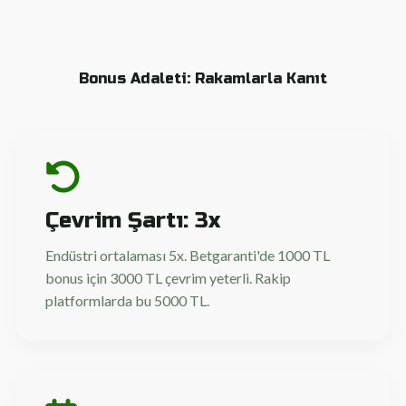
Bonus Adaleti: Rakamlarla Kanıt
Çevrim Şartı: 3x
Endüstri ortalaması 5x. Betgaranti'de 1000 TL
bonus için 3000 TL çevrim yeterli. Rakip
platformlarda bu 5000 TL.