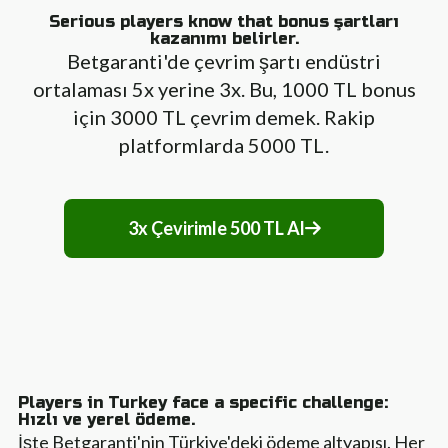
Serious players know that bonus şartları
kazanımı belirler.
Betgaranti'de çevrim şartı endüstri
ortalaması 5x yerine 3x. Bu, 1000 TL bonus
için 3000 TL çevrim demek. Rakip
platformlarda 5000 TL.
3x Çevirimle 500 TL Al
Players in Turkey face a specific challenge:
Hızlı ve yerel ödeme.
İşte Betgaranti'nin Türkiye'deki ödeme altyapısı. Her