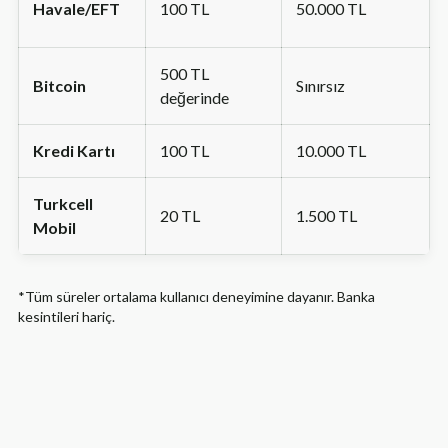
Havale/EFT
100 TL
50.000 TL
500 TL
Bitcoin
Sınırsız
değerinde
Kredi Kartı
100 TL
10.000 TL
Turkcell
20 TL
1.500 TL
Mobil
*Tüm süreler ortalama kullanıcı deneyimine dayanır. Banka
kesintileri hariç.