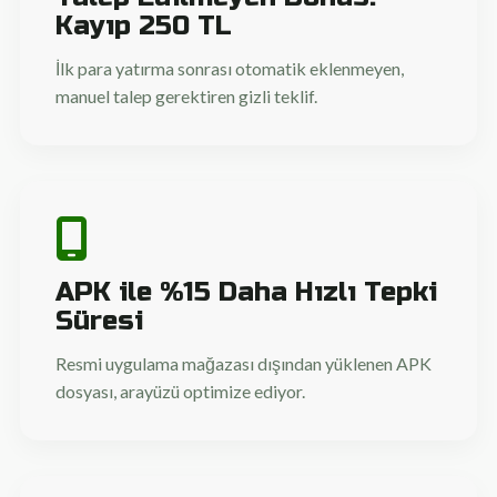
Kayıp 250 TL
İlk para yatırma sonrası otomatik eklenmeyen,
manuel talep gerektiren gizli teklif.
APK ile %15 Daha Hızlı Tepki
Süresi
Resmi uygulama mağazası dışından yüklenen APK
dosyası, arayüzü optimize ediyor.