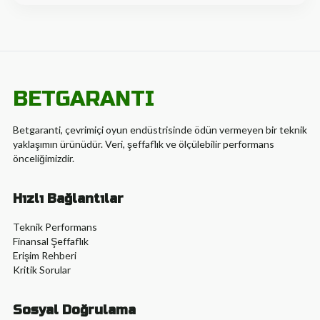
BETGARANTI
Betgaranti, çevrimiçi oyun endüstrisinde ödün vermeyen bir teknik
yaklaşımın ürünüdür. Veri, şeffaflık ve ölçülebilir performans
önceliğimizdir.
Hızlı Bağlantılar
Teknik Performans
Finansal Şeffaflık
Erişim Rehberi
Kritik Sorular
Sosyal Doğrulama