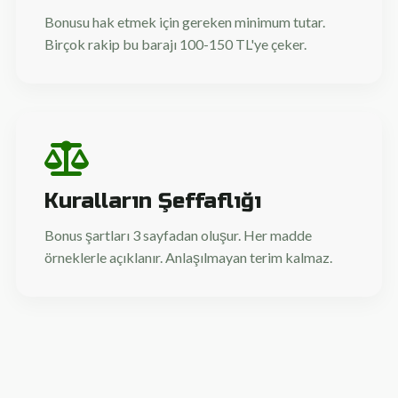
Bonusu hak etmek için gereken minimum tutar.
Birçok rakip bu barajı 100-150 TL'ye çeker.
Kuralların Şeffaflığı
Bonus şartları 3 sayfadan oluşur. Her madde
örneklerle açıklanır. Anlaşılmayan terim kalmaz.