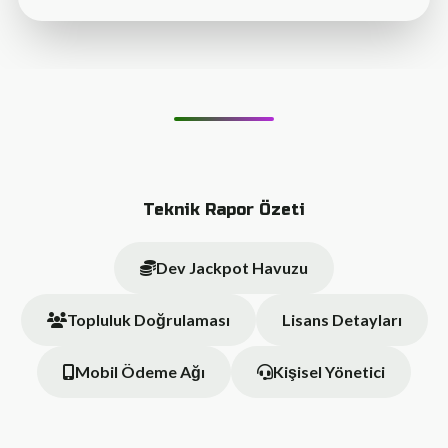
Teknik Rapor Özeti
Dev Jackpot Havuzu
Topluluk Doğrulaması
Lisans Detayları
Mobil Ödeme Ağı
Kişisel Yönetici