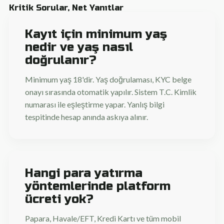
Kritik Sorular, Net Yanıtlar
Kayıt için minimum yaş
nedir ve yaş nasıl
doğrulanır?
Minimum yaş 18'dir. Yaş doğrulaması, KYC belge
onayı sırasında otomatik yapılır. Sistem T.C. Kimlik
numarası ile eşleştirme yapar. Yanlış bilgi
tespitinde hesap anında askıya alınır.
Hangi para yatırma
yöntemlerinde platform
ücreti yok?
Papara, Havale/EFT, Kredi Kartı ve tüm mobil