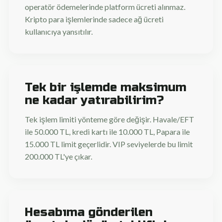
operatör ödemelerinde platform ücreti alınmaz.
Kripto para işlemlerinde sadece ağ ücreti
kullanıcıya yansıtılır.
Tek bir işlemde maksimum
ne kadar yatırabilirim?
Tek işlem limiti yönteme göre değişir. Havale/EFT
ile 50.000 TL, kredi kartı ile 10.000 TL, Papara ile
15.000 TL limit geçerlidir. VIP seviyelerde bu limit
200.000 TL'ye çıkar.
Hesabıma gönderilen