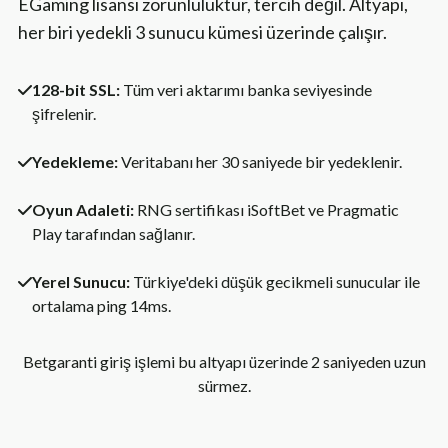
EGaming lisansı zorunluluktur, tercih değil. Altyapı,
her biri yedekli 3 sunucu kümesi üzerinde çalışır.
128-bit SSL:
Tüm veri aktarımı banka seviyesinde
şifrelenir.
Yedekleme:
Veritabanı her 30 saniyede bir yedeklenir.
Oyun Adaleti:
RNG sertifikası iSoftBet ve Pragmatic
Play tarafından sağlanır.
Yerel Sunucu:
Türkiye'deki düşük gecikmeli sunucular ile
ortalama ping 14ms.
Betgaranti giriş işlemi bu altyapı üzerinde 2 saniyeden uzun
sürmez.