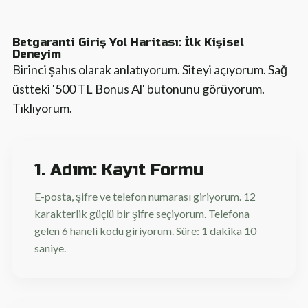
Betgaranti Giriş Yol Haritası: İlk Kişisel
Deneyim
Birinci şahıs olarak anlatıyorum. Siteyi açıyorum. Sağ
üstteki '500 TL Bonus Al' butonunu görüyorum.
Tıklıyorum.
1. Adım: Kayıt Formu
E-posta, şifre ve telefon numarası giriyorum. 12
karakterlik güçlü bir şifre seçiyorum. Telefona
gelen 6 haneli kodu giriyorum. Süre: 1 dakika 10
saniye.