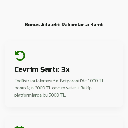
Bonus Adaleti: Rakamlarla Kanıt
Çevrim Şartı: 3x
Endüstri ortalaması 5x. Betgaranti'de 1000 TL
bonus için 3000 TL çevrim yeterli. Rakip
platformlarda bu 5000 TL.