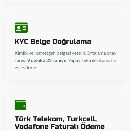
KYC Belge Doğrulama
Kimlik ve ikametgah belgesi yeterli. Ortalama onay
süresi
9 dakika 22 saniye
. Yapay zeka ile otomatik
eşleştirme.
Türk Telekom, Turkcell,
Vodafone Faturalı Ödeme