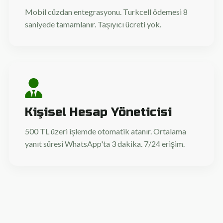
Mobil cüzdan entegrasyonu. Turkcell ödemesi 8
saniyede tamamlanır. Taşıyıcı ücreti yok.
Kişisel Hesap Yöneticisi
500 TL üzeri işlemde otomatik atanır. Ortalama
yanıt süresi WhatsApp'ta 3 dakika. 7/24 erişim.