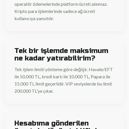
operatör ödemelerinde platform ücreti alınmaz.
Kripto para işlemlerinde sadece ağ ücreti
kullanıcıya yansıtılır.
Tek bir işlemde maksimum
ne kadar yatırabilirim?
Tek işlem limiti yönteme göre değişir. Havale/EFT
ile 50.000 TL, kredi kartı ile 10.000 TL, Papara ile
15.000 TL limit geçerlidir. VIP seviyelerde bu limit
200.000 TL'ye çıkar.
Hesabıma gönderilen