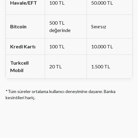
Havale/EFT
100 TL
50.000 TL
500 TL
Bitcoin
Sınırsız
değerinde
Kredi Kartı
100 TL
10.000 TL
Turkcell
20 TL
1.500 TL
Mobil
*Tüm süreler ortalama kullanıcı deneyimine dayanır. Banka
kesintileri hariç.