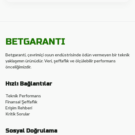
BETGARANTI
Betgaranti, çevrimiçi oyun endüstrisinde ödün vermeyen bir teknik
yaklaşımın ürünüdür. Veri, şeffaflık ve ölçülebilir performans
önceliğimizdir.
Hızlı Bağlantılar
Teknik Performans
Finansal Şeffaflık
Erişim Rehberi
Kritik Sorular
Sosyal Doğrulama