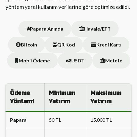
yöntem yerel kullanım verilerine göre optimize edildi.
Papara Anında
Havale/EFT
Bitcoin
QR Kod
Kredi Kartı
Mobil Ödeme
USDT
Mefete
Ödeme
Minimum
Maksimum
Yöntemi
Yatırım
Yatırım
Papara
50 TL
15.000 TL