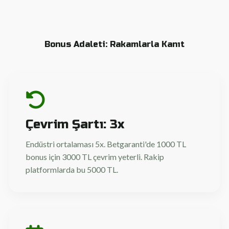
Bonus Adaleti: Rakamlarla Kanıt
Çevrim Şartı: 3x
Endüstri ortalaması 5x. Betgaranti'de 1000 TL
bonus için 3000 TL çevrim yeterli. Rakip
platformlarda bu 5000 TL.