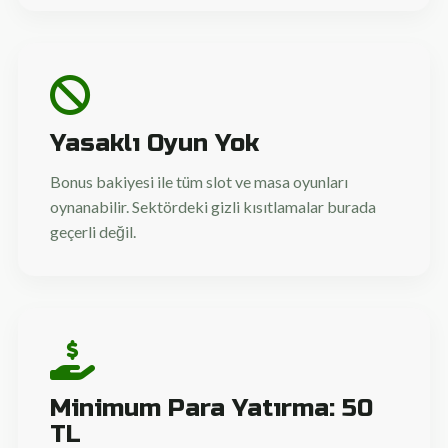
Yasaklı Oyun Yok
Bonus bakiyesi ile tüm slot ve masa oyunları
oynanabilir. Sektördeki gizli kısıtlamalar burada
geçerli değil.
Minimum Para Yatırma: 50
TL