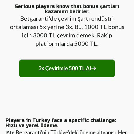
Serious players know that bonus şartları
kazanımı belirler.
Betgaranti'de çevrim şartı endüstri
ortalaması 5x yerine 3x. Bu, 1000 TL bonus
için 3000 TL çevrim demek. Rakip
platformlarda 5000 TL.
3x Çevirimle 500 TL Al
Players in Turkey face a specific challenge:
Hızlı ve yerel ödeme.
İşte Betgaranti'nin Türkiye'deki ödeme altyapısı. Her