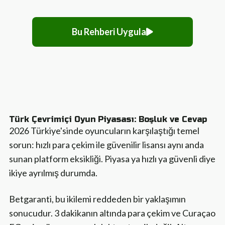
Bu Rehberi Uygula
Türk Çevrimiçi Oyun Piyasası: Boşluk ve Cevap
2026 Türkiye'sinde oyuncuların karşılaştığı temel
sorun: hızlı para çekim ile güvenilir lisansı aynı anda
sunan platform eksikliği. Piyasa ya hızlı ya güvenli diye
ikiye ayrılmış durumda.
Betgaranti, bu ikilemi reddeden bir yaklaşımın
sonucudur. 3 dakikanın altında para çekim ve Curaçao