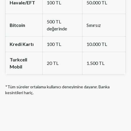
Havale/EFT
100 TL
50.000 TL
500 TL
Bitcoin
Sınırsız
değerinde
Kredi Kartı
100 TL
10.000 TL
Turkcell
20 TL
1.500 TL
Mobil
*Tüm süreler ortalama kullanıcı deneyimine dayanır. Banka
kesintileri hariç.