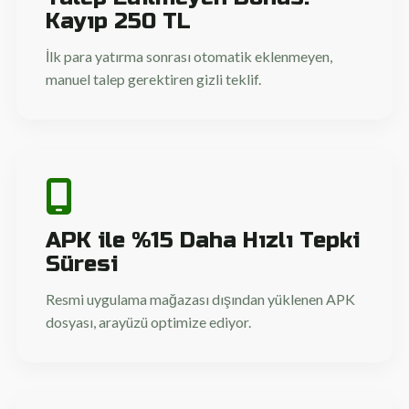
Kayıp 250 TL
İlk para yatırma sonrası otomatik eklenmeyen,
manuel talep gerektiren gizli teklif.
APK ile %15 Daha Hızlı Tepki
Süresi
Resmi uygulama mağazası dışından yüklenen APK
dosyası, arayüzü optimize ediyor.