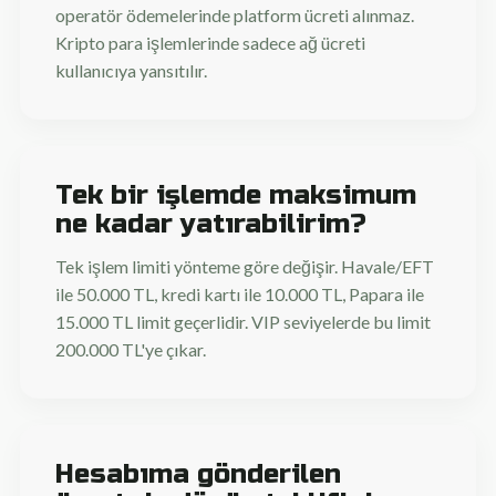
operatör ödemelerinde platform ücreti alınmaz.
Kripto para işlemlerinde sadece ağ ücreti
kullanıcıya yansıtılır.
Tek bir işlemde maksimum
ne kadar yatırabilirim?
Tek işlem limiti yönteme göre değişir. Havale/EFT
ile 50.000 TL, kredi kartı ile 10.000 TL, Papara ile
15.000 TL limit geçerlidir. VIP seviyelerde bu limit
200.000 TL'ye çıkar.
Hesabıma gönderilen