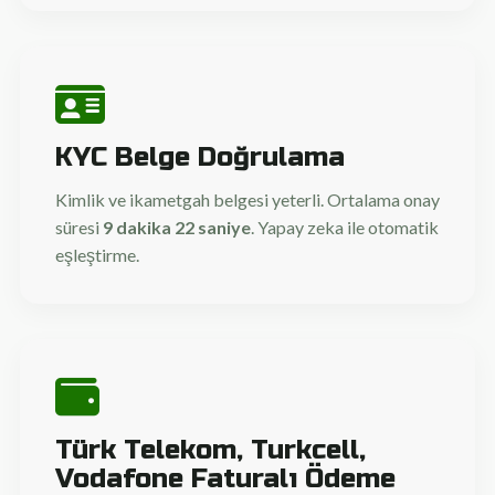
KYC Belge Doğrulama
Kimlik ve ikametgah belgesi yeterli. Ortalama onay
süresi
9 dakika 22 saniye
. Yapay zeka ile otomatik
eşleştirme.
Türk Telekom, Turkcell,
Vodafone Faturalı Ödeme