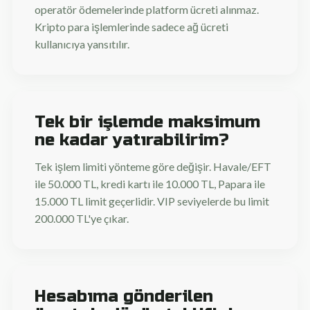
operatör ödemelerinde platform ücreti alınmaz.
Kripto para işlemlerinde sadece ağ ücreti
kullanıcıya yansıtılır.
Tek bir işlemde maksimum
ne kadar yatırabilirim?
Tek işlem limiti yönteme göre değişir. Havale/EFT
ile 50.000 TL, kredi kartı ile 10.000 TL, Papara ile
15.000 TL limit geçerlidir. VIP seviyelerde bu limit
200.000 TL'ye çıkar.
Hesabıma gönderilen