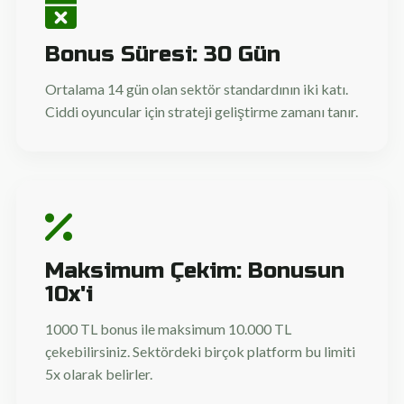
Bonus Süresi: 30 Gün
Ortalama 14 gün olan sektör standardının iki katı.
Ciddi oyuncular için strateji geliştirme zamanı tanır.
Maksimum Çekim: Bonusun
10x'i
1000 TL bonus ile maksimum 10.000 TL
çekebilirsiniz. Sektördeki birçok platform bu limiti
5x olarak belirler.