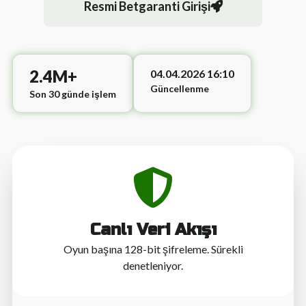
Resmi Betgaranti Girişi
2.4M+
04.04.2026 16:10
Güncellenme
Son 30 günde işlem
Canlı Veri Akışı
Oyun başına 128-bit şifreleme. Sürekli
denetleniyor.