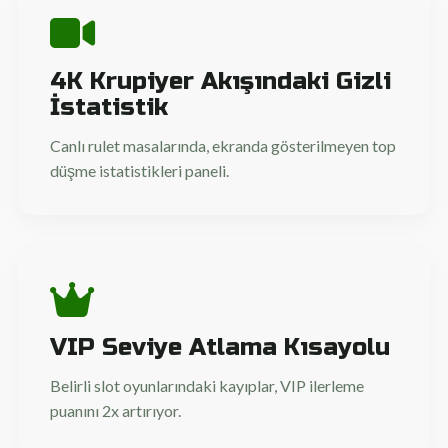
4K Krupiyer Akışındaki Gizli
İstatistik
Canlı rulet masalarında, ekranda gösterilmeyen top
düşme istatistikleri paneli.
VIP Seviye Atlama Kısayolu
Belirli slot oyunlarındaki kayıplar, VIP ilerleme
puanını 2x artırıyor.