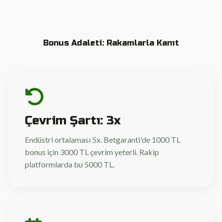
Bonus Adaleti: Rakamlarla Kanıt
Çevrim Şartı: 3x
Endüstri ortalaması 5x. Betgaranti'de 1000 TL
bonus için 3000 TL çevrim yeterli. Rakip
platformlarda bu 5000 TL.