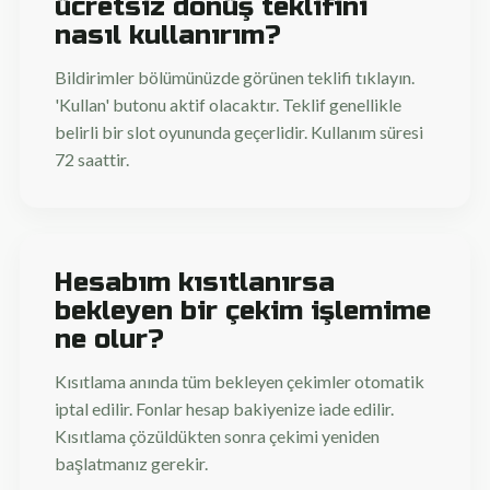
ücretsiz dönüş teklifini
nasıl kullanırım?
Bildirimler bölümünüzde görünen teklifi tıklayın.
'Kullan' butonu aktif olacaktır. Teklif genellikle
belirli bir slot oyununda geçerlidir. Kullanım süresi
72 saattir.
Hesabım kısıtlanırsa
bekleyen bir çekim işlemime
ne olur?
Kısıtlama anında tüm bekleyen çekimler otomatik
iptal edilir. Fonlar hesap bakiyenize iade edilir.
Kısıtlama çözüldükten sonra çekimi yeniden
başlatmanız gerekir.