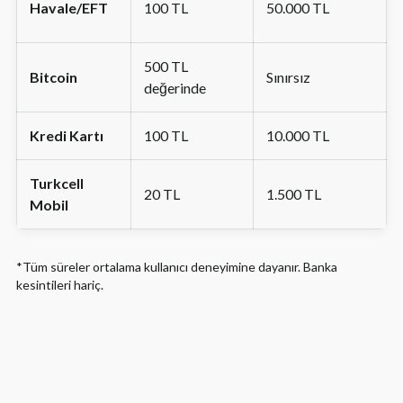
Havale/EFT
100 TL
50.000 TL
500 TL
Bitcoin
Sınırsız
değerinde
Kredi Kartı
100 TL
10.000 TL
Turkcell
20 TL
1.500 TL
Mobil
*Tüm süreler ortalama kullanıcı deneyimine dayanır. Banka
kesintileri hariç.