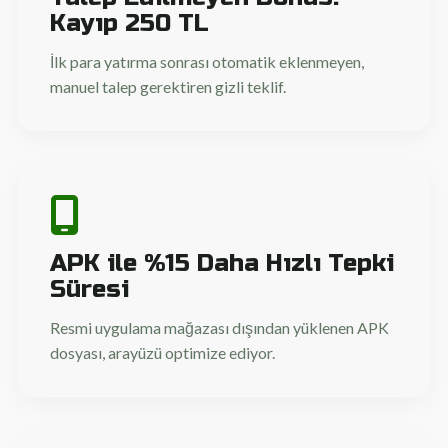
Kayıp 250 TL
İlk para yatırma sonrası otomatik eklenmeyen,
manuel talep gerektiren gizli teklif.
APK ile %15 Daha Hızlı Tepki
Süresi
Resmi uygulama mağazası dışından yüklenen APK
dosyası, arayüzü optimize ediyor.