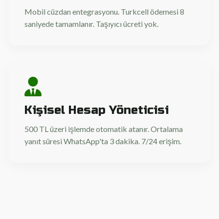
Mobil cüzdan entegrasyonu. Turkcell ödemesi 8
saniyede tamamlanır. Taşıyıcı ücreti yok.
Kişisel Hesap Yöneticisi
500 TL üzeri işlemde otomatik atanır. Ortalama
yanıt süresi WhatsApp'ta 3 dakika. 7/24 erişim.