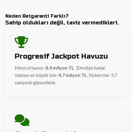
Neden Betgaranti Farklı?
Sahip oldukları değil, taviz vermedikleri.
Progresif Jackpot Havuzu
Mevcut havuz:
8.4 milyon TL
. Şimdiye kadar
ödenen en büyük tek:
4.7 milyon TL
. Sistem her 3.7
saniyede güncellenir.