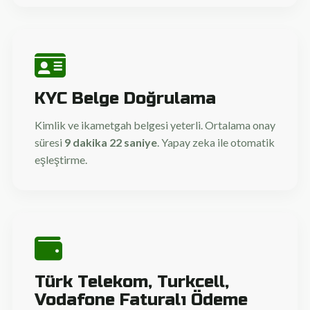
KYC Belge Doğrulama
Kimlik ve ikametgah belgesi yeterli. Ortalama onay
süresi
9 dakika 22 saniye
. Yapay zeka ile otomatik
eşleştirme.
Türk Telekom, Turkcell,
Vodafone Faturalı Ödeme