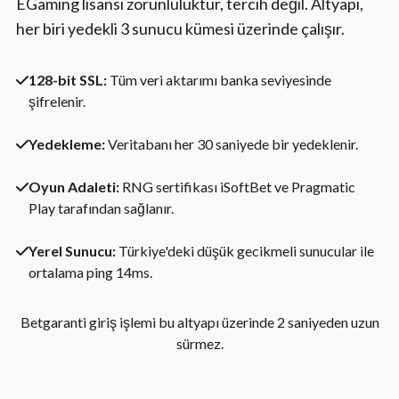
EGaming lisansı zorunluluktur, tercih değil. Altyapı,
her biri yedekli 3 sunucu kümesi üzerinde çalışır.
128-bit SSL:
Tüm veri aktarımı banka seviyesinde
şifrelenir.
Yedekleme:
Veritabanı her 30 saniyede bir yedeklenir.
Oyun Adaleti:
RNG sertifikası iSoftBet ve Pragmatic
Play tarafından sağlanır.
Yerel Sunucu:
Türkiye'deki düşük gecikmeli sunucular ile
ortalama ping 14ms.
Betgaranti giriş işlemi bu altyapı üzerinde 2 saniyeden uzun
sürmez.