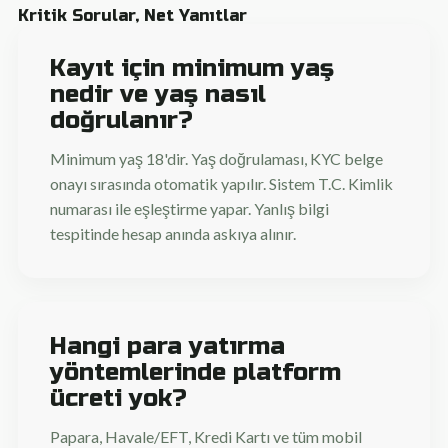
Kritik Sorular, Net Yanıtlar
Kayıt için minimum yaş
nedir ve yaş nasıl
doğrulanır?
Minimum yaş 18'dir. Yaş doğrulaması, KYC belge
onayı sırasında otomatik yapılır. Sistem T.C. Kimlik
numarası ile eşleştirme yapar. Yanlış bilgi
tespitinde hesap anında askıya alınır.
Hangi para yatırma
yöntemlerinde platform
ücreti yok?
Papara, Havale/EFT, Kredi Kartı ve tüm mobil