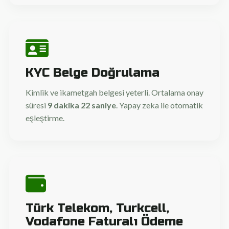
KYC Belge Doğrulama
Kimlik ve ikametgah belgesi yeterli. Ortalama onay
süresi
9 dakika 22 saniye
. Yapay zeka ile otomatik
eşleştirme.
Türk Telekom, Turkcell,
Vodafone Faturalı Ödeme