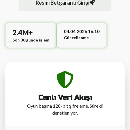
Resmi Betgaranti Girişi
2.4M+
04.04.2026 16:10
Güncellenme
Son 30 günde işlem
Canlı Veri Akışı
Oyun başına 128-bit şifreleme. Sürekli
denetleniyor.