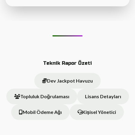
Teknik Rapor Özeti
Dev Jackpot Havuzu
Topluluk Doğrulaması
Lisans Detayları
Mobil Ödeme Ağı
Kişisel Yönetici