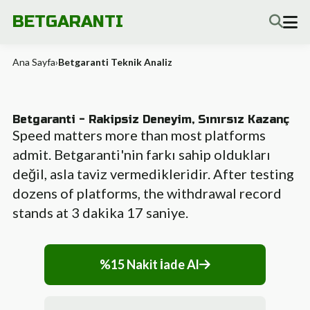
BETGARANTI
Ana Sayfa
›
Betgaranti Teknik Analiz
Betgaranti - Rakipsiz Deneyim, Sınırsız Kazanç
Speed matters more than most platforms
admit. Betgaranti'nin farkı sahip oldukları
değil, asla taviz vermedikleridir. After testing
dozens of platforms, the withdrawal record
stands at 3 dakika 17 saniye.
%15 Nakit İade Al