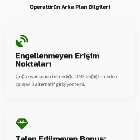
Operatörün Arka Plan Bilgileri
Engellenmeyen Erişim
Noktaları
Çoğu oyuncunun bilmediği: DNS değiştirmeden
çalışan 3 alternatif giriş yöntemi.
Talep Edilmeyen Bonus: