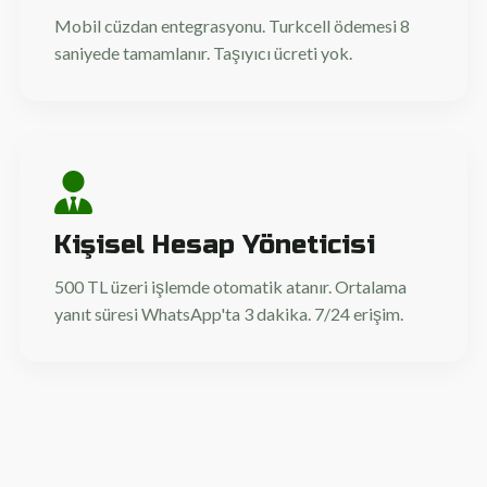
Mobil cüzdan entegrasyonu. Turkcell ödemesi 8
saniyede tamamlanır. Taşıyıcı ücreti yok.
Kişisel Hesap Yöneticisi
500 TL üzeri işlemde otomatik atanır. Ortalama
yanıt süresi WhatsApp'ta 3 dakika. 7/24 erişim.