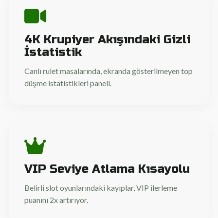
4K Krupiyer Akışındaki Gizli
İstatistik
Canlı rulet masalarında, ekranda gösterilmeyen top
düşme istatistikleri paneli.
VIP Seviye Atlama Kısayolu
Belirli slot oyunlarındaki kayıplar, VIP ilerleme
puanını 2x artırıyor.