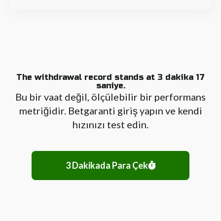
The withdrawal record stands at 3 dakika 17
saniye.
Bu bir vaat değil, ölçülebilir bir performans
metriğidir. Betgaranti giriş yapın ve kendi
hızınızı test edin.
3 Dakikada Para Çek