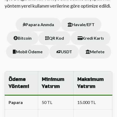
yöntem yerel kullanım verilerine göre optimize edildi.
Papara Anında
Havale/EFT
Bitcoin
QR Kod
Kredi Kartı
Mobil Ödeme
USDT
Mefete
Ödeme
Minimum
Maksimum
Yöntemi
Yatırım
Yatırım
Papara
50 TL
15.000 TL