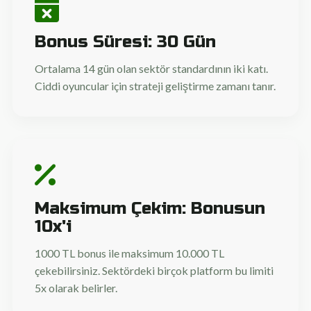
Bonus Süresi: 30 Gün
Ortalama 14 gün olan sektör standardının iki katı.
Ciddi oyuncular için strateji geliştirme zamanı tanır.
Maksimum Çekim: Bonusun
10x'i
1000 TL bonus ile maksimum 10.000 TL
çekebilirsiniz. Sektördeki birçok platform bu limiti
5x olarak belirler.