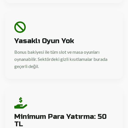
Yasaklı Oyun Yok
Bonus bakiyesi ile tüm slot ve masa oyunları
oynanabilir. Sektördeki gizli kısıtlamalar burada
geçerli değil.
Minimum Para Yatırma: 50
TL